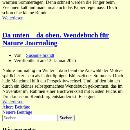
warmen Sommertagen. Denn schnell werden die Finger beim
Zeichnen kalt und manchmal auch das Papier regennass. Doch
schon eine kleine Runde
Weiterlesen
Da unten – da oben. Wendebuch für
Nature Journaling
Von –
Susanne.brandt
Veröffentlicht am
12. Januar 2025
Nature Journaling im Winter – da scheint die Auswahl der Motive
spärlicher zu sein als in der üppigen Blütezeit des Sommers. Doch
halt: Manchmal hilft ein Perspektivwechsel. Und auf den bin ich
durch ein kleines selbstgemachtes Wendebuch gekommen, das im
November im Rahmen einer Buchwerkstatt mit Kirsten Fuchs im
Druckmuseum Rendsburg entstanden ist. Es eignet
Weiterlesen
Beitragsnavigation
Ältere Beiträge
Neuere Beiträge
Suchen
nach:
Wissenswertes