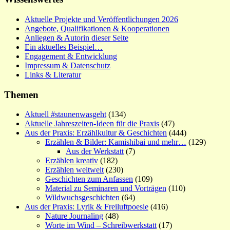
Aktuelle Projekte und Veröffentlichungen 2026
Angebote, Qualifikationen & Kooperationen
Anliegen & Autorin dieser Seite
Ein aktuelles Beispiel…
Engagement & Entwicklung
Impressum & Datenschutz
Links & Literatur
Themen
Aktuell #staunenwasgeht
(134)
Aktuelle Jahreszeiten-Ideen für die Praxis
(47)
Aus der Praxis: Erzählkultur & Geschichten
(444)
Erzählen & Bilder: Kamishibai und mehr…
(129)
Aus der Werkstatt
(7)
Erzählen kreativ
(182)
Erzählen weltweit
(230)
Geschichten zum Anfassen
(109)
Material zu Seminaren und Vorträgen
(110)
Wildwuchsgeschichten
(64)
Aus der Praxis: Lyrik & Freiluftpoesie
(416)
Nature Journaling
(48)
Worte im Wind – Schreibwerkstatt
(17)