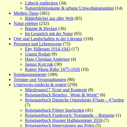
Lübeck entdecken
(34)
Naturerlebnisräume & urbane Umweltakupunktur
(14)
Medien-Tipps
(381)
Bilderbücher aus aller Welt
(83)
Natur erleben
(232)
Bäume & Hecken
(36)
Im Gespräch mit der Natur
(65)
Orte und Landschaften in der Literatur
(118)
Personen und Lebenswege
(72)
Etty Hillesum 1914-1943
(17)
Gianni Rodari
(9)
Hans Christian Andersen
(4)
Janusz Korczak
(30)
Rainer Maria Rilke 1875-1926
(10)
Sonntagsmomente
(189)
Termine und Veranstaltungen
(90)
Unterwegs entdeckt & notiert
(259)
Märzlesung17 Texte und Kontexte
(8)
Reisetagebuch Benelux „Wege & Worte“
(6)
Reisetagebuch Dänische Ostseeküste #7tage – #7zeilen
(7)
Reisetagebuch Föhrer Inselzeiten
(41)
Reisetagebuch Frankreich: Normandie – Bretagne
(1)
Reisetagebuch Hooger Halligsommer 2018
(7)
Reisetagebuch Impressionen aus Polen
(5)