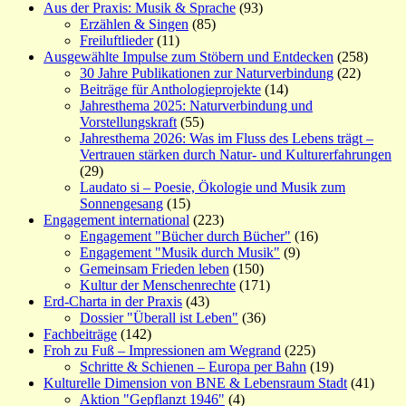
Aus der Praxis: Musik & Sprache
(93)
Erzählen & Singen
(85)
Freiluftlieder
(11)
Ausgewählte Impulse zum Stöbern und Entdecken
(258)
30 Jahre Publikationen zur Naturverbindung
(22)
Beiträge für Anthologieprojekte
(14)
Jahresthema 2025: Naturverbindung und
Vorstellungskraft
(55)
Jahresthema 2026: Was im Fluss des Lebens trägt –
Vertrauen stärken durch Natur- und Kulturerfahrungen
(29)
Laudato si – Poesie, Ökologie und Musik zum
Sonnengesang
(15)
Engagement international
(223)
Engagement "Bücher durch Bücher"
(16)
Engagement "Musik durch Musik"
(9)
Gemeinsam Frieden leben
(150)
Kultur der Menschenrechte
(171)
Erd-Charta in der Praxis
(43)
Dossier "Überall ist Leben"
(36)
Fachbeiträge
(142)
Froh zu Fuß – Impressionen am Wegrand
(225)
Schritte & Schienen – Europa per Bahn
(19)
Kulturelle Dimension von BNE & Lebensraum Stadt
(41)
Aktion "Gepflanzt 1946"
(4)