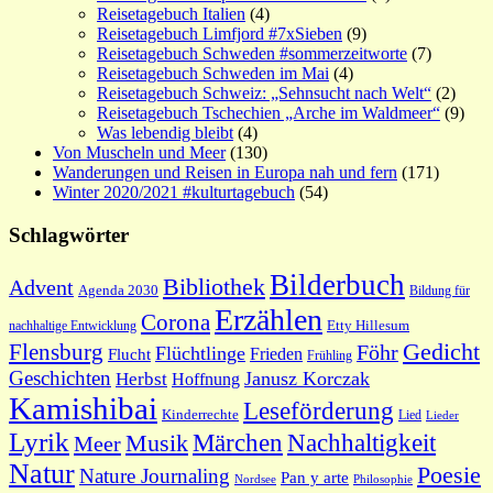
Reisetagebuch Italien
(4)
Reisetagebuch Limfjord #7xSieben
(9)
Reisetagebuch Schweden #sommerzeitworte
(7)
Reisetagebuch Schweden im Mai
(4)
Reisetagebuch Schweiz: „Sehnsucht nach Welt“
(2)
Reisetagebuch Tschechien „Arche im Waldmeer“
(9)
Was lebendig bleibt
(4)
Von Muscheln und Meer
(130)
Wanderungen und Reisen in Europa nah und fern
(171)
Winter 2020/2021 #kulturtagebuch
(54)
Schlagwörter
Bilderbuch
Bibliothek
Advent
Agenda 2030
Bildung für
Erzählen
Corona
nachhaltige Entwicklung
Etty Hillesum
Gedicht
Flensburg
Föhr
Flüchtlinge
Frieden
Flucht
Frühling
Geschichten
Janusz Korczak
Herbst
Hoffnung
Kamishibai
Leseförderung
Kinderrechte
Lied
Lieder
Lyrik
Nachhaltigkeit
Märchen
Musik
Meer
Natur
Poesie
Nature Journaling
Pan y arte
Philosophie
Nordsee