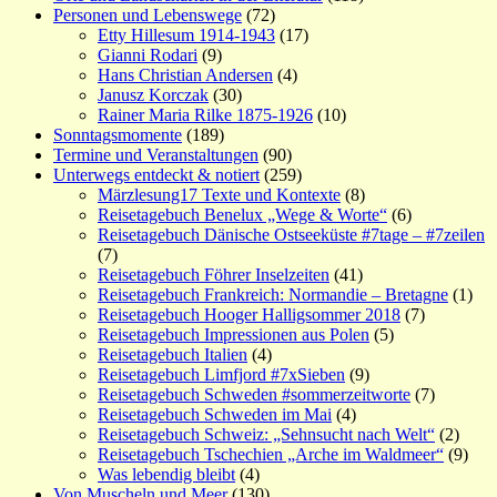
Personen und Lebenswege
(72)
Etty Hillesum 1914-1943
(17)
Gianni Rodari
(9)
Hans Christian Andersen
(4)
Janusz Korczak
(30)
Rainer Maria Rilke 1875-1926
(10)
Sonntagsmomente
(189)
Termine und Veranstaltungen
(90)
Unterwegs entdeckt & notiert
(259)
Märzlesung17 Texte und Kontexte
(8)
Reisetagebuch Benelux „Wege & Worte“
(6)
Reisetagebuch Dänische Ostseeküste #7tage – #7zeilen
(7)
Reisetagebuch Föhrer Inselzeiten
(41)
Reisetagebuch Frankreich: Normandie – Bretagne
(1)
Reisetagebuch Hooger Halligsommer 2018
(7)
Reisetagebuch Impressionen aus Polen
(5)
Reisetagebuch Italien
(4)
Reisetagebuch Limfjord #7xSieben
(9)
Reisetagebuch Schweden #sommerzeitworte
(7)
Reisetagebuch Schweden im Mai
(4)
Reisetagebuch Schweiz: „Sehnsucht nach Welt“
(2)
Reisetagebuch Tschechien „Arche im Waldmeer“
(9)
Was lebendig bleibt
(4)
Von Muscheln und Meer
(130)