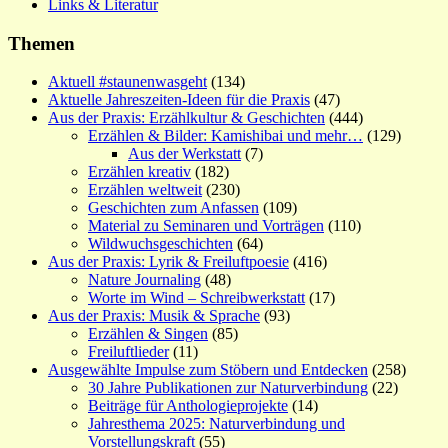
Links & Literatur
Themen
Aktuell #staunenwasgeht
(134)
Aktuelle Jahreszeiten-Ideen für die Praxis
(47)
Aus der Praxis: Erzählkultur & Geschichten
(444)
Erzählen & Bilder: Kamishibai und mehr…
(129)
Aus der Werkstatt
(7)
Erzählen kreativ
(182)
Erzählen weltweit
(230)
Geschichten zum Anfassen
(109)
Material zu Seminaren und Vorträgen
(110)
Wildwuchsgeschichten
(64)
Aus der Praxis: Lyrik & Freiluftpoesie
(416)
Nature Journaling
(48)
Worte im Wind – Schreibwerkstatt
(17)
Aus der Praxis: Musik & Sprache
(93)
Erzählen & Singen
(85)
Freiluftlieder
(11)
Ausgewählte Impulse zum Stöbern und Entdecken
(258)
30 Jahre Publikationen zur Naturverbindung
(22)
Beiträge für Anthologieprojekte
(14)
Jahresthema 2025: Naturverbindung und
Vorstellungskraft
(55)