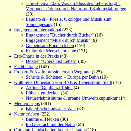
Jahresthema 2026: Was im Fluss des Lebens trägt –
Vertrauen stärken durch Natur- und Kulturerfahrungen
(29)
Laudato si – Poesie, Ökologie und Musik zum
Sonnengesang
(15)
Engagement international
(223)
Engagement "Bücher durch Bücher"
(16)
Engagement "Musik durch Musik"
(9)
Gemeinsam Frieden leben
(150)
Kultur der Menschenrechte
(171)
Erd-Charta in der Praxis
(43)
Dossier "Überall ist Leben"
(36)
Fachbeiträge
(142)
Froh zu Fuß – Impressionen am Wegrand
(225)
Schritte & Schienen – Europa per Bahn
(19)
Kulturelle Dimension von BNE & Lebensraum Stadt
(41)
Aktion "Gepflanzt 1946"
(4)
Lübeck entdecken
(34)
Naturerlebnisräume & urbane Umweltakupunktur
(14)
Medien-Tipps
(381)
Bilderbücher aus aller Welt
(83)
Natur erleben
(232)
Bäume & Hecken
(36)
Im Gespräch mit der Natur
(65)
Orte und Landschaften in der Literatur
(118)