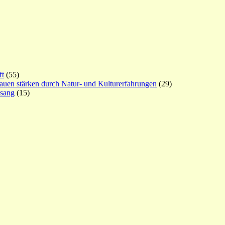
ft
(55)
rauen stärken durch Natur- und Kulturerfahrungen
(29)
esang
(15)