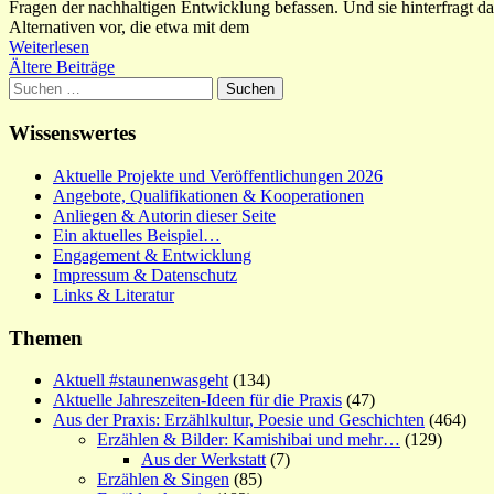
Fragen der nachhaltigen Entwicklung befassen. Und sie hinterfragt dabe
Alternativen vor, die etwa mit dem
Weiterlesen
Beitragsnavigation
Ältere Beiträge
Suchen
nach:
Wissenswertes
Aktuelle Projekte und Veröffentlichungen 2026
Angebote, Qualifikationen & Kooperationen
Anliegen & Autorin dieser Seite
Ein aktuelles Beispiel…
Engagement & Entwicklung
Impressum & Datenschutz
Links & Literatur
Themen
Aktuell #staunenwasgeht
(134)
Aktuelle Jahreszeiten-Ideen für die Praxis
(47)
Aus der Praxis: Erzählkultur, Poesie und Geschichten
(464)
Erzählen & Bilder: Kamishibai und mehr…
(129)
Aus der Werkstatt
(7)
Erzählen & Singen
(85)