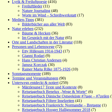
Lyrik & Freiluftpoesie
(416)
Freiluftlieder
(11)
Nature Journaling
(48)
Worte im Wind – Schreibwerkstatt
(17)
Medien-Tipps
(381)
Bilderbücher aus aller Welt
(83)
Natur erleben
(232)
Bäume & Hecken
(36)
Im Gespräch mit der Natur
(65)
Orte und Landschaften in der Literatur
(118)
Personen und Lebenswege
(72)
Etty Hillesum 1914-1943
(17)
Gianni Rodari
(9)
Hans Christian Andersen
(4)
Janusz Korczak
(30)
Rainer Maria Rilke 1875-1926
(10)
Sonntagsmomente
(189)
Termine und Veranstaltungen
(90)
Unterwegs entdeckt & notiert
(259)
Märzlesung17 Texte und Kontexte
(8)
Reisetagebuch Benelux „Wege & Worte“
(6)
Reisetagebuch Dänische Ostseeküste #7tage – #7zeilen
(
Reisetagebuch Föhrer Inselzeiten
(41)
Reisetagebuch Frankreich: Normandie – Bretagne
(1)
Reisetagebuch Hooger Halligsommer 2018
(7)