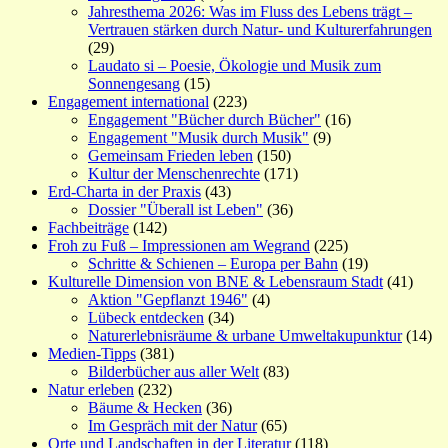
Jahresthema 2026: Was im Fluss des Lebens trägt –
Vertrauen stärken durch Natur- und Kulturerfahrungen
(29)
Laudato si – Poesie, Ökologie und Musik zum
Sonnengesang
(15)
Engagement international
(223)
Engagement "Bücher durch Bücher"
(16)
Engagement "Musik durch Musik"
(9)
Gemeinsam Frieden leben
(150)
Kultur der Menschenrechte
(171)
Erd-Charta in der Praxis
(43)
Dossier "Überall ist Leben"
(36)
Fachbeiträge
(142)
Froh zu Fuß – Impressionen am Wegrand
(225)
Schritte & Schienen – Europa per Bahn
(19)
Kulturelle Dimension von BNE & Lebensraum Stadt
(41)
Aktion "Gepflanzt 1946"
(4)
Lübeck entdecken
(34)
Naturerlebnisräume & urbane Umweltakupunktur
(14)
Medien-Tipps
(381)
Bilderbücher aus aller Welt
(83)
Natur erleben
(232)
Bäume & Hecken
(36)
Im Gespräch mit der Natur
(65)
Orte und Landschaften in der Literatur
(118)