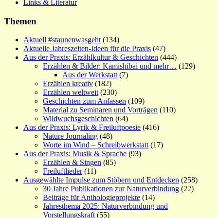
Links & Literatur
Themen
Aktuell #staunenwasgeht
(134)
Aktuelle Jahreszeiten-Ideen für die Praxis
(47)
Aus der Praxis: Erzählkultur & Geschichten
(444)
Erzählen & Bilder: Kamishibai und mehr…
(129)
Aus der Werkstatt
(7)
Erzählen kreativ
(182)
Erzählen weltweit
(230)
Geschichten zum Anfassen
(109)
Material zu Seminaren und Vorträgen
(110)
Wildwuchsgeschichten
(64)
Aus der Praxis: Lyrik & Freiluftpoesie
(416)
Nature Journaling
(48)
Worte im Wind – Schreibwerkstatt
(17)
Aus der Praxis: Musik & Sprache
(93)
Erzählen & Singen
(85)
Freiluftlieder
(11)
Ausgewählte Impulse zum Stöbern und Entdecken
(258)
30 Jahre Publikationen zur Naturverbindung
(22)
Beiträge für Anthologieprojekte
(14)
Jahresthema 2025: Naturverbindung und
Vorstellungskraft
(55)