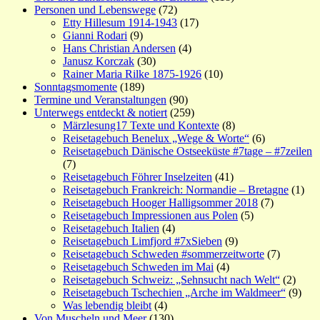
Personen und Lebenswege
(72)
Etty Hillesum 1914-1943
(17)
Gianni Rodari
(9)
Hans Christian Andersen
(4)
Janusz Korczak
(30)
Rainer Maria Rilke 1875-1926
(10)
Sonntagsmomente
(189)
Termine und Veranstaltungen
(90)
Unterwegs entdeckt & notiert
(259)
Märzlesung17 Texte und Kontexte
(8)
Reisetagebuch Benelux „Wege & Worte“
(6)
Reisetagebuch Dänische Ostseeküste #7tage – #7zeilen
(7)
Reisetagebuch Föhrer Inselzeiten
(41)
Reisetagebuch Frankreich: Normandie – Bretagne
(1)
Reisetagebuch Hooger Halligsommer 2018
(7)
Reisetagebuch Impressionen aus Polen
(5)
Reisetagebuch Italien
(4)
Reisetagebuch Limfjord #7xSieben
(9)
Reisetagebuch Schweden #sommerzeitworte
(7)
Reisetagebuch Schweden im Mai
(4)
Reisetagebuch Schweiz: „Sehnsucht nach Welt“
(2)
Reisetagebuch Tschechien „Arche im Waldmeer“
(9)
Was lebendig bleibt
(4)
Von Muscheln und Meer
(130)