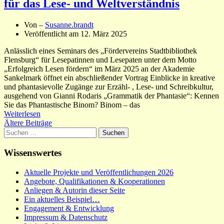
für das Lese- und Weltverständnis
Von –
Susanne.brandt
Veröffentlicht am
12. März 2025
Anlässlich eines Seminars des „Fördervereins Stadtbibliothek
Flensburg“ für Lesepatinnen und Lesepaten unter dem Motto
„Erfolgreich Lesen fördern“ im März 2025 an der Akademie
Sankelmark öffnet ein abschließender Vortrag Einblicke in kreative
und phantasievolle Zugänge zur Erzähl- , Lese- und Schreibkultur,
ausgehend von Gianni Rodaris „Grammatik der Phantasie“: Kennen
Sie das Phantastische Binom? Binom – das
Weiterlesen
Beitragsnavigation
Ältere Beiträge
Suchen
nach:
Wissenswertes
Aktuelle Projekte und Veröffentlichungen 2026
Angebote, Qualifikationen & Kooperationen
Anliegen & Autorin dieser Seite
Ein aktuelles Beispiel…
Engagement & Entwicklung
Impressum & Datenschutz