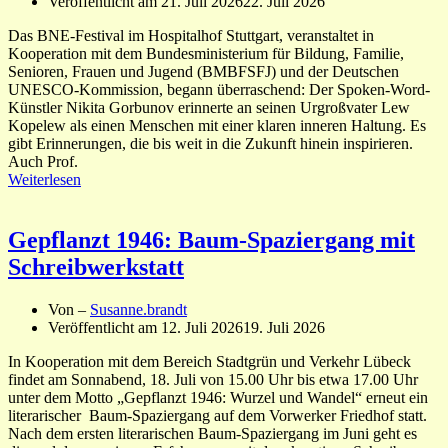
Veröffentlicht am
21. Juli 2026
22. Juli 2026
Das BNE-Festival im Hospitalhof Stuttgart, veranstaltet in
Kooperation mit dem Bundesministerium für Bildung, Familie,
Senioren, Frauen und Jugend (BMBFSFJ) und der Deutschen
UNESCO-Kommission, begann überraschend: Der Spoken-Word-
Künstler Nikita Gorbunov erinnerte an seinen Urgroßvater Lew
Kopelew als einen Menschen mit einer klaren inneren Haltung. Es
gibt Erinnerungen, die bis weit in die Zukunft hinein inspirieren.
Auch Prof.
Weiterlesen
Gepflanzt 1946: Baum-Spaziergang mit
Schreibwerkstatt
Von –
Susanne.brandt
Veröffentlicht am
12. Juli 2026
19. Juli 2026
In Kooperation mit dem Bereich Stadtgrün und Verkehr Lübeck
findet am Sonnabend, 18. Juli von 15.00 Uhr bis etwa 17.00 Uhr
unter dem Motto „Gepflanzt 1946: Wurzel und Wandel“ erneut ein
literarischer Baum-Spaziergang auf dem Vorwerker Friedhof statt.
Nach dem ersten literarischen Baum-Spaziergang im Juni geht es