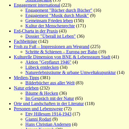
Engagement international
(223)
Engagement "Bücher durch Bücher"
(16)
Engagement "Musik durch Musik"
(9)
Gemeinsam Frieden leben
(150)
Kultur der Menschenrechte
(171)
Erd-Charta in der Praxis
(43)
Dossier "Überall ist Leben"
(36)
Fachbeiträge
(142)
Froh zu Fuß – Impressionen am Wegrand
(225)
Schritte & Schienen – Europa per Bahn
(19)
Kulturelle Dimension von BNE & Lebensraum Stadt
(41)
Aktion "Gepflanzt 1946"
(4)
Lübeck entdecken
(34)
Naturerlebnisräume & urbane Umweltakupunktur
(14)
Medien-Tipps
(381)
Bilderbücher aus aller Welt
(83)
Natur erleben
(232)
Bäume & Hecken
(36)
Im Gespräch mit der Natur
(65)
Orte und Landschaften in der Literatur
(118)
Personen und Lebenswege
(72)
Etty Hillesum 1914-1943
(17)
Gianni Rodari
(9)
Hans Christian Andersen
(4)