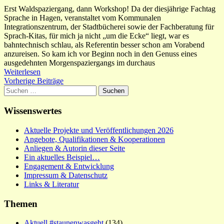
Erst Waldspaziergang, dann Workshop! Da der diesjährige Fachtag
Sprache in Hagen, veranstaltet vom Kommunalen
Integrationszentrum, der Stadtbücherei sowie der Fachberatung für
Sprach-Kitas, für mich ja nicht „um die Ecke“ liegt, war es
bahntechnisch schlau, als Referentin besser schon am Vorabend
anzureisen. So kam ich vor Beginn noch in den Genuss eines
ausgedehnten Morgenspaziergangs im durchaus
Weiterlesen
Beitragsnavigation
Vorherige Beiträge
Suchen
nach:
Wissenswertes
Aktuelle Projekte und Veröffentlichungen 2026
Angebote, Qualifikationen & Kooperationen
Anliegen & Autorin dieser Seite
Ein aktuelles Beispiel…
Engagement & Entwicklung
Impressum & Datenschutz
Links & Literatur
Themen
Aktuell #staunenwasgeht
(134)