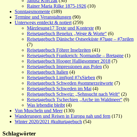
Janusz Korczak
(30)
Rainer Maria Rilke 1875-1926
(10)
Sonntagsmomente
(189)
Termine und Veranstaltungen
(90)
Unterwegs entdeckt & notiert
(259)
Märzlesung17 Texte und Kontexte
(8)
Reisetagebuch Benelux „Wege & Worte“
(6)
Reisetagebuch Dänische Ostseeküste #7tage – #7zeilen
(7)
Reisetagebuch Föhrer Inselzeiten
(41)
Reisetagebuch Frankreich: Normandie – Bretagne
(1)
Reisetagebuch Hooger Halligsommer 2018
(7)
Reisetagebuch Impressionen aus Polen
(5)
Reisetagebuch Italien
(4)
Reisetagebuch Limfjord #7xSieben
(9)
Reisetagebuch Schweden #sommerzeitworte
(7)
Reisetagebuch Schweden im Mai
(4)
Reisetagebuch Schweiz: „Sehnsucht nach Welt“
(2)
Reisetagebuch Tschechien „Arche im Waldmeer“
(9)
Was lebendig bleibt
(4)
Von Muscheln und Meer
(130)
Wanderungen und Reisen in Europa nah und fern
(171)
Winter 2020/2021 #kulturtagebuch
(54)
Schlagwörter