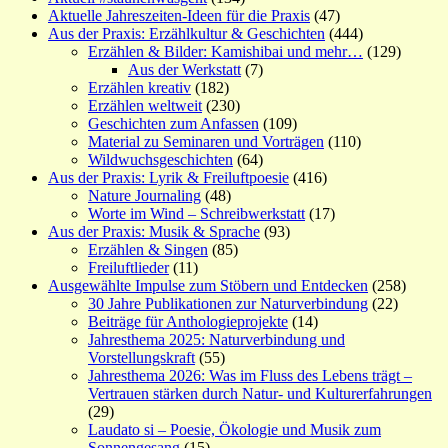
Aktuelle Jahreszeiten-Ideen für die Praxis
(47)
Aus der Praxis: Erzählkultur & Geschichten
(444)
Erzählen & Bilder: Kamishibai und mehr…
(129)
Aus der Werkstatt
(7)
Erzählen kreativ
(182)
Erzählen weltweit
(230)
Geschichten zum Anfassen
(109)
Material zu Seminaren und Vorträgen
(110)
Wildwuchsgeschichten
(64)
Aus der Praxis: Lyrik & Freiluftpoesie
(416)
Nature Journaling
(48)
Worte im Wind – Schreibwerkstatt
(17)
Aus der Praxis: Musik & Sprache
(93)
Erzählen & Singen
(85)
Freiluftlieder
(11)
Ausgewählte Impulse zum Stöbern und Entdecken
(258)
30 Jahre Publikationen zur Naturverbindung
(22)
Beiträge für Anthologieprojekte
(14)
Jahresthema 2025: Naturverbindung und
Vorstellungskraft
(55)
Jahresthema 2026: Was im Fluss des Lebens trägt –
Vertrauen stärken durch Natur- und Kulturerfahrungen
(29)
Laudato si – Poesie, Ökologie und Musik zum
Sonnengesang
(15)