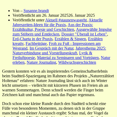
Von –
Susanne.brandt
Veröffentlicht am
26. Januar 2025
26. Januar 2025
Veröffentlicht unter
Aktuell #staunenwasgeht
,
Aktuelle
Jahreszeiten-Ideen für die Praxis
,
Aus der Praxis:
Erzählkultur, Poesie und Geschichten
,
Ausgewählte Impulse
zum Stöbern und Entdecken
,
Dossier "Überall ist Leben"
,
Erd-Charta in der Praxis
,
Erzählen & Singen
,
Erzählen
kreativ
,
Fachbeiträge
,
Froh zu Fuß - Impressionen am
Wegrand
,
Im Gespräch mit der Natur
,
Jahresthema 2025:
Naturverbindung und Vorstellungskraft
,
Lyrik &
Freiluftpoesie
,
Material zu Seminaren und Vorträgen
,
Natur
erleben
,
Nature Journaling
,
Wildwuchsgeschichten
Gestern konnten wir es als inspirierendes Gemeinschaftserlebnis
beim Stadtteil-Spaziergang im Rahmen des Projekts „Naturerzählort
Holtenau“ erfahren: Nature Journaling lässt sich auch im Winter
leicht umsetzen – vielleicht mit kürzeren Phasen im Freien als an
warmen Sommertagen. Denn schnell werden die Finger beim
Zeichnen kalt und manchmal auch das Papier regennass.
Doch schon eine kleine Runde durch den Stadtteil schenkt eine
Fülle von besonderen Momenten, zu denen sich in der Gruppe
manchmal ein kleiner Austausch ergibt: Schau mal, der Vogel da