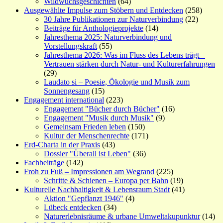
Wildwuchsgeschichten
(64)
Ausgewählte Impulse zum Stöbern und Entdecken
(258)
30 Jahre Publikationen zur Naturverbindung
(22)
Beiträge für Anthologieprojekte
(14)
Jahresthema 2025: Naturverbindung und
Vorstellungskraft
(55)
Jahresthema 2026: Was im Fluss des Lebens trägt –
Vertrauen stärken durch Natur- und Kulturerfahrungen
(29)
Laudato si – Poesie, Ökologie und Musik zum
Sonnengesang
(15)
Engagement international
(223)
Engagement "Bücher durch Bücher"
(16)
Engagement "Musik durch Musik"
(9)
Gemeinsam Frieden leben
(150)
Kultur der Menschenrechte
(171)
Erd-Charta in der Praxis
(43)
Dossier "Überall ist Leben"
(36)
Fachbeiträge
(142)
Froh zu Fuß – Impressionen am Wegrand
(225)
Schritte & Schienen – Europa per Bahn
(19)
Kulturelle Nachhaltigkeit & Lebensraum Stadt
(41)
Aktion "Gepflanzt 1946"
(4)
Lübeck entdecken
(34)
Naturerlebnisräume & urbane Umweltakupunktur
(14)