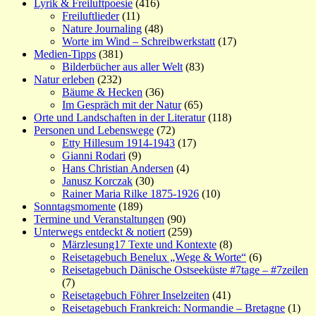
Lyrik & Freiluftpoesie
(416)
Freiluftlieder
(11)
Nature Journaling
(48)
Worte im Wind – Schreibwerkstatt
(17)
Medien-Tipps
(381)
Bilderbücher aus aller Welt
(83)
Natur erleben
(232)
Bäume & Hecken
(36)
Im Gespräch mit der Natur
(65)
Orte und Landschaften in der Literatur
(118)
Personen und Lebenswege
(72)
Etty Hillesum 1914-1943
(17)
Gianni Rodari
(9)
Hans Christian Andersen
(4)
Janusz Korczak
(30)
Rainer Maria Rilke 1875-1926
(10)
Sonntagsmomente
(189)
Termine und Veranstaltungen
(90)
Unterwegs entdeckt & notiert
(259)
Märzlesung17 Texte und Kontexte
(8)
Reisetagebuch Benelux „Wege & Worte“
(6)
Reisetagebuch Dänische Ostseeküste #7tage – #7zeilen
(7)
Reisetagebuch Föhrer Inselzeiten
(41)
Reisetagebuch Frankreich: Normandie – Bretagne
(1)