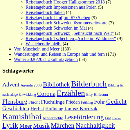
Reisetagebuch Hooger Halligsommer 2018
(7)
Reisetagebuch Impressionen aus Polen
(5)
Reisetagebuch Italien
(4)
Reisetagebuch Limfjord #7xSieben
(9)
Reisetagebuch Schweden #sommerzeitworte
(7)
Reisetagebuch Schweden im Mai
(4)
Reisetagebuch Schweiz: „Sehnsucht nach Welt“
(2)
Reisetagebuch Tschechien „Arche im Waldmeer“
(9)
Was lebendig bleibt
(4)
Von Muscheln und Meer
(130)
Wanderungen und Reisen in Europa nah und fern
(171)
Winter 2020/2021 #kulturtagebuch
(54)
Schlagwörter
Bilderbuch
Bibliothek
Advent
Agenda 2030
Bildung für
Erzählen
Corona
nachhaltige Entwicklung
Etty Hillesum
Gedicht
Flensburg
Föhr
Flüchtlinge
Frieden
Flucht
Frühling
Geschichten
Janusz Korczak
Herbst
Hoffnung
Kamishibai
Leseförderung
Kinderrechte
Lied
Lieder
Lyrik
Nachhaltigkeit
Märchen
Musik
Meer