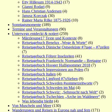
Etty Hillesum 1914-1943
(17)
Gianni Rodari
(9)
Hans Christian Andersen
(4)
Janusz Korczak
(30)
Rainer Maria Rilke 1875-1926
(10)
Sonntagsmomente
(189)
Termine und Veranstaltungen
(90)
Unterwegs entdeckt & notiert
(259)
Märzlesung17 Texte und Kontexte
(8)
Reisetagebuch Benelux „Wege & Worte“
(6)
Reisetagebuch Dänische Ostseeküste #7tage – #7zeilen
(7)
Reisetagebuch Föhrer Inselzeiten
(41)
Reisetagebuch Frankreich: Normandie – Bretagne
(1)
Reisetagebuch Hooger Halligsommer 2018
(7)
Reisetagebuch Impressionen aus Polen
(5)
Reisetagebuch Italien
(4)
Reisetagebuch Limfjord #7xSieben
(9)
Reisetagebuch Schweden #sommerzeitworte
(7)
Reisetagebuch Schweden im Mai
(4)
Reisetagebuch Schweiz: „Sehnsucht nach Welt“
(2)
Reisetagebuch Tschechien „Arche im Waldmeer“
(9)
Was lebendig bleibt
(4)
Von Muscheln und Meer
(130)
Wanderungen und Reisen in Europa nah und fern
(171)