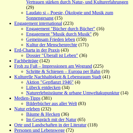
Vertrauen stärken durch Natur- und Kulturerfahrungen
(29)
Laudato si – Poesie, Ökologie und Musik zum
Sonnengesang
(15)
Engagement international
(223)
Engagement "Bücher durch Bücher"
(16)
Engagement "Musik durch Musik"
(9)
Gemeinsam Frieden leben
(150)
Kultur der Menschenrechte
(171)
Erd-Charta in der Praxis
(43)
Dossier "Überall ist Leben"
(36)
Fachbeiträge
(142)
Froh zu Fuß – Impressionen am Wegrand
(225)
Schritte & Schienen – Europa per Bahn
(19)
Kulturelle Nachhaltigkeit & Lebensraum Stadt
(41)
Aktion "Gepflanzt 1946"
(4)
Lübeck entdecken
(34)
Naturerlebnisräume & urbane Umweltakupunktur
(14)
Medien-Tipps
(381)
Bilderbücher aus aller Welt
(83)
Natur erleben
(232)
Bäume & Hecken
(36)
Im Gespräch mit der Natur
(65)
Orte und Landschaften in der Literatur
(118)
Personen und Lebenswege
(72)