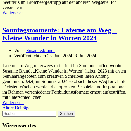
Seeufer zum Brombeergestrüpp auf der anderen Wegseite. Ich
versuche mit
Weiterlesen
Sonntagsmomente: Laterne am Weg –
Kleine Wunder in Worten 2024
Von –
Susanne.brandt
Veröffentlicht am
23. Juni 2024
28. Juli 2024
Laterne am Weg unterwegs mit Licht im Sinn noch offen wohin
Susanne Brandt „Kleine Wunder in Worten“ haben 2023 mit ersten
Seminarangeboten zum kreativen Schreiben ihren Anfang
genommen. Jetzt, im Sommer 2024 setzt sich dieser Weg fort: In den
nächsten Wochen werden die erprobten Beispiele und Inspirationen
im Rahmen verschiedener Fortbildungsformate erneut aufgegriffen,
mit unterschiedlichen
Weiterlesen
Beitragsnavigation
Ältere Beiträge
Suchen
nach:
Wissenswertes