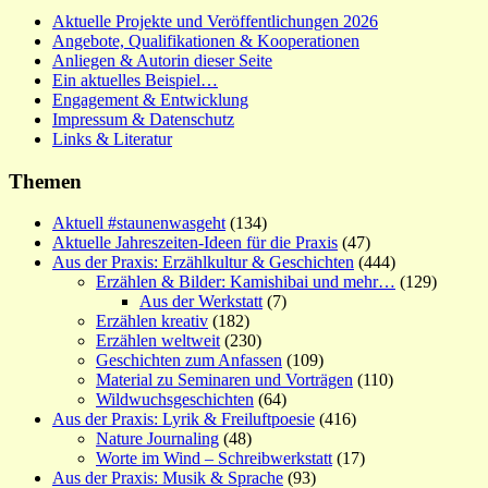
Aktuelle Projekte und Veröffentlichungen 2026
Angebote, Qualifikationen & Kooperationen
Anliegen & Autorin dieser Seite
Ein aktuelles Beispiel…
Engagement & Entwicklung
Impressum & Datenschutz
Links & Literatur
Themen
Aktuell #staunenwasgeht
(134)
Aktuelle Jahreszeiten-Ideen für die Praxis
(47)
Aus der Praxis: Erzählkultur & Geschichten
(444)
Erzählen & Bilder: Kamishibai und mehr…
(129)
Aus der Werkstatt
(7)
Erzählen kreativ
(182)
Erzählen weltweit
(230)
Geschichten zum Anfassen
(109)
Material zu Seminaren und Vorträgen
(110)
Wildwuchsgeschichten
(64)
Aus der Praxis: Lyrik & Freiluftpoesie
(416)
Nature Journaling
(48)
Worte im Wind – Schreibwerkstatt
(17)
Aus der Praxis: Musik & Sprache
(93)