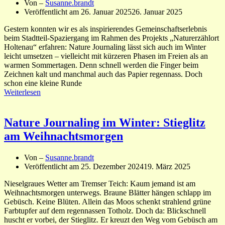
Von –
Susanne.brandt
Veröffentlicht am
26. Januar 2025
26. Januar 2025
Gestern konnten wir es als inspirierendes Gemeinschaftserlebnis
beim Stadtteil-Spaziergang im Rahmen des Projekts „Naturerzählort
Holtenau“ erfahren: Nature Journaling lässt sich auch im Winter
leicht umsetzen – vielleicht mit kürzeren Phasen im Freien als an
warmen Sommertagen. Denn schnell werden die Finger beim
Zeichnen kalt und manchmal auch das Papier regennass. Doch
schon eine kleine Runde
Weiterlesen
Nature Journaling im Winter: Stieglitz
am Weihnachtsmorgen
Von –
Susanne.brandt
Veröffentlicht am
25. Dezember 2024
19. März 2025
Nieselgraues Wetter am Tremser Teich: Kaum jemand ist am
Weihnachtsmorgen unterwegs. Braune Blätter hängen schlapp im
Gebüsch. Keine Blüten. Allein das Moos schenkt strahlend grüne
Farbtupfer auf dem regennassen Totholz. Doch da: Blickschnell
huscht er vorbei, der Stieglitz. Er kreuzt den Weg vom Gebüsch am