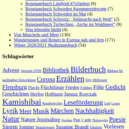
Reisetagebuch Limfjord #7xSieben
(9)
Reisetagebuch Schweden #sommerzeitworte
(7)
Reisetagebuch Schweden im Mai
(4)
Reisetagebuch Schweiz: „Sehnsucht nach Welt“
(2)
Reisetagebuch Tschechien „Arche im Waldmeer“
(9)
Was lebendig bleibt
(4)
Von Muscheln und Meer
(130)
Wanderungen und Reisen in Europa nah und fern
(171)
Winter 2020/2021 #kulturtagebuch
(54)
Schlagwörter
Bilderbuch
Bibliothek
Advent
Agenda 2030
Bildung für
Erzählen
Corona
nachhaltige Entwicklung
Etty Hillesum
Gedicht
Flensburg
Föhr
Flüchtlinge
Frieden
Flucht
Frühling
Geschichten
Janusz Korczak
Herbst
Hoffnung
Kamishibai
Leseförderung
Kinderrechte
Lied
Lieder
Lyrik
Nachhaltigkeit
Märchen
Musik
Meer
Natur
Poesie
Nature Journaling
Pan y arte
Philosophie
Nordsee
Vorlesen
Singen
Susanne Brandt
Sommer
Spaziergang
Ukulele