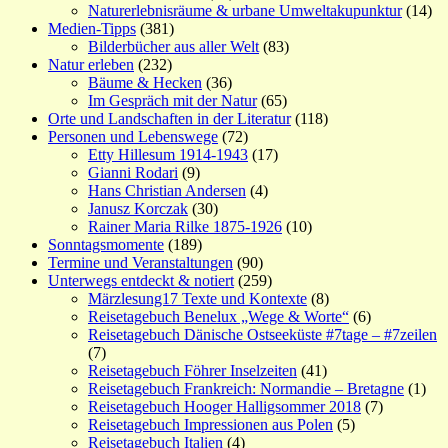
Naturerlebnisräume & urbane Umweltakupunktur
(14)
Medien-Tipps
(381)
Bilderbücher aus aller Welt
(83)
Natur erleben
(232)
Bäume & Hecken
(36)
Im Gespräch mit der Natur
(65)
Orte und Landschaften in der Literatur
(118)
Personen und Lebenswege
(72)
Etty Hillesum 1914-1943
(17)
Gianni Rodari
(9)
Hans Christian Andersen
(4)
Janusz Korczak
(30)
Rainer Maria Rilke 1875-1926
(10)
Sonntagsmomente
(189)
Termine und Veranstaltungen
(90)
Unterwegs entdeckt & notiert
(259)
Märzlesung17 Texte und Kontexte
(8)
Reisetagebuch Benelux „Wege & Worte“
(6)
Reisetagebuch Dänische Ostseeküste #7tage – #7zeilen
(7)
Reisetagebuch Föhrer Inselzeiten
(41)
Reisetagebuch Frankreich: Normandie – Bretagne
(1)
Reisetagebuch Hooger Halligsommer 2018
(7)
Reisetagebuch Impressionen aus Polen
(5)
Reisetagebuch Italien
(4)