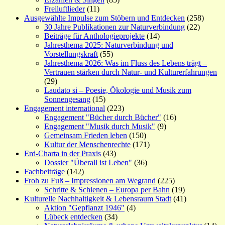
Freiluftlieder
(11)
Ausgewählte Impulse zum Stöbern und Entdecken
(258)
30 Jahre Publikationen zur Naturverbindung
(22)
Beiträge für Anthologieprojekte
(14)
Jahresthema 2025: Naturverbindung und
Vorstellungskraft
(55)
Jahresthema 2026: Was im Fluss des Lebens trägt –
Vertrauen stärken durch Natur- und Kulturerfahrungen
(29)
Laudato si – Poesie, Ökologie und Musik zum
Sonnengesang
(15)
Engagement international
(223)
Engagement "Bücher durch Bücher"
(16)
Engagement "Musik durch Musik"
(9)
Gemeinsam Frieden leben
(150)
Kultur der Menschenrechte
(171)
Erd-Charta in der Praxis
(43)
Dossier "Überall ist Leben"
(36)
Fachbeiträge
(142)
Froh zu Fuß – Impressionen am Wegrand
(225)
Schritte & Schienen – Europa per Bahn
(19)
Kulturelle Nachhaltigkeit & Lebensraum Stadt
(41)
Aktion "Gepflanzt 1946"
(4)
Lübeck entdecken
(34)