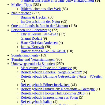
Naturerlebnisräume & urbane Umweltakupunktur
(14)
Medien-Tipps
(381)
Bilderbücher aus aller Welt
(83)
Natur erleben
(232)
Bäume & Hecken
(36)
Im Gespräch mit der Natur
(65)
Orte und Landschaften in der Literatur
(118)
Personen und Lebenswege
(72)
Etty Hillesum 1914-1943
(17)
Gianni Rodari
(9)
Hans Christian Andersen
(4)
Janusz Korczak
(30)
Rainer Maria Rilke 1875-1926
(10)
Sonntagsmomente
(189)
Termine und Veranstaltungen
(90)
Unterwegs entdeckt & notiert
(259)
Märzlesung17 Texte und Kontexte
(8)
Reisetagebuch Benelux „Wege & Worte“
(6)
Reisetagebuch Dänische Ostseeküste #7tage – #7zeilen
(7)
Reisetagebuch Föhrer Inselzeiten
(41)
Reisetagebuch Frankreich: Normandie – Bretagne
(1)
Reisetagebuch Hooger Halligsommer 2018
(7)
Reisetagebuch Impressionen aus Polen
(5)
Reisetagebuch Italien
(4)