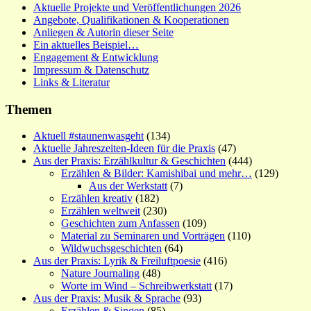
Aktuelle Projekte und Veröffentlichungen 2026
Angebote, Qualifikationen & Kooperationen
Anliegen & Autorin dieser Seite
Ein aktuelles Beispiel…
Engagement & Entwicklung
Impressum & Datenschutz
Links & Literatur
Themen
Aktuell #staunenwasgeht
(134)
Aktuelle Jahreszeiten-Ideen für die Praxis
(47)
Aus der Praxis: Erzählkultur & Geschichten
(444)
Erzählen & Bilder: Kamishibai und mehr…
(129)
Aus der Werkstatt
(7)
Erzählen kreativ
(182)
Erzählen weltweit
(230)
Geschichten zum Anfassen
(109)
Material zu Seminaren und Vorträgen
(110)
Wildwuchsgeschichten
(64)
Aus der Praxis: Lyrik & Freiluftpoesie
(416)
Nature Journaling
(48)
Worte im Wind – Schreibwerkstatt
(17)
Aus der Praxis: Musik & Sprache
(93)
Erzählen & Singen
(85)