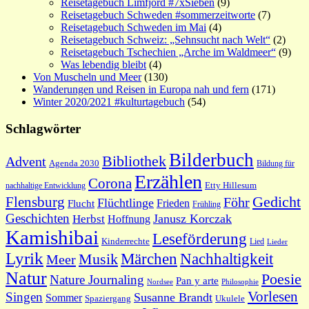
Reisetagebuch Limfjord #7xSieben
(9)
Reisetagebuch Schweden #sommerzeitworte
(7)
Reisetagebuch Schweden im Mai
(4)
Reisetagebuch Schweiz: „Sehnsucht nach Welt“
(2)
Reisetagebuch Tschechien „Arche im Waldmeer“
(9)
Was lebendig bleibt
(4)
Von Muscheln und Meer
(130)
Wanderungen und Reisen in Europa nah und fern
(171)
Winter 2020/2021 #kulturtagebuch
(54)
Schlagwörter
Bilderbuch
Bibliothek
Advent
Agenda 2030
Bildung für
Erzählen
Corona
nachhaltige Entwicklung
Etty Hillesum
Gedicht
Flensburg
Föhr
Flüchtlinge
Frieden
Flucht
Frühling
Geschichten
Janusz Korczak
Herbst
Hoffnung
Kamishibai
Leseförderung
Kinderrechte
Lied
Lieder
Lyrik
Nachhaltigkeit
Märchen
Musik
Meer
Natur
Poesie
Nature Journaling
Pan y arte
Philosophie
Nordsee
Vorlesen
Singen
Susanne Brandt
Sommer
Spaziergang
Ukulele