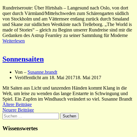
Rundreiseroute: Über Hirtshals – Langesund nach Oslo, von dort
quer durch Värmland/Mittelschweden zum Schärengarten südlich
von Stockholm und am Vätternsee entlang zurück durch Smaland
und Skane zur südlichen Westküste nach Trelleborg. „The World is
made of Stories“ – gleich zu Beginn unserer Rundreise sind mir die
Gedanken des Astrup Fearnley zu seiner Sammlung für Moderne
Weiterlesen
Sonnensaiten
Von –
Susanne.brandt
Veröffentlicht am
18. Mai 2017
18. Mai 2017
Mit Saiten aus Licht und tanzenden Händen kommt Klang in die
Welt, um leise zu wenden das lange Erstarrte in Schwingung und
Spiel. Ein Zupfen im Windhauch verändert so viel. Susanne Brandt
Beitragsnavigation
Ältere Beiträge
Neuere Beiträge
Suchen
nach:
Wissenswertes