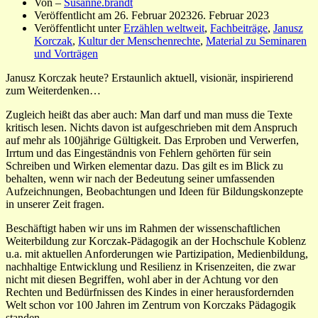
Von –
Susanne.brandt
Veröffentlicht am
26. Februar 2023
26. Februar 2023
Veröffentlicht unter
Erzählen weltweit
,
Fachbeiträge
,
Janusz
Korczak
,
Kultur der Menschenrechte
,
Material zu Seminaren
und Vorträgen
Janusz Korczak heute?
Erstaunlich
aktuell, visionär, inspirierend
zum Weiterdenken…
Zugleich heißt das aber auch: Man darf und man muss die Texte
kritisch lesen. Nichts davon ist aufgeschrieben mit dem Anspruch
auf mehr als 100jährige Gültigkeit. Das Erproben und Verwerfen,
Irrtum und das Eingeständnis von Fehlern gehörten für sein
Schreiben und Wirken elementar dazu. Das gilt es im Blick zu
behalten, wenn wir nach der Bedeutung seiner umfassenden
Aufzeichnungen, Beobachtungen und Ideen für Bildungskonzepte
in unserer Zeit fragen.
Beschäftigt haben wir uns im Rahmen der wissenschaftlichen
Weiterbildung zur Korczak-Pädagogik an der Hochschule Koblenz
u.a. mit aktuellen Anforderungen wie Partizipation, Medienbildung,
nachhaltige Entwicklung und Resilienz in Krisenzeiten, die zwar
nicht mit diesen Begriffen, wohl aber in der Achtung vor den
Rechten und Bedürfnissen des Kindes in einer herausfordernden
Welt schon vor 100 Jahren im Zentrum von Korczaks Pädagogik
standen.