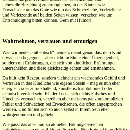
liebevolle
Beziehung zu ermöglichen, in der Kinder wie
Erwachsene um das Gute wie um das Schmerzliche, Verletzliche
und Verletzende auf beiden Seiten wissen, vergeben wie um
Entschuldigung bitten können. Gern mit Humor!
Wahrnehmen, vertrauen und ermutigen
Was wir heute „authentisch“ nennen, meint genau das: dem Kind
erwachsen begegnen – aber nicht im Sinne einer Überlegenheit,
sondern mit Erfahrungen, die sich von kindlichen Erfahrungen
unterscheiden und diese gleichzeitig achten und ernstnehmen.
Da hilft kein Rezept, sondern vielmehr ein wachsendes Gefühl und
Vertrauen in das Kindliche wie eigene Sosein – mag es nun eher
energisch oder zurückhaltend, künstlerisch ambitioniert oder
technisch versiert sein. Kinder lassen sich nichts Falsches und
Unechtes vormachen, verzeihen aber meistens ganz unkompliziert
Fehler und Schwächen bei Erwachsenen, die offen angesprochen
werden. Und fühlen sich so auch selbst in Ihrem Sein eher
wahrgenommen und geliebt.
Wie passt das alles nun zu aktuellen Bildungsbereichen –
beispielsweise zu einer Bildung für nachhaltige Entwicklung (BNE)