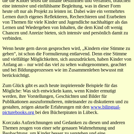
die die Kinder selbst die Inhalte bestimmen und verfassen, brauchen
eine intensive und einfühlsame Begleitung, was in dieser Form
heute oft nur als Projekt zu leisten ist. Dabei wäre ein vermehrtes
Lernen durch eigenes Reflektieren, Recherchieren und Erarbeiten
von Themen für viele Kinder und Jugendliche nachhaltiger als das
Lernen und Wiedergeben von Inhalten, die dem Kind oft wenig
Chancen und Anreize bieten, sich intensiv und persönlich damit zu
verbinden.
Wenn heute gern davon gesprochen wird, „Kindern eine Stimme zu
geben“, ist schon die Formulierung entlarvend. Denn eine Stimme
und vielfältige Möglichkeiten, sich auszudrücken, haben Kinder von
Anfang an – nur wird das viel zu selten wahrgenommen, geachtet
und bei Bildungsprozessen wie im Zusammenleben bewusst mit
berücksichtigt.
Zum Glück gibt es auch heute inspirierende Beispiele für das
Mögliche: Was sich entwickeln kann, wenn Kinder ermutigt
werden, ihre Vorstellungen, Geschichten und Bilder für
Publikationen auszuformulieren, miteinander zu diskutieren und zu
gestalten, zeigen aktuelle Erfahrungen mit den
www.bilingual-
picturebooks.org
bei den Bücherpiraten in Lübeck.
Korczaks Aufzeichnungen und Gedanken zu diesen und anderen
Themen zeugen von einer sehr genauen Wahrnehmung und
Beobachtung, um
Kinder besser zu verstehen und eine