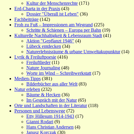
Kultur der Menschenrechte
(171)
Erd-Charta in der Praxis
(43)
Dossier "Überall ist Leben"
(36)
Fachbeiträge
(142)
Froh zu Fuß – Impressionen am Wegrand
(225)
Schritte & Schienen – Europa per Bahn
(19)
Kulturelle Nachhaltigkeit & Lebensraum Stadt
(41)
Aktion "Gepflanzt 1946"
(4)
Lübeck entdecken
(34)
Naturerlebnisräume & urbane Umweltakupunktur
(14)
Lyrik & Freiluftpoesie
(416)
Freiluftlieder
(11)
Nature Journaling
(48)
Worte im Wind – Schreibwerkstatt
(17)
Medien-Tipps
(381)
Bilderbücher aus aller Welt
(83)
Natur erleben
(232)
Bäume & Hecken
(36)
Im Gespräch mit der Natur
(65)
Orte und Landschaften in der Literatur
(118)
Personen und Lebenswege
(72)
Etty Hillesum 1914-1943
(17)
Gianni Rodari
(9)
Hans Christian Andersen
(4)
Janusz Korczak
(30)