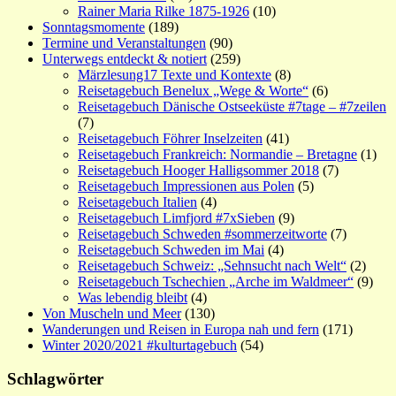
Rainer Maria Rilke 1875-1926
(10)
Sonntagsmomente
(189)
Termine und Veranstaltungen
(90)
Unterwegs entdeckt & notiert
(259)
Märzlesung17 Texte und Kontexte
(8)
Reisetagebuch Benelux „Wege & Worte“
(6)
Reisetagebuch Dänische Ostseeküste #7tage – #7zeilen
(7)
Reisetagebuch Föhrer Inselzeiten
(41)
Reisetagebuch Frankreich: Normandie – Bretagne
(1)
Reisetagebuch Hooger Halligsommer 2018
(7)
Reisetagebuch Impressionen aus Polen
(5)
Reisetagebuch Italien
(4)
Reisetagebuch Limfjord #7xSieben
(9)
Reisetagebuch Schweden #sommerzeitworte
(7)
Reisetagebuch Schweden im Mai
(4)
Reisetagebuch Schweiz: „Sehnsucht nach Welt“
(2)
Reisetagebuch Tschechien „Arche im Waldmeer“
(9)
Was lebendig bleibt
(4)
Von Muscheln und Meer
(130)
Wanderungen und Reisen in Europa nah und fern
(171)
Winter 2020/2021 #kulturtagebuch
(54)
Schlagwörter