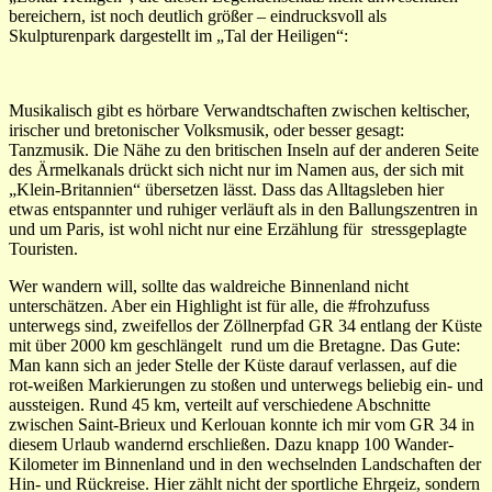
bereichern, ist noch deutlich größer – eindrucksvoll als
Skulpturenpark dargestellt im „Tal der Heiligen“:
Musikalisch gibt es hörbare Verwandtschaften zwischen keltischer,
irischer und bretonischer Volksmusik, oder besser gesagt:
Tanzmusik. Die Nähe zu den britischen Inseln auf der anderen Seite
des Ärmelkanals drückt sich nicht nur im Namen aus, der sich mit
„Klein-Britannien“ übersetzen lässt. Dass das Alltagsleben hier
etwas entspannter und ruhiger verläuft als in den Ballungszentren in
und um Paris, ist wohl nicht nur eine Erzählung für stressgeplagte
Touristen.
Wer wandern will, sollte das waldreiche Binnenland nicht
unterschätzen. Aber ein Highlight ist für alle, die #frohzufuss
unterwegs sind, zweifellos der Zöllnerpfad GR 34 entlang der Küste
mit über 2000 km geschlängelt
rund um die Bretagne. Das Gute:
Man kann sich an jeder Stelle der Küste darauf verlassen, auf die
rot-weißen Markierungen zu stoßen und unterwegs beliebig ein- und
aussteigen. Rund 45 km, verteilt auf verschiedene Abschnitte
zwischen Saint-Brieux und Kerlouan konnte ich mir vom GR 34 in
diesem Urlaub wandernd erschließen. Dazu knapp 100 Wander-
Kilometer im Binnenland und in den wechselnden Landschaften der
Hin- und Rückreise. Hier zählt nicht der sportliche Ehrgeiz, sondern