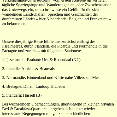
Verkehrsmittel-Unterstützung. Vom ersten Reisetag an vertiefen
tägliche Spaziergänge und Wanderungen an jeder Zwischenstation
das Unterwegssein, um schrittweise ein Gefühl für die sich
wandelnden Landschaften, Sprachen und Geschichten der
durchreisten Länder – hier Niederlande, Belgien und Frankreich –
zu bekommen.
Unsere diesjährige Reise führte uns zunächst entlang des
Ijsselmeeres, durch Flandern, die Picardie und Normandie in die
Bretagne und zurück – mit folgenden Stationen:
1. Ijsselmeer – Brabant: Urk & Rosendaal (NL)
2. Picardie: Amiens & Beauvais
3. Normandie: Binnenland und Küste nahe Villers-sur-Mer
4. Bretagne: Dinan, Lanloup & Cleder
5. Flandern: Hasselt (B)
Bei wechselnden Übernachtungen, überwiegend in kleinen privaten
Bed & Breakfast-Quartieren, ergeben sich immer wieder
interessante Begegnungen mit ganz unterschiedlichen