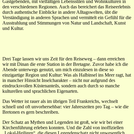
Gastgebenden, mit vielfältigen Lebensstilen und Wohnkulturen in
den verschiedenen Regionen. Auch das bereichert das Reiseerlebnis
durch authentische Einblicke in andere Alltagswelten, übt die
Verständigung in anderen Sprachen und vermittelt ein Gefühl für die
Ausstrahlung und Stimmungen von Natur und Landschaft, Kunst
und Kultur.
Drei Tage lassen wir uns Zeit für den Reiseweg – dann erreichen
wir mit Dinan die erste Station in der Bretagne. Zuvor habe ich die
Abende unterwegs genutzt, um mich einzulesen in diese so
einzigartige Region und Kultur: Was als Halbinsel ins Meer ragt, hat
in mancher Hinsicht Inselcharakter – nicht nur aufgrund des
eindrucksvollen Küstenanteils, sondern auch durch so manche
kulturellen und sprachlichen Eigenarten.
Das Wetter ist rauer als im übrigen Teil Frankreichs, wechselt
schnell und oft unvorhersehbar: vier Jahreszeiten pro Tag – wie die
Bretonen es gern beschreiben.
Der Schatz an Mythen und Legenden ist groß, wie wir bei einer
Kirchenführung erleben konnten. Und die Zahl von inoffiziellen
„Lokal-Heiligen“, die diesen Legendenschatz nicht unwesentlich