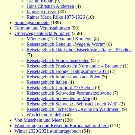
Gianni Rodari
(9)
Hans Christian Andersen
(4)
Janusz Korczak
(30)
Rainer Maria Rilke 1875-1926
(10)
Sonntagsmomente
(189)
Termine und Veranstaltungen
(90)
Unterwegs entdeckt & notiert
(259)
Märzlesung17 Texte und Kontexte
(8)
Reisetagebuch Benelux „Wege & Worte“
(6)
Reisetagebuch Dänische Ostseeküste #7tage – #7zeilen
(7)
Reisetagebuch Föhrer Inselzeiten
(41)
Reisetagebuch Frankreich: Normandie – Bretagne
(1)
Reisetagebuch Hooger Halligsommer 2018
(7)
Reisetagebuch Impressionen aus Polen
(5)
Reisetagebuch Italien
(4)
Reisetagebuch Limfjord #7xSieben
(9)
Reisetagebuch Schweden #sommerzeitworte
(7)
Reisetagebuch Schweden im Mai
(4)
Reisetagebuch Schweiz: „Sehnsucht nach Welt“
(2)
Reisetagebuch Tschechien „Arche im Waldmeer“
(9)
Was lebendig bleibt
(4)
Von Muscheln und Meer
(130)
Wanderungen und Reisen in Europa nah und fern
(171)
Winter 2020/2021 #kulturtagebuch
(54)