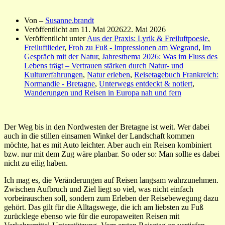
Von –
Susanne.brandt
Veröffentlicht am
11. Mai 2026
22. Mai 2026
Veröffentlicht unter
Aus der Praxis: Lyrik & Freiluftpoesie
,
Freiluftlieder
,
Froh zu Fuß - Impressionen am Wegrand
,
Im
Gespräch mit der Natur
,
Jahresthema 2026: Was im Fluss des
Lebens trägt – Vertrauen stärken durch Natur- und
Kulturerfahrungen
,
Natur erleben
,
Reisetagebuch Frankreich:
Normandie - Bretagne
,
Unterwegs entdeckt & notiert
,
Wanderungen und Reisen in Europa nah und fern
Der Weg bis in den Nordwesten der Bretagne ist weit. Wer dabei
auch in die stillen einsamen Winkel der Landschaft kommen
möchte, hat es mit Auto leichter. Aber auch ein Reisen kombiniert
bzw. nur mit dem Zug wäre planbar. So oder so: Man sollte es dabei
nicht zu eilig haben.
Ich mag es, die Veränderungen auf Reisen langsam wahrzunehmen.
Zwischen Aufbruch und Ziel liegt so viel, was nicht einfach
vorbeirauschen soll, sondern zum Erleben der Reisebewegung dazu
gehört. Das gilt für die Alltagswege, die ich am liebsten zu Fuß
zurücklege ebenso wie für die europaweiten Reisen mit