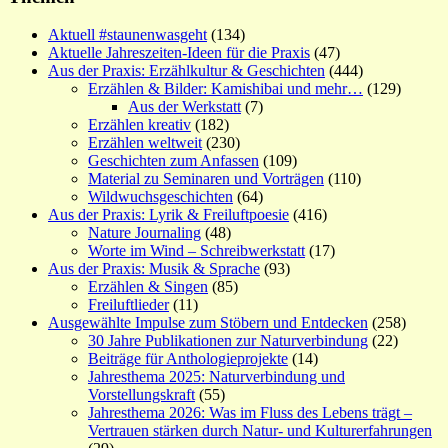
Aktuell #staunenwasgeht
(134)
Aktuelle Jahreszeiten-Ideen für die Praxis
(47)
Aus der Praxis: Erzählkultur & Geschichten
(444)
Erzählen & Bilder: Kamishibai und mehr…
(129)
Aus der Werkstatt
(7)
Erzählen kreativ
(182)
Erzählen weltweit
(230)
Geschichten zum Anfassen
(109)
Material zu Seminaren und Vorträgen
(110)
Wildwuchsgeschichten
(64)
Aus der Praxis: Lyrik & Freiluftpoesie
(416)
Nature Journaling
(48)
Worte im Wind – Schreibwerkstatt
(17)
Aus der Praxis: Musik & Sprache
(93)
Erzählen & Singen
(85)
Freiluftlieder
(11)
Ausgewählte Impulse zum Stöbern und Entdecken
(258)
30 Jahre Publikationen zur Naturverbindung
(22)
Beiträge für Anthologieprojekte
(14)
Jahresthema 2025: Naturverbindung und
Vorstellungskraft
(55)
Jahresthema 2026: Was im Fluss des Lebens trägt –
Vertrauen stärken durch Natur- und Kulturerfahrungen