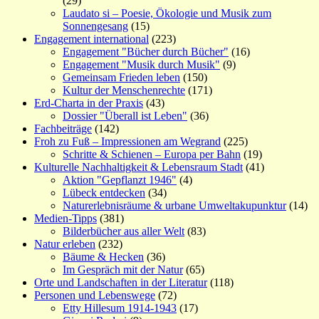
(29)
Laudato si – Poesie, Ökologie und Musik zum
Sonnengesang
(15)
Engagement international
(223)
Engagement "Bücher durch Bücher"
(16)
Engagement "Musik durch Musik"
(9)
Gemeinsam Frieden leben
(150)
Kultur der Menschenrechte
(171)
Erd-Charta in der Praxis
(43)
Dossier "Überall ist Leben"
(36)
Fachbeiträge
(142)
Froh zu Fuß – Impressionen am Wegrand
(225)
Schritte & Schienen – Europa per Bahn
(19)
Kulturelle Nachhaltigkeit & Lebensraum Stadt
(41)
Aktion "Gepflanzt 1946"
(4)
Lübeck entdecken
(34)
Naturerlebnisräume & urbane Umweltakupunktur
(14)
Medien-Tipps
(381)
Bilderbücher aus aller Welt
(83)
Natur erleben
(232)
Bäume & Hecken
(36)
Im Gespräch mit der Natur
(65)
Orte und Landschaften in der Literatur
(118)
Personen und Lebenswege
(72)
Etty Hillesum 1914-1943
(17)