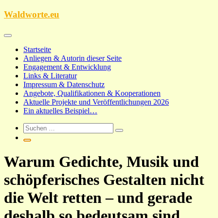
Zum
Waldworte.eu
Inhalt
springen
Startseite
Anliegen & Autorin dieser Seite
Engagement & Entwicklung
Links & Literatur
Impressum & Datenschutz
Angebote, Qualifikationen & Kooperationen
Aktuelle Projekte und Veröffentlichungen 2026
Ein aktuelles Beispiel…
Warum Gedichte, Musik und
schöpferisches Gestalten nicht
die Welt retten – und gerade
deshalb so bedeutsam sind