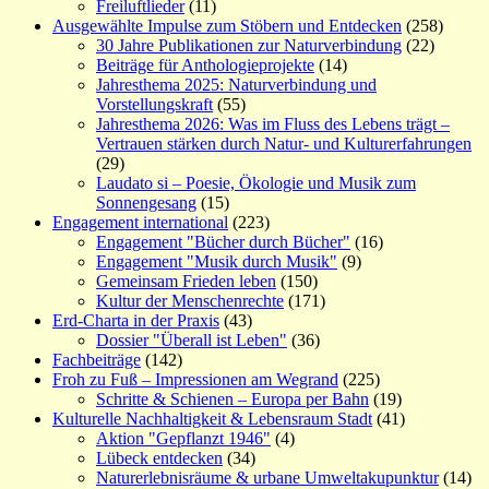
Freiluftlieder
(11)
Ausgewählte Impulse zum Stöbern und Entdecken
(258)
30 Jahre Publikationen zur Naturverbindung
(22)
Beiträge für Anthologieprojekte
(14)
Jahresthema 2025: Naturverbindung und
Vorstellungskraft
(55)
Jahresthema 2026: Was im Fluss des Lebens trägt –
Vertrauen stärken durch Natur- und Kulturerfahrungen
(29)
Laudato si – Poesie, Ökologie und Musik zum
Sonnengesang
(15)
Engagement international
(223)
Engagement "Bücher durch Bücher"
(16)
Engagement "Musik durch Musik"
(9)
Gemeinsam Frieden leben
(150)
Kultur der Menschenrechte
(171)
Erd-Charta in der Praxis
(43)
Dossier "Überall ist Leben"
(36)
Fachbeiträge
(142)
Froh zu Fuß – Impressionen am Wegrand
(225)
Schritte & Schienen – Europa per Bahn
(19)
Kulturelle Nachhaltigkeit & Lebensraum Stadt
(41)
Aktion "Gepflanzt 1946"
(4)
Lübeck entdecken
(34)
Naturerlebnisräume & urbane Umweltakupunktur
(14)