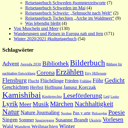
Reisetagebuch Schweden #sommerzeitworte
(7)
Reisetagebuch Schweden im Mai
(4)
Reisetagebuch Schweiz: „Sehnsucht nach Welt“
(2)
Reisetagebuch Tschechien „Arche im Waldmeer“
(9)
Was lebendig bleibt
(4)
Von Muscheln und Meer
(130)
Wanderungen und Reisen in Europa nah und fern
(171)
Winter 2020/2021 #kulturtagebuch
(54)
Schlagwörter
Bilderbuch
Bibliothek
Advent
Agenda 2030
Bildung für
Erzählen
Corona
nachhaltige Entwicklung
Etty Hillesum
Gedicht
Flensburg
Föhr
Flüchtlinge
Frieden
Flucht
Frühling
Geschichten
Janusz Korczak
Herbst
Hoffnung
Kamishibai
Leseförderung
Kinderrechte
Lied
Lieder
Lyrik
Nachhaltigkeit
Märchen
Musik
Meer
Natur
Poesie
Nature Journaling
Pan y arte
Philosophie
Nordsee
Vorlesen
Singen
Susanne Brandt
Sommer
Spaziergang
Ukulele
Winter
Wald
Weihnachten
Wandern