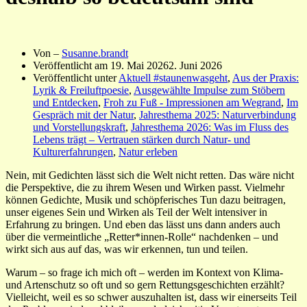
Von –
Susanne.brandt
Veröffentlicht am
19. Mai 2026
2. Juni 2026
Veröffentlicht unter
Aktuell #staunenwasgeht
,
Aus der Praxis:
Lyrik & Freiluftpoesie
,
Ausgewählte Impulse zum Stöbern
und Entdecken
,
Froh zu Fuß - Impressionen am Wegrand
,
Im
Gespräch mit der Natur
,
Jahresthema 2025: Naturverbindung
und Vorstellungskraft
,
Jahresthema 2026: Was im Fluss des
Lebens trägt – Vertrauen stärken durch Natur- und
Kulturerfahrungen
,
Natur erleben
Nein, mit Gedichten lässt sich die Welt nicht retten. Das wäre nicht
die Perspektive, die zu ihrem Wesen und Wirken passt. Vielmehr
können Gedichte, Musik und schöpferisches Tun dazu beitragen,
unser eigenes Sein und Wirken als Teil der Welt intensiver in
Erfahrung zu bringen. Und eben das lässt uns dann anders auch
über die vermeintliche „Retter*innen-Rolle“ nachdenken – und
wirkt sich aus auf das, was wir erkennen, tun und teilen.
Warum – so frage ich mich oft – werden im Kontext von Klima-
und Artenschutz so oft und so gern Rettungsgeschichten erzählt?
Vielleicht, weil es so schwer auszuhalten ist, dass wir einerseits Teil