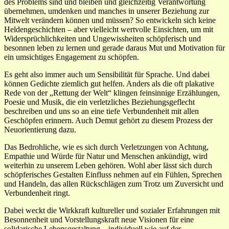
des Problems sind und bleiben und gleichzeitig Verantwortung
übernehmen, umdenken und manches in unserer Beziehung zur
Mitwelt verändern können und müssen? So entwickeln sich keine
Heldengeschichten – aber vielleicht wertvolle Einsichten, um mit
Widersprüchlichkeiten und Ungewissheiten schöpferisch und
besonnen leben zu lernen und gerade daraus Mut und Motivation für
ein umsichtiges Engagement zu schöpfen.
Es geht also immer auch um Sensibilität für Sprache. Und dabei
können Gedichte ziemlich gut helfen. Anders als die oft plakative
Rede von der „Rettung der Welt“ klingen feinsinnige Erzählungen,
Poesie und Musik, die ein verletzliches Beziehungsgeflecht
beschreiben und uns so an eine tiefe Verbundenheit mit allen
Geschöpfen erinnern. Auch Demut gehört zu diesem Prozess der
Neuorientierung dazu.
Das Bedrohliche, wie es sich durch Verletzungen von Achtung,
Empathie und Würde für Natur und Menschen ankündigt, wird
weiterhin zu unserem Leben gehören. Wohl aber lässt sich durch
schöpferisches Gestalten Einfluss nehmen auf ein Fühlen, Sprechen
und Handeln, das allen Rückschlägen zum Trotz um Zuversicht und
Verbundenheit ringt.
Dabei weckt die Wirkkraft kultureller und sozialer Erfahrungen mit
Besonnenheit und Vorstellungskraft neue Visionen für eine
solidarische Lebensgestaltung – individuell wie auf der