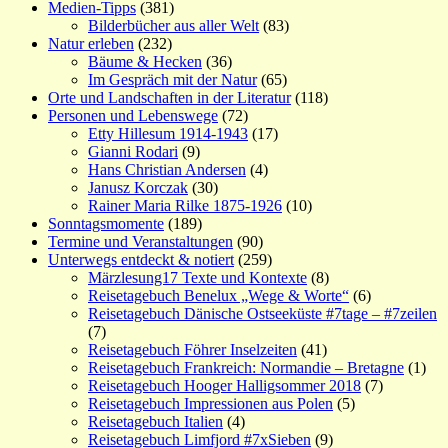
Medien-Tipps
(381)
Bilderbücher aus aller Welt
(83)
Natur erleben
(232)
Bäume & Hecken
(36)
Im Gespräch mit der Natur
(65)
Orte und Landschaften in der Literatur
(118)
Personen und Lebenswege
(72)
Etty Hillesum 1914-1943
(17)
Gianni Rodari
(9)
Hans Christian Andersen
(4)
Janusz Korczak
(30)
Rainer Maria Rilke 1875-1926
(10)
Sonntagsmomente
(189)
Termine und Veranstaltungen
(90)
Unterwegs entdeckt & notiert
(259)
Märzlesung17 Texte und Kontexte
(8)
Reisetagebuch Benelux „Wege & Worte“
(6)
Reisetagebuch Dänische Ostseeküste #7tage – #7zeilen
(7)
Reisetagebuch Föhrer Inselzeiten
(41)
Reisetagebuch Frankreich: Normandie – Bretagne
(1)
Reisetagebuch Hooger Halligsommer 2018
(7)
Reisetagebuch Impressionen aus Polen
(5)
Reisetagebuch Italien
(4)
Reisetagebuch Limfjord #7xSieben
(9)