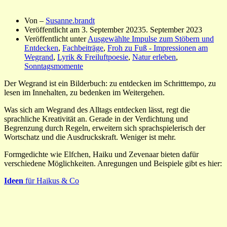
Von –
Susanne.brandt
Veröffentlicht am
3. September 2023
5. September 2023
Veröffentlicht unter
Ausgewählte Impulse zum Stöbern und
Entdecken
,
Fachbeiträge
,
Froh zu Fuß - Impressionen am
Wegrand
,
Lyrik & Freiluftpoesie
,
Natur erleben
,
Sonntagsmomente
Der Wegrand ist ein Bilderbuch: zu entdecken im Schritttempo, zu
lesen im Innehalten, zu bedenken im Weitergehen.
Was sich am Wegrand des Alltags entdecken lässt, regt die
sprachliche Kreativität an. Gerade in der Verdichtung und
Begrenzung durch Regeln, erweitern sich sprachspielerisch der
Wortschatz und die Ausdruckskraft. Weniger ist mehr.
Formgedichte wie Elfchen, Haiku und Zevenaar bieten dafür
verschiedene Möglichkeiten. Anregungen und Beispiele gibt es hier:
Ideen
für Haikus & Co