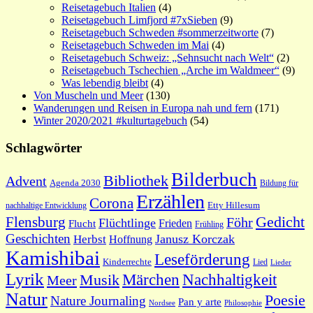
Reisetagebuch Italien
(4)
Reisetagebuch Limfjord #7xSieben
(9)
Reisetagebuch Schweden #sommerzeitworte
(7)
Reisetagebuch Schweden im Mai
(4)
Reisetagebuch Schweiz: „Sehnsucht nach Welt“
(2)
Reisetagebuch Tschechien „Arche im Waldmeer“
(9)
Was lebendig bleibt
(4)
Von Muscheln und Meer
(130)
Wanderungen und Reisen in Europa nah und fern
(171)
Winter 2020/2021 #kulturtagebuch
(54)
Schlagwörter
Bilderbuch
Bibliothek
Advent
Agenda 2030
Bildung für
Erzählen
Corona
nachhaltige Entwicklung
Etty Hillesum
Gedicht
Flensburg
Föhr
Flüchtlinge
Frieden
Flucht
Frühling
Geschichten
Janusz Korczak
Herbst
Hoffnung
Kamishibai
Leseförderung
Kinderrechte
Lied
Lieder
Lyrik
Nachhaltigkeit
Märchen
Musik
Meer
Natur
Poesie
Nature Journaling
Pan y arte
Philosophie
Nordsee