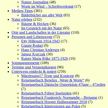
Nature Journaling
(48)
Worte im Wind – Schreibwerkstatt
(17)
Medien-Tipps
(381)
Bilderbücher aus aller Welt
(83)
Natur erleben
(232)
Bäume & Hecken
(36)
Im Gespräch mit der Natur
(65)
Orte und Landschaften in der Literatur
(118)
Personen und Lebenswege
(72)
Etty Hillesum 1914-1943
(17)
Gianni Rodari
(9)
Hans Christian Andersen
(4)
Janusz Korczak
(30)
Rainer Maria Rilke 1875-1926
(10)
Sonntagsmomente
(189)
Termine und Veranstaltungen
(90)
Unterwegs entdeckt & notiert
(259)
Märzlesung17 Texte und Kontexte
(8)
Reisetagebuch Benelux „Wege & Worte“
(6)
Reisetagebuch Dänische Ostseeküste #7tage – #7zeilen
(7)
Reisetagebuch Föhrer Inselzeiten
(41)
Reisetagebuch Frankreich: Normandie – Bretagne
(1)
Reisetagebuch Hooger Halligsommer 2018
(7)
Reisetagebuch Impressionen aus Polen
(5)