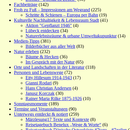
Fachbeiträge
(142)
Froh zu Fuß – Impressionen am Wegrand
(225)
Schritte & Schienen – Europa per Bahn
(19)
Kulturelle Nachhaltigkeit & Lebensraum Stadt
(41)
Aktion "Gepflanzt 1946"
(4)
Lübeck entdecken
(34)
Naturerlebnisräume & urbane Umweltakupunktur
(14)
Medien-Tipps
(381)
Bilderbücher aus aller Welt
(83)
Natur erleben
(232)
Bäume & Hecken
(36)
Im Gespräch mit der Natur
(65)
Orte und Landschaften in der Literatur
(118)
Personen und Lebenswege
(72)
Etty Hillesum 1914-1943
(17)
Gianni Rodari
(9)
Hans Christian Andersen
(4)
Janusz Korczak
(30)
Rainer Maria Rilke 1875-1926
(10)
Sonntagsmomente
(189)
Termine und Veranstaltungen
(90)
Unterwegs entdeckt & notiert
(259)
Märzlesung17 Texte und Kontexte
(8)
Reisetagebuch Benelux „Wege & Worte“
(6)
Reisetagebuch Dänische Ostseeküste #7tage – #7zeilen
(