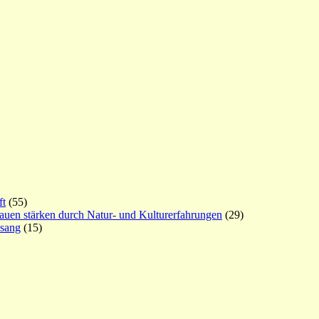
ft
(55)
rauen stärken durch Natur- und Kulturerfahrungen
(29)
esang
(15)