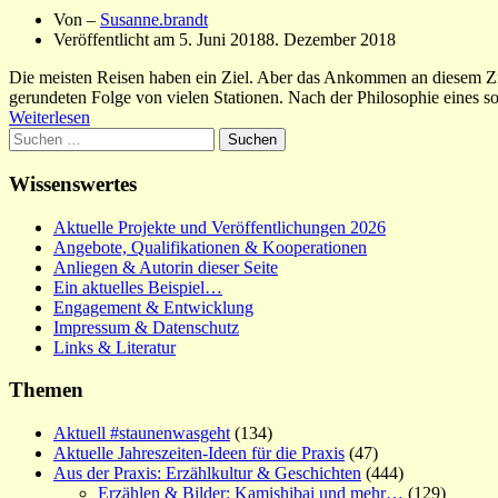
Von –
Susanne.brandt
Veröffentlicht am
5. Juni 2018
8. Dezember 2018
Die meisten Reisen haben ein Ziel. Aber das Ankommen an diesem Zi
gerundeten Folge von vielen Stationen. Nach der Philosophie eines so
Weiterlesen
Suchen
nach:
Wissenswertes
Aktuelle Projekte und Veröffentlichungen 2026
Angebote, Qualifikationen & Kooperationen
Anliegen & Autorin dieser Seite
Ein aktuelles Beispiel…
Engagement & Entwicklung
Impressum & Datenschutz
Links & Literatur
Themen
Aktuell #staunenwasgeht
(134)
Aktuelle Jahreszeiten-Ideen für die Praxis
(47)
Aus der Praxis: Erzählkultur & Geschichten
(444)
Erzählen & Bilder: Kamishibai und mehr…
(129)