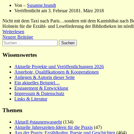
Von –
Susanne.brandt
Veröffentlicht am
3. Februar 2018
1. März 2018
Nicht mit dem Taxi nach Paris…sondern mit dem Kamishibai nach Berl
Holstein für die Erzähl- und Leseförderung der Bibliotheken im nörd
Weiterlesen
Beitragsnavigation
Neuere Beiträge
Suchen
nach:
Wissenswertes
Aktuelle Projekte und Veröffentlichungen 2026
Angebote, Qualifikationen & Kooperationen
Anliegen & Autorin dieser Seite
Ein aktuelles Beispiel…
Engagement & Entwicklung
Impressum & Datenschutz
Links & Literatur
Themen
Aktuell #staunenwasgeht
(134)
Aktuelle Jahreszeiten-Ideen für die Praxis
(47)
Aus der Praxis: Erzählkultur, Poesie und Geschichten
(464)