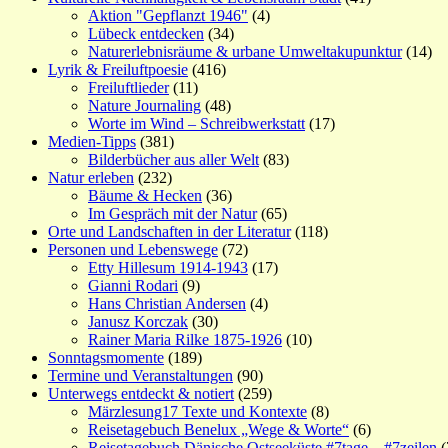
Aktion "Gepflanzt 1946"
(4)
Lübeck entdecken
(34)
Naturerlebnisräume & urbane Umweltakupunktur
(14)
Lyrik & Freiluftpoesie
(416)
Freiluftlieder
(11)
Nature Journaling
(48)
Worte im Wind – Schreibwerkstatt
(17)
Medien-Tipps
(381)
Bilderbücher aus aller Welt
(83)
Natur erleben
(232)
Bäume & Hecken
(36)
Im Gespräch mit der Natur
(65)
Orte und Landschaften in der Literatur
(118)
Personen und Lebenswege
(72)
Etty Hillesum 1914-1943
(17)
Gianni Rodari
(9)
Hans Christian Andersen
(4)
Janusz Korczak
(30)
Rainer Maria Rilke 1875-1926
(10)
Sonntagsmomente
(189)
Termine und Veranstaltungen
(90)
Unterwegs entdeckt & notiert
(259)
Märzlesung17 Texte und Kontexte
(8)
Reisetagebuch Benelux „Wege & Worte“
(6)
Reisetagebuch Dänische Ostseeküste #7tage – #7zeilen
(