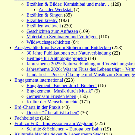
Erzählen & Bilder: Kamishibai und mehr…
(129)
Aus der Werkstatt
(7)
Erzählen & Singen
(85)
Erzählen kreativ
(182)
Erzählen weltweit
(230)
Geschichten zum Anfassen
(109)
Material zu Seminaren und Vorträgen
(110)
Wildwuchsgeschichten
(64)
Ausgewählte Impulse zum Stöbern und Entdecken
(258)
30 Jahre Publikationen zur Naturverbindung
(22)
Beiträge für Anthologieprojekte
(14)
Jahresthema 2025: Naturverbindung und Vorstellungskra
Jahresthema 2026: Was im Fluss des Lebens trägt – Vert
Laudato si – Poesie, Ökologie und Musik zum Sonneng
Engagement international
(223)
Engagement "Bücher durch Bücher"
(16)
Engagement "Musik durch Musik"
(9)
Gemeinsam Frieden leben
(150)
Kultur der Menschenrechte
(171)
Erd-Charta in der Praxis
(43)
Dossier "Überall ist Leben"
(36)
Fachbeiträge
(142)
Froh zu Fuß – Impressionen am Wegrand
(225)
Schritte & Schienen – Europa per Bahn
(19)
Kulturelle Nachhaltigkeit & Lebensraum Stadt
(41)