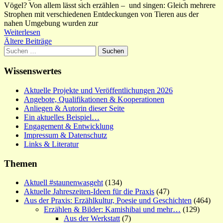
Vögel? Von allem lässt sich erzählen – und singen: Gleich mehrere
Strophen mit verschiedenen Entdeckungen von Tieren aus der
nahen Umgebung wurden zur
Weiterlesen
Beitragsnavigation
Ältere Beiträge
Suchen
nach:
Wissenswertes
Aktuelle Projekte und Veröffentlichungen 2026
Angebote, Qualifikationen & Kooperationen
Anliegen & Autorin dieser Seite
Ein aktuelles Beispiel…
Engagement & Entwicklung
Impressum & Datenschutz
Links & Literatur
Themen
Aktuell #staunenwasgeht
(134)
Aktuelle Jahreszeiten-Ideen für die Praxis
(47)
Aus der Praxis: Erzählkultur, Poesie und Geschichten
(464)
Erzählen & Bilder: Kamishibai und mehr…
(129)
Aus der Werkstatt
(7)