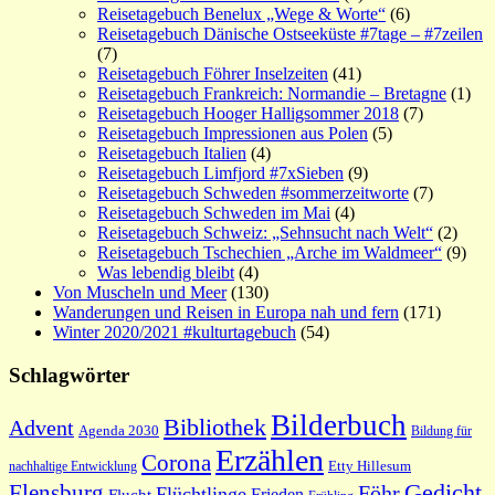
Reisetagebuch Benelux „Wege & Worte“
(6)
Reisetagebuch Dänische Ostseeküste #7tage – #7zeilen
(7)
Reisetagebuch Föhrer Inselzeiten
(41)
Reisetagebuch Frankreich: Normandie – Bretagne
(1)
Reisetagebuch Hooger Halligsommer 2018
(7)
Reisetagebuch Impressionen aus Polen
(5)
Reisetagebuch Italien
(4)
Reisetagebuch Limfjord #7xSieben
(9)
Reisetagebuch Schweden #sommerzeitworte
(7)
Reisetagebuch Schweden im Mai
(4)
Reisetagebuch Schweiz: „Sehnsucht nach Welt“
(2)
Reisetagebuch Tschechien „Arche im Waldmeer“
(9)
Was lebendig bleibt
(4)
Von Muscheln und Meer
(130)
Wanderungen und Reisen in Europa nah und fern
(171)
Winter 2020/2021 #kulturtagebuch
(54)
Schlagwörter
Bilderbuch
Bibliothek
Advent
Agenda 2030
Bildung für
Erzählen
Corona
nachhaltige Entwicklung
Etty Hillesum
Gedicht
Flensburg
Föhr
Flüchtlinge
Frieden
Flucht