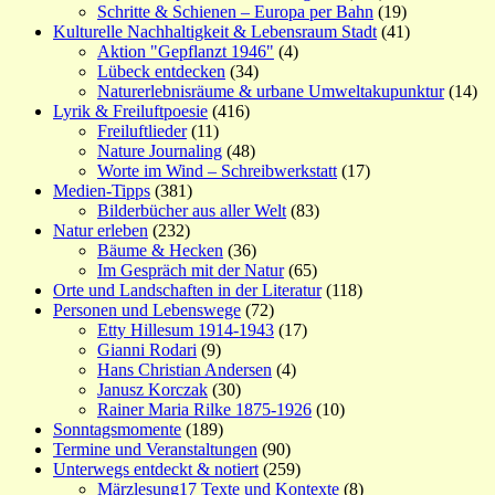
Schritte & Schienen – Europa per Bahn
(19)
Kulturelle Nachhaltigkeit & Lebensraum Stadt
(41)
Aktion "Gepflanzt 1946"
(4)
Lübeck entdecken
(34)
Naturerlebnisräume & urbane Umweltakupunktur
(14)
Lyrik & Freiluftpoesie
(416)
Freiluftlieder
(11)
Nature Journaling
(48)
Worte im Wind – Schreibwerkstatt
(17)
Medien-Tipps
(381)
Bilderbücher aus aller Welt
(83)
Natur erleben
(232)
Bäume & Hecken
(36)
Im Gespräch mit der Natur
(65)
Orte und Landschaften in der Literatur
(118)
Personen und Lebenswege
(72)
Etty Hillesum 1914-1943
(17)
Gianni Rodari
(9)
Hans Christian Andersen
(4)
Janusz Korczak
(30)
Rainer Maria Rilke 1875-1926
(10)
Sonntagsmomente
(189)
Termine und Veranstaltungen
(90)
Unterwegs entdeckt & notiert
(259)
Märzlesung17 Texte und Kontexte
(8)