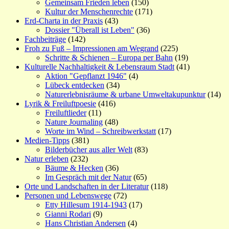
Gemeinsam Frieden leben
(150)
Kultur der Menschenrechte
(171)
Erd-Charta in der Praxis
(43)
Dossier "Überall ist Leben"
(36)
Fachbeiträge
(142)
Froh zu Fuß – Impressionen am Wegrand
(225)
Schritte & Schienen – Europa per Bahn
(19)
Kulturelle Nachhaltigkeit & Lebensraum Stadt
(41)
Aktion "Gepflanzt 1946"
(4)
Lübeck entdecken
(34)
Naturerlebnisräume & urbane Umweltakupunktur
(14)
Lyrik & Freiluftpoesie
(416)
Freiluftlieder
(11)
Nature Journaling
(48)
Worte im Wind – Schreibwerkstatt
(17)
Medien-Tipps
(381)
Bilderbücher aus aller Welt
(83)
Natur erleben
(232)
Bäume & Hecken
(36)
Im Gespräch mit der Natur
(65)
Orte und Landschaften in der Literatur
(118)
Personen und Lebenswege
(72)
Etty Hillesum 1914-1943
(17)
Gianni Rodari
(9)
Hans Christian Andersen
(4)