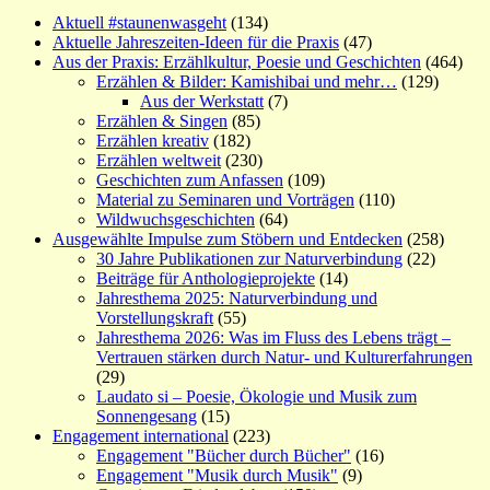
Aktuell #staunenwasgeht
(134)
Aktuelle Jahreszeiten-Ideen für die Praxis
(47)
Aus der Praxis: Erzählkultur, Poesie und Geschichten
(464)
Erzählen & Bilder: Kamishibai und mehr…
(129)
Aus der Werkstatt
(7)
Erzählen & Singen
(85)
Erzählen kreativ
(182)
Erzählen weltweit
(230)
Geschichten zum Anfassen
(109)
Material zu Seminaren und Vorträgen
(110)
Wildwuchsgeschichten
(64)
Ausgewählte Impulse zum Stöbern und Entdecken
(258)
30 Jahre Publikationen zur Naturverbindung
(22)
Beiträge für Anthologieprojekte
(14)
Jahresthema 2025: Naturverbindung und
Vorstellungskraft
(55)
Jahresthema 2026: Was im Fluss des Lebens trägt –
Vertrauen stärken durch Natur- und Kulturerfahrungen
(29)
Laudato si – Poesie, Ökologie und Musik zum
Sonnengesang
(15)
Engagement international
(223)
Engagement "Bücher durch Bücher"
(16)
Engagement "Musik durch Musik"
(9)