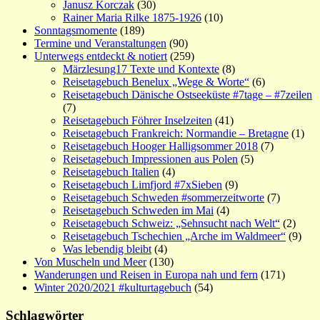
Janusz Korczak
(30)
Rainer Maria Rilke 1875-1926
(10)
Sonntagsmomente
(189)
Termine und Veranstaltungen
(90)
Unterwegs entdeckt & notiert
(259)
Märzlesung17 Texte und Kontexte
(8)
Reisetagebuch Benelux „Wege & Worte“
(6)
Reisetagebuch Dänische Ostseeküste #7tage – #7zeilen
(7)
Reisetagebuch Föhrer Inselzeiten
(41)
Reisetagebuch Frankreich: Normandie – Bretagne
(1)
Reisetagebuch Hooger Halligsommer 2018
(7)
Reisetagebuch Impressionen aus Polen
(5)
Reisetagebuch Italien
(4)
Reisetagebuch Limfjord #7xSieben
(9)
Reisetagebuch Schweden #sommerzeitworte
(7)
Reisetagebuch Schweden im Mai
(4)
Reisetagebuch Schweiz: „Sehnsucht nach Welt“
(2)
Reisetagebuch Tschechien „Arche im Waldmeer“
(9)
Was lebendig bleibt
(4)
Von Muscheln und Meer
(130)
Wanderungen und Reisen in Europa nah und fern
(171)
Winter 2020/2021 #kulturtagebuch
(54)
Schlagwörter