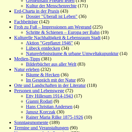
Gemeinsam Frieden leben
(150)
Kultur der Menschenrechte
(171)
Erd-Charta in der Praxis
(43)
Dossier "Überall ist Leben"
(36)
Fachbeiträge
(142)
Froh zu Fuß – Impressionen am Wegrand
(225)
Schritte & Schienen – Europa per Bahn
(19)
Kulturelle Nachhaltigkeit & Lebensraum Stadt
(41)
Aktion "Gepflanzt 1946"
(4)
Lübeck entdecken
(34)
Naturerlebnisräume & urbane Umweltakupunktur
(14)
Medien-Tipps
(381)
Bilderbücher aus aller Welt
(83)
Natur erleben
(232)
Bäume & Hecken
(36)
Im Gespräch mit der Natur
(65)
Orte und Landschaften in der Literatur
(118)
Personen und Lebenswege
(72)
Etty Hillesum 1914-1943
(17)
Gianni Rodari
(9)
Hans Christian Andersen
(4)
Janusz Korczak
(30)
Rainer Maria Rilke 1875-1926
(10)
Sonntagsmomente
(189)
Termine und Veranstaltungen
(90)