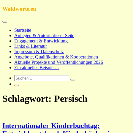
Zum
Waldworte.eu
Inhalt
springen
Startseite
Anliegen & Autorin dieser Seite
Engagement & Entwicklung
Links & Literatur
Impressum & Datenschutz
Angebote, Qualifikationen & Kooperationen
Aktuelle Projekte und Veröffentlichungen 2026
Ein aktuelles Beispiel…
Schlagwort:
Persisch
Internationaler Kinderbuchtag: