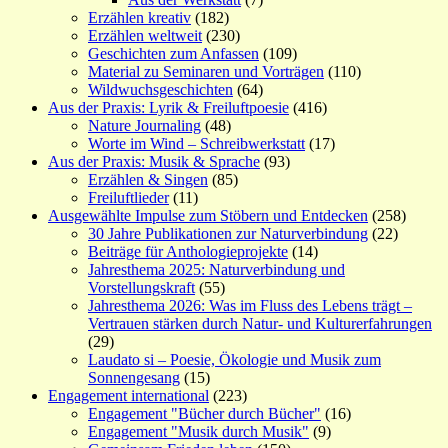
Erzählen kreativ
(182)
Erzählen weltweit
(230)
Geschichten zum Anfassen
(109)
Material zu Seminaren und Vorträgen
(110)
Wildwuchsgeschichten
(64)
Aus der Praxis: Lyrik & Freiluftpoesie
(416)
Nature Journaling
(48)
Worte im Wind – Schreibwerkstatt
(17)
Aus der Praxis: Musik & Sprache
(93)
Erzählen & Singen
(85)
Freiluftlieder
(11)
Ausgewählte Impulse zum Stöbern und Entdecken
(258)
30 Jahre Publikationen zur Naturverbindung
(22)
Beiträge für Anthologieprojekte
(14)
Jahresthema 2025: Naturverbindung und
Vorstellungskraft
(55)
Jahresthema 2026: Was im Fluss des Lebens trägt –
Vertrauen stärken durch Natur- und Kulturerfahrungen
(29)
Laudato si – Poesie, Ökologie und Musik zum
Sonnengesang
(15)
Engagement international
(223)
Engagement "Bücher durch Bücher"
(16)
Engagement "Musik durch Musik"
(9)