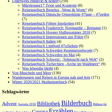
Unterwegs entdeckt & notiert
(259)
Märzlesung17 Texte und Kontexte
(8)
Reisetagebuch Benelux „Wege & Worte“
(6)
Reisetagebuch Dänische Ostseeküste #7tage – #7zeilen
(7)
Reisetagebuch Föhrer Inselzeiten
(41)
Reisetagebuch Frankreich: Normandie – Bretagne
(1)
Reisetagebuch Hooger Halligsommer 2018
(7)
Reisetagebuch Impressionen aus Polen
(5)
Reisetagebuch Italien
(4)
Reisetagebuch Limfjord #7xSieben
(9)
Reisetagebuch Schweden #sommerzeitworte
(7)
Reisetagebuch Schweden im Mai
(4)
Reisetagebuch Schweiz: „Sehnsucht nach Welt“
(2)
Reisetagebuch Tschechien „Arche im Waldmeer“
(9)
Was lebendig bleibt
(4)
Von Muscheln und Meer
(130)
Wanderungen und Reisen in Europa nah und fern
(171)
Winter 2020/2021 #kulturtagebuch
(54)
Schlagwörter
Bilderbuch
Bibliothek
Advent
Agenda 2030
Bildung für
Erzählen
Corona