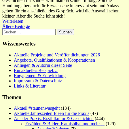
Geschichten für Kinder wird man da schnell fündig. Soll die
Handlung aber auch für Erwachsene interessant sein und Anlass
geben für ein anschließendes Gespräch, wird die Auswahl schon
kleiner. Aber die Suche lohnt sich!
Weiterlesen
Beitragsnavigation
Ältere Beiträge
Suchen
nach:
Wissenswertes
Aktuelle Projekte und Veröffentlichungen 2026
Angebote, Qualifikationen & Kooperationen
Anliegen & Autorin dieser Seite
Ein aktuelles Beispiel…
Engagement & Entwicklung
Impressum & Datenschutz
Links & Literatur
Themen
Aktuell #staunenwasgeht
(134)
Aktuelle Jahreszeiten-Ideen für die Praxis
(47)
Aus der Praxis: Erzählkultur & Geschichten
(444)
Erzählen & Bilder: Kamishibai und mehr…
(129)
Aus der Werkstatt
(7)