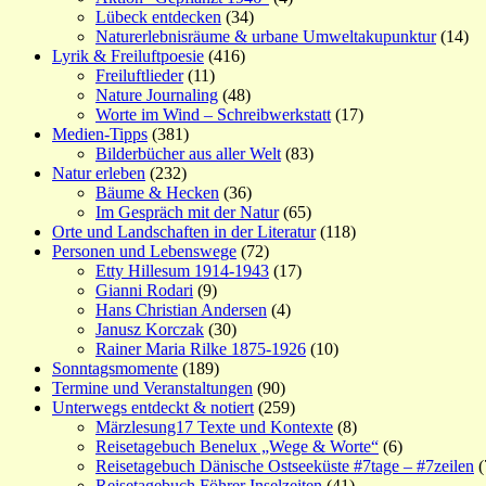
Lübeck entdecken
(34)
Naturerlebnisräume & urbane Umweltakupunktur
(14)
Lyrik & Freiluftpoesie
(416)
Freiluftlieder
(11)
Nature Journaling
(48)
Worte im Wind – Schreibwerkstatt
(17)
Medien-Tipps
(381)
Bilderbücher aus aller Welt
(83)
Natur erleben
(232)
Bäume & Hecken
(36)
Im Gespräch mit der Natur
(65)
Orte und Landschaften in der Literatur
(118)
Personen und Lebenswege
(72)
Etty Hillesum 1914-1943
(17)
Gianni Rodari
(9)
Hans Christian Andersen
(4)
Janusz Korczak
(30)
Rainer Maria Rilke 1875-1926
(10)
Sonntagsmomente
(189)
Termine und Veranstaltungen
(90)
Unterwegs entdeckt & notiert
(259)
Märzlesung17 Texte und Kontexte
(8)
Reisetagebuch Benelux „Wege & Worte“
(6)
Reisetagebuch Dänische Ostseeküste #7tage – #7zeilen
(
Reisetagebuch Föhrer Inselzeiten
(41)