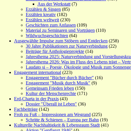
Aus der Werkstatt
(7)
Erzählen & Singen
(85)
Erzählen kreativ
(182)
Erzählen weltweit
(230)
Geschichten zum Anfassen
(109)
Material zu Seminaren und Vorträgen
(110)
Wildwuchsgeschichten
(64)
Ausgewählte Impulse zum Stöbern und Entdecken
(258)
30 Jahre Publikationen zur Naturverbindung
(22)
Beiträge für Anthologieprojekte
(14)
Jahresthema 2025: Naturverbindung und Vorstellungskra
Jahresthema 2026: Was im Fluss des Lebens trägt – Vert
Laudato si – Poesie, Ökologie und Musik zum Sonneng
Engagement international
(223)
Engagement "Bücher durch Bücher"
(16)
Engagement "Musik durch Musik"
(9)
Gemeinsam Frieden leben
(150)
Kultur der Menschenrechte
(171)
Erd-Charta in der Praxis
(43)
Dossier "Überall ist Leben"
(36)
Fachbeiträge
(142)
Froh zu Fuß – Impressionen am Wegrand
(225)
Schritte & Schienen – Europa per Bahn
(19)
Kulturelle Nachhaltigkeit & Lebensraum Stadt
(41)
Aktion "Gepflanzt 1946"
(4)