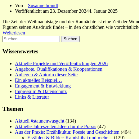
Von –
Susanne.brandt
Veröffentlicht am
23. Dezember 2024
4. Januar 2025
Die Zeit der Weihnachtstage und der Raunächte ist eine Zeit der Wun
Figuren seinen Ausdruck findet – in den christlichen wie vorchristl
Weiterlesen
Suchen
nach:
Wissenswertes
Aktuelle Projekte und Veröffentlichungen 2026
Angebote, Qualifikationen & Kooperationen
Anliegen & Autorin dieser Seite
Ein aktuelles Beispiel…
Engagement & Entwicklung
Impressum & Datenschutz
Links & Literatur
Themen
Aktuell #staunenwasgeht
(134)
Aktuelle Jahreszeiten-Ideen für die Praxis
(47)
Aus der Praxis: Erzählkultur, Poesie und Geschichten
(464)
Erzählen & Bilder: Kamishibai und mehr…
(129)