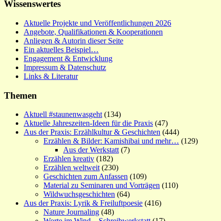
Wissenswertes
Aktuelle Projekte und Veröffentlichungen 2026
Angebote, Qualifikationen & Kooperationen
Anliegen & Autorin dieser Seite
Ein aktuelles Beispiel…
Engagement & Entwicklung
Impressum & Datenschutz
Links & Literatur
Themen
Aktuell #staunenwasgeht
(134)
Aktuelle Jahreszeiten-Ideen für die Praxis
(47)
Aus der Praxis: Erzählkultur & Geschichten
(444)
Erzählen & Bilder: Kamishibai und mehr…
(129)
Aus der Werkstatt
(7)
Erzählen kreativ
(182)
Erzählen weltweit
(230)
Geschichten zum Anfassen
(109)
Material zu Seminaren und Vorträgen
(110)
Wildwuchsgeschichten
(64)
Aus der Praxis: Lyrik & Freiluftpoesie
(416)
Nature Journaling
(48)
Worte im Wind – Schreibwerkstatt
(17)