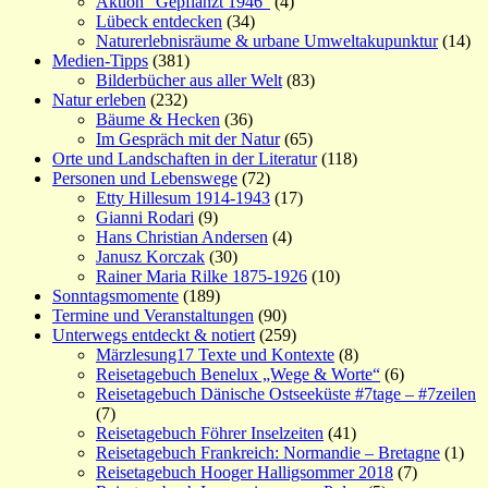
Aktion "Gepflanzt 1946"
(4)
Lübeck entdecken
(34)
Naturerlebnisräume & urbane Umweltakupunktur
(14)
Medien-Tipps
(381)
Bilderbücher aus aller Welt
(83)
Natur erleben
(232)
Bäume & Hecken
(36)
Im Gespräch mit der Natur
(65)
Orte und Landschaften in der Literatur
(118)
Personen und Lebenswege
(72)
Etty Hillesum 1914-1943
(17)
Gianni Rodari
(9)
Hans Christian Andersen
(4)
Janusz Korczak
(30)
Rainer Maria Rilke 1875-1926
(10)
Sonntagsmomente
(189)
Termine und Veranstaltungen
(90)
Unterwegs entdeckt & notiert
(259)
Märzlesung17 Texte und Kontexte
(8)
Reisetagebuch Benelux „Wege & Worte“
(6)
Reisetagebuch Dänische Ostseeküste #7tage – #7zeilen
(7)
Reisetagebuch Föhrer Inselzeiten
(41)
Reisetagebuch Frankreich: Normandie – Bretagne
(1)
Reisetagebuch Hooger Halligsommer 2018
(7)