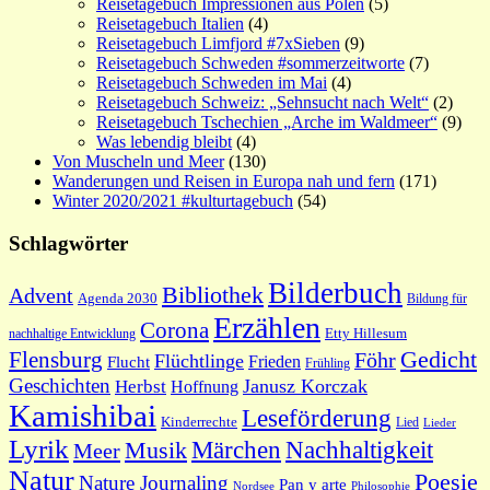
Reisetagebuch Impressionen aus Polen
(5)
Reisetagebuch Italien
(4)
Reisetagebuch Limfjord #7xSieben
(9)
Reisetagebuch Schweden #sommerzeitworte
(7)
Reisetagebuch Schweden im Mai
(4)
Reisetagebuch Schweiz: „Sehnsucht nach Welt“
(2)
Reisetagebuch Tschechien „Arche im Waldmeer“
(9)
Was lebendig bleibt
(4)
Von Muscheln und Meer
(130)
Wanderungen und Reisen in Europa nah und fern
(171)
Winter 2020/2021 #kulturtagebuch
(54)
Schlagwörter
Bilderbuch
Bibliothek
Advent
Agenda 2030
Bildung für
Erzählen
Corona
nachhaltige Entwicklung
Etty Hillesum
Gedicht
Flensburg
Föhr
Flüchtlinge
Frieden
Flucht
Frühling
Geschichten
Janusz Korczak
Herbst
Hoffnung
Kamishibai
Leseförderung
Kinderrechte
Lied
Lieder
Lyrik
Nachhaltigkeit
Märchen
Musik
Meer
Natur
Poesie
Nature Journaling
Pan y arte
Philosophie
Nordsee