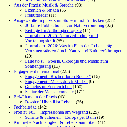
Aus der Praxis: Musik & Sprache
(93)
Erzählen & Singen
(85)
Freiluftlieder
(11)
Ausgewählte Impulse zum Stöbern und Entdecken
(258)
30 Jahre Publikationen zur Naturverbindung
(22)
Beiträge für Anthologieprojekte
(14)
Jahresthema 2025: Naturverbindung und
Vorstellungskraft
(55)
Jahresthema 2026: Was im Fluss des Lebens trägt –
Vertrauen stärken durch Natur- und Kulturerfahrungen
(29)
Laudato si – Poesie, Ökologie und Musik zum
Sonnengesang
(15)
Engagement international
(223)
Engagement "Bücher durch Bücher"
(16)
Engagement "Musik durch Musik"
(9)
Gemeinsam Frieden leben
(150)
Kultur der Menschenrechte
(171)
Erd-Charta in der Praxis
(43)
Dossier "Überall ist Leben"
(36)
Fachbeiträge
(142)
Froh zu Fuß – Impressionen am Wegrand
(225)
Schritte & Schienen – Europa per Bahn
(19)
Kulturelle Nachhaltigkeit & Lebensraum Stadt
(41)