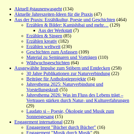
Aktuell #staunenwasgeht
(134)
Aktuelle Jahreszeiten-Ideen für die Praxis
(47)
Aus der Praxis: Erzählkultur, Poesie und Geschichten
(464)
Erzählen & Bilder: Kamishibai und mehr…
(129)
Aus der Werkstatt
(7)
Erzählen & Singen
(85)
Erzählen kreativ
(182)
Erzählen weltweit
(230)
Geschichten zum Anfassen
(109)
Material zu Seminaren und Vorträgen
(110)
Wildwuchsgeschichten
(64)
Ausgewählte Impulse zum Stöbern und Entdecken
(258)
30 Jahre Publikationen zur Naturverbindung
(22)
Beiträge für Anthologieprojekte
(14)
Jahresthema 2025: Naturverbindung und
Vorstellungskraft
(55)
Jahresthema 2026: Was im Fluss des Lebens trägt –
Vertrauen stärken durch Natur- und Kulturerfahrungen
(29)
Laudato si – Poesie, Ökologie und Musik zum
Sonnengesang
(15)
Engagement international
(223)
Engagement "Bücher durch Bücher"
(16)
Engagement "Musik durch Musik"
(9)