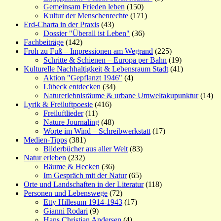
Gemeinsam Frieden leben
(150)
Kultur der Menschenrechte
(171)
Erd-Charta in der Praxis
(43)
Dossier "Überall ist Leben"
(36)
Fachbeiträge
(142)
Froh zu Fuß – Impressionen am Wegrand
(225)
Schritte & Schienen – Europa per Bahn
(19)
Kulturelle Nachhaltigkeit & Lebensraum Stadt
(41)
Aktion "Gepflanzt 1946"
(4)
Lübeck entdecken
(34)
Naturerlebnisräume & urbane Umweltakupunktur
(14)
Lyrik & Freiluftpoesie
(416)
Freiluftlieder
(11)
Nature Journaling
(48)
Worte im Wind – Schreibwerkstatt
(17)
Medien-Tipps
(381)
Bilderbücher aus aller Welt
(83)
Natur erleben
(232)
Bäume & Hecken
(36)
Im Gespräch mit der Natur
(65)
Orte und Landschaften in der Literatur
(118)
Personen und Lebenswege
(72)
Etty Hillesum 1914-1943
(17)
Gianni Rodari
(9)
Hans Christian Andersen
(4)