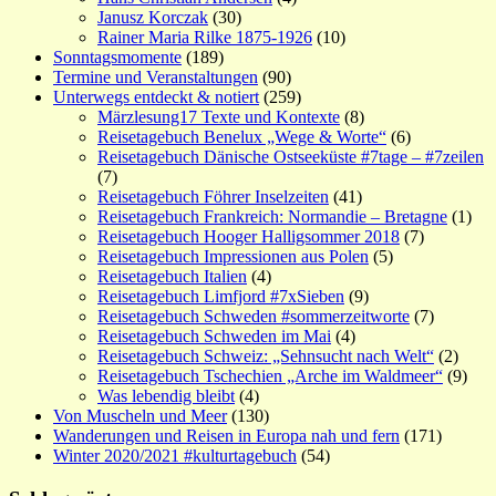
Janusz Korczak
(30)
Rainer Maria Rilke 1875-1926
(10)
Sonntagsmomente
(189)
Termine und Veranstaltungen
(90)
Unterwegs entdeckt & notiert
(259)
Märzlesung17 Texte und Kontexte
(8)
Reisetagebuch Benelux „Wege & Worte“
(6)
Reisetagebuch Dänische Ostseeküste #7tage – #7zeilen
(7)
Reisetagebuch Föhrer Inselzeiten
(41)
Reisetagebuch Frankreich: Normandie – Bretagne
(1)
Reisetagebuch Hooger Halligsommer 2018
(7)
Reisetagebuch Impressionen aus Polen
(5)
Reisetagebuch Italien
(4)
Reisetagebuch Limfjord #7xSieben
(9)
Reisetagebuch Schweden #sommerzeitworte
(7)
Reisetagebuch Schweden im Mai
(4)
Reisetagebuch Schweiz: „Sehnsucht nach Welt“
(2)
Reisetagebuch Tschechien „Arche im Waldmeer“
(9)
Was lebendig bleibt
(4)
Von Muscheln und Meer
(130)
Wanderungen und Reisen in Europa nah und fern
(171)
Winter 2020/2021 #kulturtagebuch
(54)