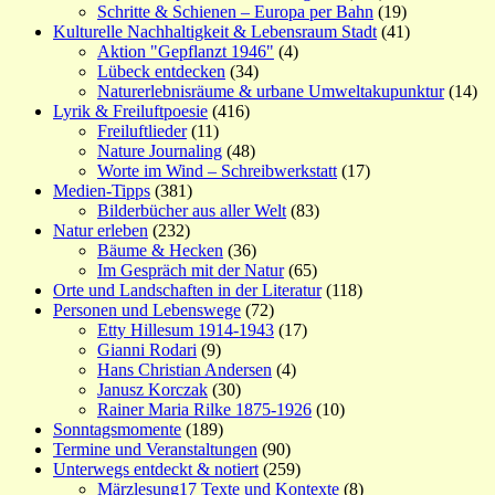
Schritte & Schienen – Europa per Bahn
(19)
Kulturelle Nachhaltigkeit & Lebensraum Stadt
(41)
Aktion "Gepflanzt 1946"
(4)
Lübeck entdecken
(34)
Naturerlebnisräume & urbane Umweltakupunktur
(14)
Lyrik & Freiluftpoesie
(416)
Freiluftlieder
(11)
Nature Journaling
(48)
Worte im Wind – Schreibwerkstatt
(17)
Medien-Tipps
(381)
Bilderbücher aus aller Welt
(83)
Natur erleben
(232)
Bäume & Hecken
(36)
Im Gespräch mit der Natur
(65)
Orte und Landschaften in der Literatur
(118)
Personen und Lebenswege
(72)
Etty Hillesum 1914-1943
(17)
Gianni Rodari
(9)
Hans Christian Andersen
(4)
Janusz Korczak
(30)
Rainer Maria Rilke 1875-1926
(10)
Sonntagsmomente
(189)
Termine und Veranstaltungen
(90)
Unterwegs entdeckt & notiert
(259)
Märzlesung17 Texte und Kontexte
(8)