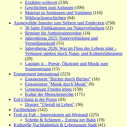
Erzählen weltweit
(230)
Geschichten zum Anfassen
(109)
Material zu Seminaren und Vorträgen
(110)
Wildwuchsgeschichten
(64)
Ausgewählte Impulse zum Stöbern und Entdecken
(258)
30 Jahre Publikationen zur Naturverbindung
(22)
Beiträge für Anthologieprojekte
(14)
Jahresthema 2025: Naturverbindung und
Vorstellungskraft
(55)
Jahresthema 2026: Was im Fluss des Lebens trägt –
Vertrauen stärken durch Natur- und Kulturerfahrungen
(29)
Laudato si – Poesie, Ökologie und Musik zum
Sonnengesang
(15)
Engagement international
(223)
Engagement "Bücher durch Bücher"
(16)
Engagement "Musik durch Musik"
(9)
Gemeinsam Frieden leben
(150)
Kultur der Menschenrechte
(171)
Erd-Charta in der Praxis
(43)
Dossier "Überall ist Leben"
(36)
Fachbeiträge
(142)
Froh zu Fuß – Impressionen am Wegrand
(225)
Schritte & Schienen – Europa per Bahn
(19)
Kulturelle Nachhaltigkeit & Lebensraum Stadt
(41)