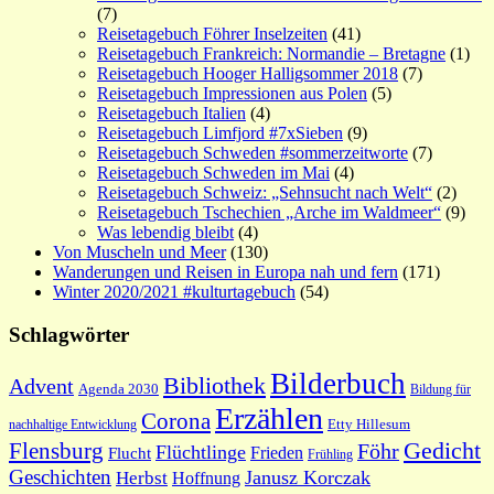
(7)
Reisetagebuch Föhrer Inselzeiten
(41)
Reisetagebuch Frankreich: Normandie – Bretagne
(1)
Reisetagebuch Hooger Halligsommer 2018
(7)
Reisetagebuch Impressionen aus Polen
(5)
Reisetagebuch Italien
(4)
Reisetagebuch Limfjord #7xSieben
(9)
Reisetagebuch Schweden #sommerzeitworte
(7)
Reisetagebuch Schweden im Mai
(4)
Reisetagebuch Schweiz: „Sehnsucht nach Welt“
(2)
Reisetagebuch Tschechien „Arche im Waldmeer“
(9)
Was lebendig bleibt
(4)
Von Muscheln und Meer
(130)
Wanderungen und Reisen in Europa nah und fern
(171)
Winter 2020/2021 #kulturtagebuch
(54)
Schlagwörter
Bilderbuch
Bibliothek
Advent
Agenda 2030
Bildung für
Erzählen
Corona
nachhaltige Entwicklung
Etty Hillesum
Gedicht
Flensburg
Föhr
Flüchtlinge
Frieden
Flucht
Frühling
Geschichten
Janusz Korczak
Herbst
Hoffnung