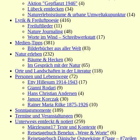
Aktion "Gepflanzt 1946"
(4)
Lübeck entdecken
(34)
Naturerlebnisräume & urbane Umweltakupunktur
(14)
Lyrik & Freiluftpoesie
(416)
Freiluftlieder
(11)
Nature Journaling
(48)
Worte im Wind – Schreibwerkstatt
(17)
Medien-Tipps
(381)
Bilderbücher aus aller Welt
(83)
Natur erleben
(232)
Bäume & Hecken
(36)
Im Gespräch mit der Natur
(65)
Orte und Landschaften in der Literatur
(118)
Personen und Lebenswege
(72)
Etty Hillesum 1914-1943
(17)
Gianni Rodari
(9)
Hans Christian Andersen
(4)
Janusz Korczak
(30)
Rainer Maria Rilke 1875-1926
(10)
Sonntagsmomente
(189)
Termine und Veranstaltungen
(90)
Unterwegs entdeckt & notiert
(259)
Märzlesung17 Texte und Kontexte
(8)
Reisetagebuch Benelux „Wege & Worte“
(6)
Reisetagebuch Dänische Ostseeküste #7tage – #7zeilen