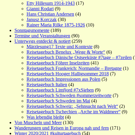
Etty Hillesum 1914-1943
(17)
Gianni Rodari
(9)
Hans Christian Andersen
(4)
Janusz Korczak
(30)
Rainer Maria Rilke 1875-1926
(10)
Sonntagsmomente
(189)
Termine und Veranstaltungen
(90)
Unterwegs entdeckt & notiert
(259)
Märzlesung17 Texte und Kontexte
(8)
Reisetagebuch Benelux „Wege & Worte“
(6)
Reisetagebuch Dänische Ostseeküste #7tage – #7zeilen
(
Reisetagebuch Föhrer Inselzeiten
(41)
Reisetagebuch Frankreich: Normandie – Bretagne
(1)
Reisetagebuch Hooger Halligsommer 2018
(7)
Reisetagebuch Impressionen aus Polen
(5)
Reisetagebuch Italien
(4)
Reisetagebuch Limfjord #7xSieben
(9)
Reisetagebuch Schweden #sommerzeitworte
(7)
Reisetagebuch Schweden im Mai
(4)
Reisetagebuch Schweiz: „Sehnsucht nach Welt“
(2)
Reisetagebuch Tschechien „Arche im Waldmeer“
(9)
Was lebendig bleibt
(4)
Von Muscheln und Meer
(130)
Wanderungen und Reisen in Europa nah und fern
(171)
Winter 2020/2021 #kulturtagebuch
(54)