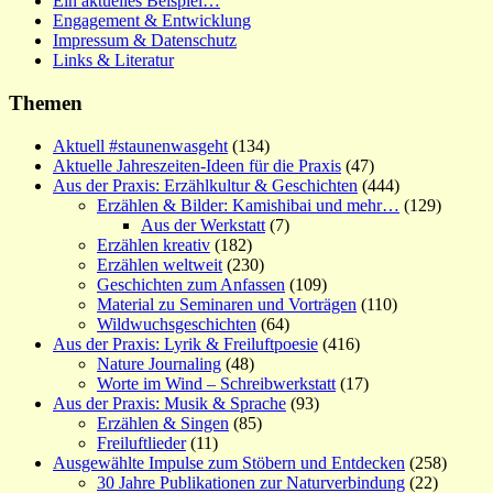
Ein aktuelles Beispiel…
Engagement & Entwicklung
Impressum & Datenschutz
Links & Literatur
Themen
Aktuell #staunenwasgeht
(134)
Aktuelle Jahreszeiten-Ideen für die Praxis
(47)
Aus der Praxis: Erzählkultur & Geschichten
(444)
Erzählen & Bilder: Kamishibai und mehr…
(129)
Aus der Werkstatt
(7)
Erzählen kreativ
(182)
Erzählen weltweit
(230)
Geschichten zum Anfassen
(109)
Material zu Seminaren und Vorträgen
(110)
Wildwuchsgeschichten
(64)
Aus der Praxis: Lyrik & Freiluftpoesie
(416)
Nature Journaling
(48)
Worte im Wind – Schreibwerkstatt
(17)
Aus der Praxis: Musik & Sprache
(93)
Erzählen & Singen
(85)
Freiluftlieder
(11)
Ausgewählte Impulse zum Stöbern und Entdecken
(258)
30 Jahre Publikationen zur Naturverbindung
(22)