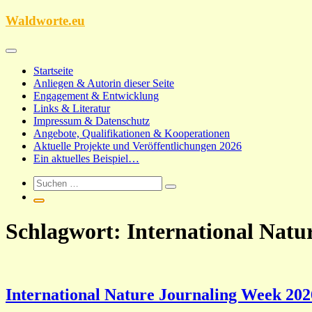
Zum
Waldworte.eu
Inhalt
springen
Startseite
Anliegen & Autorin dieser Seite
Engagement & Entwicklung
Links & Literatur
Impressum & Datenschutz
Angebote, Qualifikationen & Kooperationen
Aktuelle Projekte und Veröffentlichungen 2026
Ein aktuelles Beispiel…
Schlagwort:
International Natu
International Nature Journaling Week 20