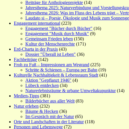
Beiträge für Anthologieprojekte
(14)
Jahresthema 2025: Naturverbindung und Vorstellungskra
Jahresthema 2026: Was im Fluss des Lebens trägt – Vert
Laudato si – Poesie, Ökologie und Musik zum Sonneng
Engagement international
(223)
Engagement "Bücher durch Bücher"
(16)
Engagement "Musik durch Musik"
(9)
Gemeinsam Frieden leben
(150)
Kultur der Menschenrechte
(171)
Erd-Charta in der Praxis
(43)
Dossier "Überall ist Leben"
(36)
Fachbeiträge
(142)
Froh zu Fuß – Impressionen am Wegrand
(225)
Schritte & Schienen – Europa per Bahn
(19)
Kulturelle Nachhaltigkeit & Lebensraum Stadt
(41)
Aktion "Gepflanzt 1946"
(4)
Lübeck entdecken
(34)
Naturerlebnisräume & urbane Umweltakupunktur
(14)
Medien-Tipps
(381)
Bilderbücher aus aller Welt
(83)
Natur erleben
(232)
Bäume & Hecken
(36)
Im Gespräch mit der Natur
(65)
Orte und Landschaften in der Literatur
(118)
Personen und Lebenswege
(72)