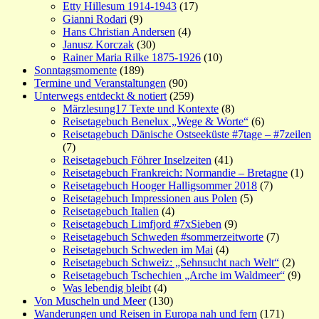
Etty Hillesum 1914-1943
(17)
Gianni Rodari
(9)
Hans Christian Andersen
(4)
Janusz Korczak
(30)
Rainer Maria Rilke 1875-1926
(10)
Sonntagsmomente
(189)
Termine und Veranstaltungen
(90)
Unterwegs entdeckt & notiert
(259)
Märzlesung17 Texte und Kontexte
(8)
Reisetagebuch Benelux „Wege & Worte“
(6)
Reisetagebuch Dänische Ostseeküste #7tage – #7zeilen
(7)
Reisetagebuch Föhrer Inselzeiten
(41)
Reisetagebuch Frankreich: Normandie – Bretagne
(1)
Reisetagebuch Hooger Halligsommer 2018
(7)
Reisetagebuch Impressionen aus Polen
(5)
Reisetagebuch Italien
(4)
Reisetagebuch Limfjord #7xSieben
(9)
Reisetagebuch Schweden #sommerzeitworte
(7)
Reisetagebuch Schweden im Mai
(4)
Reisetagebuch Schweiz: „Sehnsucht nach Welt“
(2)
Reisetagebuch Tschechien „Arche im Waldmeer“
(9)
Was lebendig bleibt
(4)
Von Muscheln und Meer
(130)
Wanderungen und Reisen in Europa nah und fern
(171)