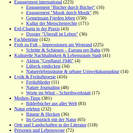
Engagement international
(223)
Engagement "Bücher durch Bücher"
(16)
Engagement "Musik durch Musik"
(9)
Gemeinsam Frieden leben
(150)
Kultur der Menschenrechte
(171)
Erd-Charta in der Praxis
(43)
Dossier "Überall ist Leben"
(36)
Fachbeiträge
(142)
Froh zu Fuß – Impressionen am Wegrand
(225)
Schritte & Schienen – Europa per Bahn
(19)
Kulturelle Nachhaltigkeit & Lebensraum Stadt
(41)
Aktion "Gepflanzt 1946"
(4)
Lübeck entdecken
(34)
Naturerlebnisräume & urbane Umweltakupunktur
(14)
Lyrik & Freiluftpoesie
(416)
Freiluftlieder
(11)
Nature Journaling
(48)
Worte im Wind – Schreibwerkstatt
(17)
Medien-Tipps
(381)
Bilderbücher aus aller Welt
(83)
Natur erleben
(232)
Bäume & Hecken
(36)
Im Gespräch mit der Natur
(65)
Orte und Landschaften in der Literatur
(118)
Personen und Lebenswege
(72)