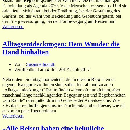
Staats- und Regierungschefs der Welt die Ziele der nachhaltigen
Entwicklung als Agenda 2030. Viele Menschen wissen das. Und sie
orientieren sich daran: bei der Ernährung, bei der Gestaltung des
Gartens, bei der Wahl von Bekleidung und Gebrauchsgütern, bei
der Energieversorgung, bei der Fortbewegung auf Reisen und
Weiterlesen
Alltagsentdeckungen: Dem Wunder die
Hand hinhalten
Von –
Susanne.brandt
Veröffentlicht am
4. Juli 2017
5. Juli 2017
Neben den „Sonntagsmomenten“, die in diesem Blog in einer
eigenen Kategorie zu finden sind, sollen hier ab und zu auch
„Alltagsentdeckungen“ Raum finden – jene oft nur kleinen, aber
manchmal lange nachklingenden Begegnungen und Begebenheiten
„am Rande“ oder mittendrin im Getriebe der Arbeitswoche. Wie
z.B. das unverhoffte gemeinsame Nachdenken über Poesie, wie ich
es vor ein paar Tagen erleben
Weiterlesen
„Alle Reisen haben eine heimliche