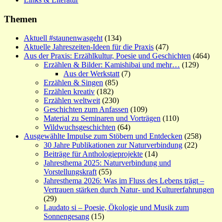
Themen
Aktuell #staunenwasgeht
(134)
Aktuelle Jahreszeiten-Ideen für die Praxis
(47)
Aus der Praxis: Erzählkultur, Poesie und Geschichten
(464)
Erzählen & Bilder: Kamishibai und mehr…
(129)
Aus der Werkstatt
(7)
Erzählen & Singen
(85)
Erzählen kreativ
(182)
Erzählen weltweit
(230)
Geschichten zum Anfassen
(109)
Material zu Seminaren und Vorträgen
(110)
Wildwuchsgeschichten
(64)
Ausgewählte Impulse zum Stöbern und Entdecken
(258)
30 Jahre Publikationen zur Naturverbindung
(22)
Beiträge für Anthologieprojekte
(14)
Jahresthema 2025: Naturverbindung und
Vorstellungskraft
(55)
Jahresthema 2026: Was im Fluss des Lebens trägt –
Vertrauen stärken durch Natur- und Kulturerfahrungen
(29)
Laudato si – Poesie, Ökologie und Musik zum
Sonnengesang
(15)