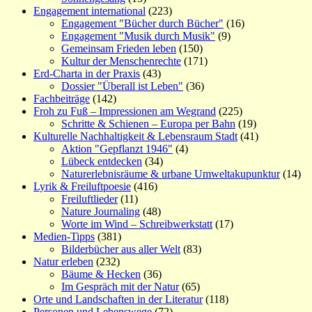
Engagement international
(223)
Engagement "Bücher durch Bücher"
(16)
Engagement "Musik durch Musik"
(9)
Gemeinsam Frieden leben
(150)
Kultur der Menschenrechte
(171)
Erd-Charta in der Praxis
(43)
Dossier "Überall ist Leben"
(36)
Fachbeiträge
(142)
Froh zu Fuß – Impressionen am Wegrand
(225)
Schritte & Schienen – Europa per Bahn
(19)
Kulturelle Nachhaltigkeit & Lebensraum Stadt
(41)
Aktion "Gepflanzt 1946"
(4)
Lübeck entdecken
(34)
Naturerlebnisräume & urbane Umweltakupunktur
(14)
Lyrik & Freiluftpoesie
(416)
Freiluftlieder
(11)
Nature Journaling
(48)
Worte im Wind – Schreibwerkstatt
(17)
Medien-Tipps
(381)
Bilderbücher aus aller Welt
(83)
Natur erleben
(232)
Bäume & Hecken
(36)
Im Gespräch mit der Natur
(65)
Orte und Landschaften in der Literatur
(118)
Personen und Lebenswege
(72)