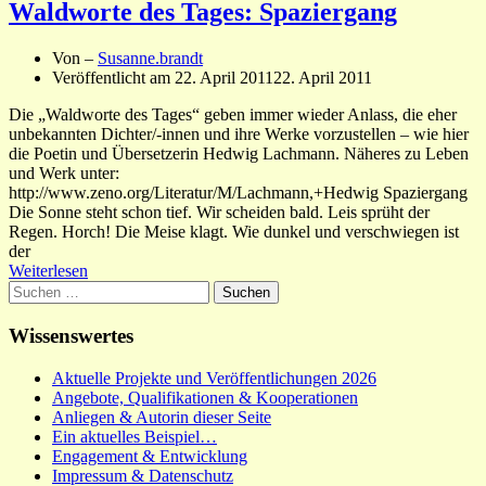
Waldworte des Tages: Spaziergang
Von –
Susanne.brandt
Veröffentlicht am
22. April 2011
22. April 2011
Die „Waldworte des Tages“ geben immer wieder Anlass, die eher
unbekannten Dichter/-innen und ihre Werke vorzustellen – wie hier
die Poetin und Übersetzerin Hedwig Lachmann. Näheres zu Leben
und Werk unter:
http://www.zeno.org/Literatur/M/Lachmann,+Hedwig Spaziergang
Die Sonne steht schon tief. Wir scheiden bald. Leis sprüht der
Regen. Horch! Die Meise klagt. Wie dunkel und verschwiegen ist
der
Weiterlesen
Suchen
nach:
Wissenswertes
Aktuelle Projekte und Veröffentlichungen 2026
Angebote, Qualifikationen & Kooperationen
Anliegen & Autorin dieser Seite
Ein aktuelles Beispiel…
Engagement & Entwicklung
Impressum & Datenschutz