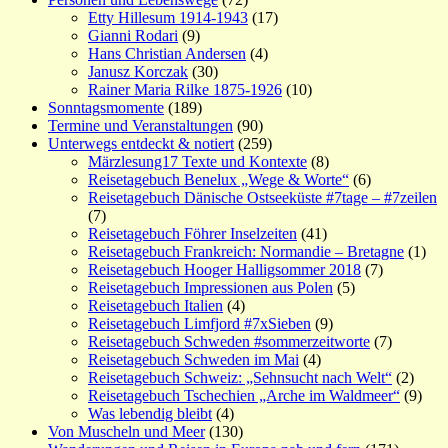
Etty Hillesum 1914-1943
(17)
Gianni Rodari
(9)
Hans Christian Andersen
(4)
Janusz Korczak
(30)
Rainer Maria Rilke 1875-1926
(10)
Sonntagsmomente
(189)
Termine und Veranstaltungen
(90)
Unterwegs entdeckt & notiert
(259)
Märzlesung17 Texte und Kontexte
(8)
Reisetagebuch Benelux „Wege & Worte“
(6)
Reisetagebuch Dänische Ostseeküste #7tage – #7zeilen
(7)
Reisetagebuch Föhrer Inselzeiten
(41)
Reisetagebuch Frankreich: Normandie – Bretagne
(1)
Reisetagebuch Hooger Halligsommer 2018
(7)
Reisetagebuch Impressionen aus Polen
(5)
Reisetagebuch Italien
(4)
Reisetagebuch Limfjord #7xSieben
(9)
Reisetagebuch Schweden #sommerzeitworte
(7)
Reisetagebuch Schweden im Mai
(4)
Reisetagebuch Schweiz: „Sehnsucht nach Welt“
(2)
Reisetagebuch Tschechien „Arche im Waldmeer“
(9)
Was lebendig bleibt
(4)
Von Muscheln und Meer
(130)