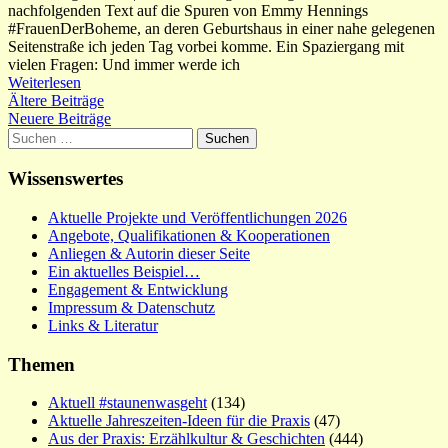
nachfolgenden Text auf die Spuren von Emmy Hennings
#FrauenDerBoheme, an deren Geburtshaus in einer nahe gelegenen
Seitenstraße ich jeden Tag vorbei komme. Ein Spaziergang mit
vielen Fragen: Und immer werde ich
Weiterlesen
Beitragsnavigation
Ältere Beiträge
Neuere Beiträge
Suchen
nach:
Wissenswertes
Aktuelle Projekte und Veröffentlichungen 2026
Angebote, Qualifikationen & Kooperationen
Anliegen & Autorin dieser Seite
Ein aktuelles Beispiel…
Engagement & Entwicklung
Impressum & Datenschutz
Links & Literatur
Themen
Aktuell #staunenwasgeht
(134)
Aktuelle Jahreszeiten-Ideen für die Praxis
(47)
Aus der Praxis: Erzählkultur & Geschichten
(444)