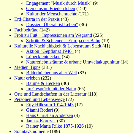
Engagement "Musik durch Musik"
(9)
Gemeinsam Frieden leben
(150)
Kultur der Menschenrechte
(171)
Erd-Charta in der Praxis
(43)
Dossier "Überall ist Leben"
(36)
Fachbeiträge
(142)
Froh zu Fuß – Impressionen am Wegrand
(225)
Schritte & Schienen – Europa per Bahn
(19)
Kulturelle Nachhaltigkeit & Lebensraum Stadt
(41)
Aktion "Gepflanzt 1946"
(4)
Lübeck entdecken
(34)
Naturerlebnisräume & urbane Umweltakupunktur
(14)
Medien-Tipps
(381)
Bilderbücher aus aller Welt
(83)
Natur erleben
(232)
Bäume & Hecken
(36)
Im Gespräch mit der Natur
(65)
Orte und Landschaften in der Literatur
(118)
Personen und Lebenswege
(72)
Etty Hillesum 1914-1943
(17)
Gianni Rodari
(9)
Hans Christian Andersen
(4)
Janusz Korczak
(30)
Rainer Maria Rilke 1875-1926
(10)
Sonntagsmomente
(189)