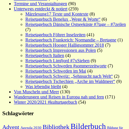
Termine und Veranstaltungen
(90)
Unterwegs entdeckt & notiert
(259)
Märzlesung17 Texte und Kontexte
(8)
Reisetagebuch Benelux „Wege & Worte“
(6)
Reisetagebuch Dänische Ostseeküste #7tage – #7zeilen
(7)
Reisetagebuch Föhrer Inselzeiten
(41)
Reisetagebuch Frankreich: Normandie – Bretagne
(1)
Reisetagebuch Hooger Halligsommer 2018
(7)
Reisetagebuch Impressionen aus Polen
(5)
Reisetagebuch Italien
(4)
Reisetagebuch Limfjord #7xSieben
(9)
Reisetagebuch Schweden #sommerzeitworte
(7)
Reisetagebuch Schweden im Mai
(4)
Reisetagebuch Schweiz: „Sehnsucht nach Welt“
(2)
Reisetagebuch Tschechien „Arche im Waldmeer“
(9)
Was lebendig bleibt
(4)
Von Muscheln und Meer
(130)
Wanderungen und Reisen in Europa nah und fern
(171)
Winter 2020/2021 #kulturtagebuch
(54)
Schlagwörter
Bilderbuch
Bibliothek
Advent
Agenda 2030
Bildung für