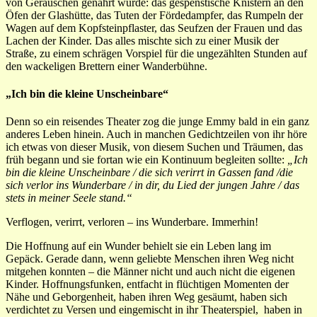
von Geräuschen genährt wurde: das gespenstische Knistern an den
Öfen der Glashütte, das Tuten der Fördedampfer, das Rumpeln der
Wagen auf dem Kopfsteinpflaster, das Seufzen der Frauen und das
Lachen der Kinder. Das alles mischte sich zu einer Musik der
Straße, zu einem schrägen Vorspiel für die ungezählten Stunden auf
den wackeligen Brettern einer Wanderbühne.
„Ich bin die kleine Unscheinbare“
Denn so ein reisendes Theater zog die junge Emmy bald in ein ganz
anderes Leben hinein. Auch in manchen Gedichtzeilen von ihr höre
ich etwas von dieser Musik, von diesem Suchen und Träumen, das
früh begann und sie fortan wie ein Kontinuum begleiten sollte:
„Ich
bin die kleine Unscheinbare / die sich verirrt in Gassen fand /die
sich verlor ins Wunderbare / in dir, du Lied der jungen Jahre / das
stets in meiner Seele stand.“
Verflogen, verirrt, verloren – ins Wunderbare. Immerhin!
Die Hoffnung auf ein Wunder behielt sie ein Leben lang im
Gepäck. Gerade dann, wenn geliebte Menschen ihren Weg nicht
mitgehen konnten – die Männer nicht und auch nicht die eigenen
Kinder. Hoffnungsfunken, entfacht in flüchtigen Momenten der
Nähe und Geborgenheit, haben ihren Weg gesäumt, haben sich
verdichtet zu Versen und eingemischt in ihr Theaterspiel, haben in