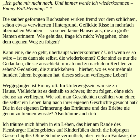
„Ich gehe mir nicht nach. Und immer werde ich wiederkommen –
Emmy Ball-Hennings“.*
Die sauber geformten Buchstaben wirken fremd vor dem schlichten,
schon etwas verwitterten Hintergrund. Geflickte Risse in mehrfach
übermalten Wänden – so sehen keine Häuser aus, die an große
Namen erinnern. Wie geht das, frage ich mich: Weggehen, ohne
dem eigenen Weg zu folgen?
Kann eine, die so geht, überhaupt wiederkommen? Und wenn es so
wäre – ist es dann sie selbst, die wiederkommt? Oder sind es nur die
Gedanken, die sie ausschickt, um ab und zu nach dem Rechten zu
sehen? Gedanken, die zurückkehren – hierher, wo es vor mehr als
hundert Jahren begonnen hat, dieses seltsam verflogene Leben?
Weggegangen ist Emmy oft. Im Unterwegssein war sie zu
Hause. Vielleicht ist es deshalb so schwer, ihr zu folgen, ohne sich
ebenso zu verfliegen. Wie soll man Geschichten erzählen von einer,
die selbst ein Leben lang nach ihrer eigenen Geschichte gesucht hat?
Die in der eigenen Erinnerung das Erträumte und das Erlebte nie
genau zu trennen wusste? Also träume auch ich…
Ich träume mich hinein in ein Leben, das hier am Rande des
Flensburger Hafengebietes auf Kinderfüßen durch die holprigen
Gassen hüpfte. Ohne Schuhe vermutlich, aber reich an Fantasie, die