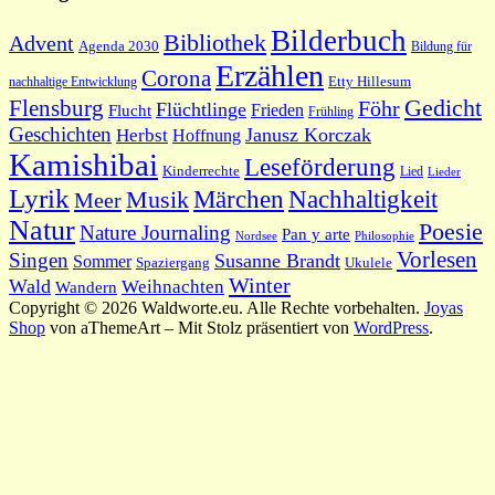
Bilderbuch
Bibliothek
Advent
Agenda 2030
Bildung für
Erzählen
Corona
nachhaltige Entwicklung
Etty Hillesum
Gedicht
Flensburg
Föhr
Flüchtlinge
Frieden
Flucht
Frühling
Geschichten
Janusz Korczak
Herbst
Hoffnung
Kamishibai
Leseförderung
Kinderrechte
Lied
Lieder
Lyrik
Nachhaltigkeit
Märchen
Musik
Meer
Natur
Poesie
Nature Journaling
Pan y arte
Philosophie
Nordsee
Vorlesen
Singen
Susanne Brandt
Sommer
Spaziergang
Ukulele
Winter
Wald
Weihnachten
Wandern
Copyright © 2026 Waldworte.eu. Alle Rechte vorbehalten.
Joyas
Shop
von aThemeArt – Mit Stolz präsentiert von
WordPress
.