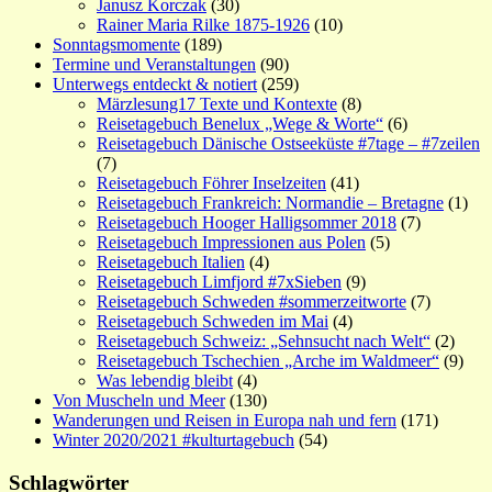
Janusz Korczak
(30)
Rainer Maria Rilke 1875-1926
(10)
Sonntagsmomente
(189)
Termine und Veranstaltungen
(90)
Unterwegs entdeckt & notiert
(259)
Märzlesung17 Texte und Kontexte
(8)
Reisetagebuch Benelux „Wege & Worte“
(6)
Reisetagebuch Dänische Ostseeküste #7tage – #7zeilen
(7)
Reisetagebuch Föhrer Inselzeiten
(41)
Reisetagebuch Frankreich: Normandie – Bretagne
(1)
Reisetagebuch Hooger Halligsommer 2018
(7)
Reisetagebuch Impressionen aus Polen
(5)
Reisetagebuch Italien
(4)
Reisetagebuch Limfjord #7xSieben
(9)
Reisetagebuch Schweden #sommerzeitworte
(7)
Reisetagebuch Schweden im Mai
(4)
Reisetagebuch Schweiz: „Sehnsucht nach Welt“
(2)
Reisetagebuch Tschechien „Arche im Waldmeer“
(9)
Was lebendig bleibt
(4)
Von Muscheln und Meer
(130)
Wanderungen und Reisen in Europa nah und fern
(171)
Winter 2020/2021 #kulturtagebuch
(54)
Schlagwörter