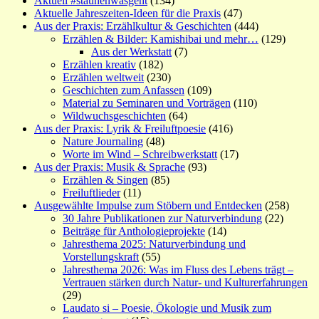
Aktuell #staunenwasgeht
(134)
Aktuelle Jahreszeiten-Ideen für die Praxis
(47)
Aus der Praxis: Erzählkultur & Geschichten
(444)
Erzählen & Bilder: Kamishibai und mehr…
(129)
Aus der Werkstatt
(7)
Erzählen kreativ
(182)
Erzählen weltweit
(230)
Geschichten zum Anfassen
(109)
Material zu Seminaren und Vorträgen
(110)
Wildwuchsgeschichten
(64)
Aus der Praxis: Lyrik & Freiluftpoesie
(416)
Nature Journaling
(48)
Worte im Wind – Schreibwerkstatt
(17)
Aus der Praxis: Musik & Sprache
(93)
Erzählen & Singen
(85)
Freiluftlieder
(11)
Ausgewählte Impulse zum Stöbern und Entdecken
(258)
30 Jahre Publikationen zur Naturverbindung
(22)
Beiträge für Anthologieprojekte
(14)
Jahresthema 2025: Naturverbindung und
Vorstellungskraft
(55)
Jahresthema 2026: Was im Fluss des Lebens trägt –
Vertrauen stärken durch Natur- und Kulturerfahrungen
(29)
Laudato si – Poesie, Ökologie und Musik zum