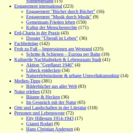
Sonnengesang
(15)
Engagement international
(223)
Engagement "Bücher durch Bücher"
(16)
Engagement "Musik durch Musik"
(9)
Gemeinsam Frieden leben
(150)
Kultur der Menschenrechte
(171)
Erd-Charta in der Praxis
(43)
Dossier "Überall ist Leben"
(36)
Fachbeiträge
(142)
Froh zu Fuß – Impressionen am Wegrand
(225)
Schritte & Schienen – Europa per Bahn
(19)
Kulturelle Nachhaltigkeit & Lebensraum Stadt
(41)
Aktion "Gepflanzt 1946"
(4)
Lübeck entdecken
(34)
Naturerlebnisräume & urbane Umweltakupunktur
(14)
Medien-Tipps
(381)
Bilderbücher aus aller Welt
(83)
Natur erleben
(232)
Bäume & Hecken
(36)
Im Gespräch mit der Natur
(65)
Orte und Landschaften in der Literatur
(118)
Personen und Lebenswege
(72)
Etty Hillesum 1914-1943
(17)
Gianni Rodari
(9)
Hans Christian Andersen
(4)