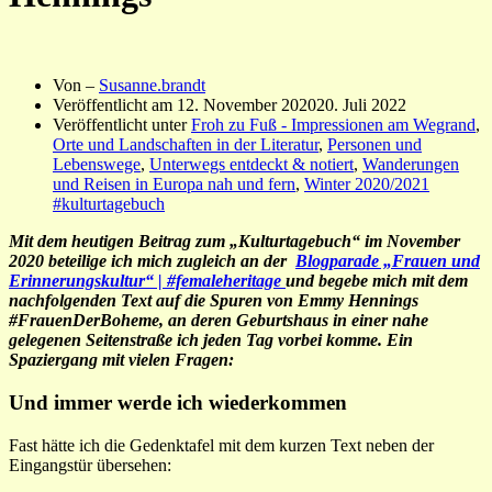
Von –
Susanne.brandt
Veröffentlicht am
12. November 2020
20. Juli 2022
Veröffentlicht unter
Froh zu Fuß - Impressionen am Wegrand
,
Orte und Landschaften in der Literatur
,
Personen und
Lebenswege
,
Unterwegs entdeckt & notiert
,
Wanderungen
und Reisen in Europa nah und fern
,
Winter 2020/2021
#kulturtagebuch
Mit dem heutigen Beitrag zum „Kulturtagebuch“ im November
2020 beteilige ich mich zugleich an der
Blogparade „Frauen und
Erinnerungskultur“ | #femaleheritage
und begebe mich mit dem
nachfolgenden Text auf die Spuren von Emmy Hennings
#FrauenDerBoheme, an deren Geburtshaus in einer nahe
gelegenen Seitenstraße ich jeden Tag vorbei komme. Ein
Spaziergang mit vielen Fragen:
Und immer werde ich wiederkommen
Fast hätte ich die Gedenktafel mit dem kurzen Text neben der
Eingangstür übersehen: