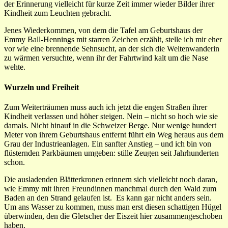
der Erinnerung vielleicht für kurze Zeit immer wieder Bilder ihrer
Kindheit zum Leuchten gebracht.
Jenes Wiederkommen, von dem die Tafel am Geburtshaus der
Emmy Ball-Hennings mit starren Zeichen erzählt, stelle ich mir eher
vor wie eine brennende Sehnsucht, an der sich die Weltenwanderin
zu wärmen versuchte, wenn ihr der Fahrtwind kalt um die Nase
wehte.
Wurzeln und Freiheit
Zum Weiterträumen muss auch ich jetzt die engen Straßen ihrer
Kindheit verlassen und höher steigen. Nein – nicht so hoch wie sie
damals. Nicht hinauf in die Schweizer Berge. Nur wenige hundert
Meter von ihrem Geburtshaus entfernt führt ein Weg heraus aus dem
Grau der Industrieanlagen. Ein sanfter Anstieg – und ich bin von
flüsternden Parkbäumen umgeben: stille Zeugen seit Jahrhunderten
schon.
Die ausladenden Blätterkronen erinnern sich vielleicht noch daran,
wie Emmy mit ihren Freundinnen manchmal durch den Wald zum
Baden an den Strand gelaufen ist. Es kann gar nicht anders sein.
Um ans Wasser zu kommen, muss man erst diesen schattigen Hügel
überwinden, den die Gletscher der Eiszeit hier zusammengeschoben
haben.