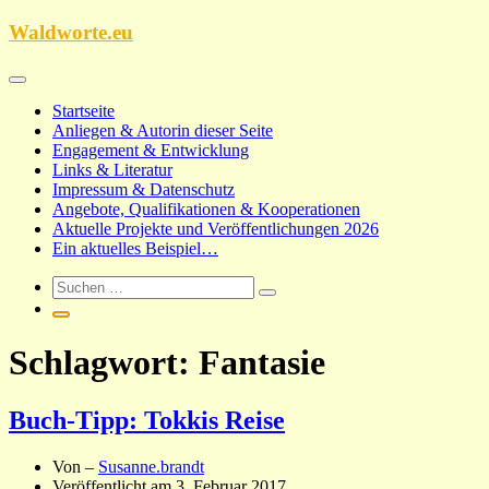
Zum
Waldworte.eu
Inhalt
springen
Startseite
Anliegen & Autorin dieser Seite
Engagement & Entwicklung
Links & Literatur
Impressum & Datenschutz
Angebote, Qualifikationen & Kooperationen
Aktuelle Projekte und Veröffentlichungen 2026
Ein aktuelles Beispiel…
Schlagwort:
Fantasie
Buch-Tipp: Tokkis Reise
Von –
Susanne.brandt
Veröffentlicht am
3. Februar 2017