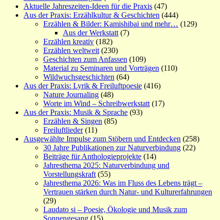
Aktuelle Jahreszeiten-Ideen für die Praxis
(47)
Aus der Praxis: Erzählkultur & Geschichten
(444)
Erzählen & Bilder: Kamishibai und mehr…
(129)
Aus der Werkstatt
(7)
Erzählen kreativ
(182)
Erzählen weltweit
(230)
Geschichten zum Anfassen
(109)
Material zu Seminaren und Vorträgen
(110)
Wildwuchsgeschichten
(64)
Aus der Praxis: Lyrik & Freiluftpoesie
(416)
Nature Journaling
(48)
Worte im Wind – Schreibwerkstatt
(17)
Aus der Praxis: Musik & Sprache
(93)
Erzählen & Singen
(85)
Freiluftlieder
(11)
Ausgewählte Impulse zum Stöbern und Entdecken
(258)
30 Jahre Publikationen zur Naturverbindung
(22)
Beiträge für Anthologieprojekte
(14)
Jahresthema 2025: Naturverbindung und
Vorstellungskraft
(55)
Jahresthema 2026: Was im Fluss des Lebens trägt –
Vertrauen stärken durch Natur- und Kulturerfahrungen
(29)
Laudato si – Poesie, Ökologie und Musik zum
Sonnengesang
(15)