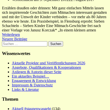
Erzählen draußen oder drinnen: Mit ganz einfachen Mitteln lassen
sich inspirierende Geschichten zum Mitmachen interessant gestalten
und mit der Umwelt der Kinder verbinden – vor mehr als 80 Jahren
ebenso wie heute. Ein Praxisbeispiel, in Flensburg erprobt: Sieben
Schachteln – Sieben Kinder Eine Mitmach-Geschichte frei nach
einer Vorlage von Janusz Korczak* „In einem kleinen armen
Weiterlesen
Beitragsnavigation
Neuere Beiträge
Suchen
nach:
Wissenswertes
Aktuelle Projekte und Veröffentlichungen 2026
Angebote, Qualifikationen & Kooperationen
Anliegen & Autorin dieser Seite
Ein aktuelles Beispiel…
Engagement & Entwicklung
Impressum & Datenschutz
Links & Literatur
Themen
Aktuell #staunenwasgeht
(134)