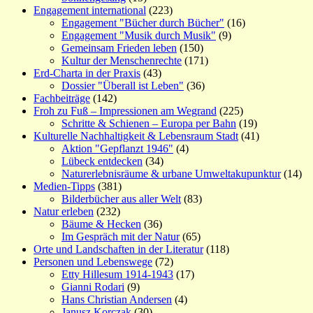
Engagement international
(223)
Engagement "Bücher durch Bücher"
(16)
Engagement "Musik durch Musik"
(9)
Gemeinsam Frieden leben
(150)
Kultur der Menschenrechte
(171)
Erd-Charta in der Praxis
(43)
Dossier "Überall ist Leben"
(36)
Fachbeiträge
(142)
Froh zu Fuß – Impressionen am Wegrand
(225)
Schritte & Schienen – Europa per Bahn
(19)
Kulturelle Nachhaltigkeit & Lebensraum Stadt
(41)
Aktion "Gepflanzt 1946"
(4)
Lübeck entdecken
(34)
Naturerlebnisräume & urbane Umweltakupunktur
(14)
Medien-Tipps
(381)
Bilderbücher aus aller Welt
(83)
Natur erleben
(232)
Bäume & Hecken
(36)
Im Gespräch mit der Natur
(65)
Orte und Landschaften in der Literatur
(118)
Personen und Lebenswege
(72)
Etty Hillesum 1914-1943
(17)
Gianni Rodari
(9)
Hans Christian Andersen
(4)
Janusz Korczak
(30)