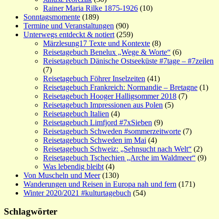
Rainer Maria Rilke 1875-1926
(10)
Sonntagsmomente
(189)
Termine und Veranstaltungen
(90)
Unterwegs entdeckt & notiert
(259)
Märzlesung17 Texte und Kontexte
(8)
Reisetagebuch Benelux „Wege & Worte“
(6)
Reisetagebuch Dänische Ostseeküste #7tage – #7zeilen
(7)
Reisetagebuch Föhrer Inselzeiten
(41)
Reisetagebuch Frankreich: Normandie – Bretagne
(1)
Reisetagebuch Hooger Halligsommer 2018
(7)
Reisetagebuch Impressionen aus Polen
(5)
Reisetagebuch Italien
(4)
Reisetagebuch Limfjord #7xSieben
(9)
Reisetagebuch Schweden #sommerzeitworte
(7)
Reisetagebuch Schweden im Mai
(4)
Reisetagebuch Schweiz: „Sehnsucht nach Welt“
(2)
Reisetagebuch Tschechien „Arche im Waldmeer“
(9)
Was lebendig bleibt
(4)
Von Muscheln und Meer
(130)
Wanderungen und Reisen in Europa nah und fern
(171)
Winter 2020/2021 #kulturtagebuch
(54)
Schlagwörter