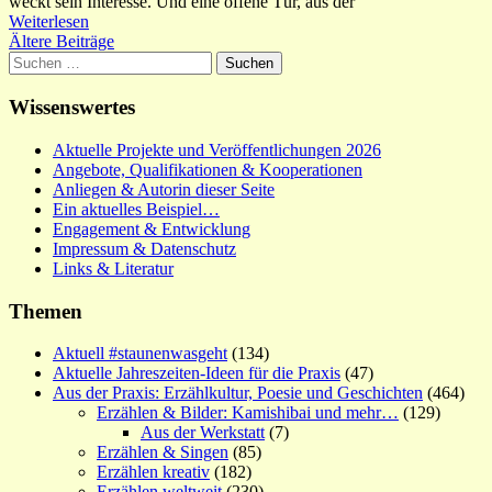
weckt sein Interesse. Und eine offene Tür, aus der
Weiterlesen
Beitragsnavigation
Ältere Beiträge
Suchen
nach:
Wissenswertes
Aktuelle Projekte und Veröffentlichungen 2026
Angebote, Qualifikationen & Kooperationen
Anliegen & Autorin dieser Seite
Ein aktuelles Beispiel…
Engagement & Entwicklung
Impressum & Datenschutz
Links & Literatur
Themen
Aktuell #staunenwasgeht
(134)
Aktuelle Jahreszeiten-Ideen für die Praxis
(47)
Aus der Praxis: Erzählkultur, Poesie und Geschichten
(464)
Erzählen & Bilder: Kamishibai und mehr…
(129)
Aus der Werkstatt
(7)
Erzählen & Singen
(85)
Erzählen kreativ
(182)
Erzählen weltweit
(230)