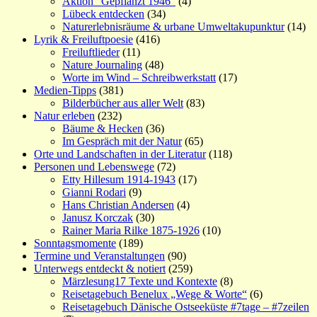
Aktion "Gepflanzt 1946"
(4)
Lübeck entdecken
(34)
Naturerlebnisräume & urbane Umweltakupunktur
(14)
Lyrik & Freiluftpoesie
(416)
Freiluftlieder
(11)
Nature Journaling
(48)
Worte im Wind – Schreibwerkstatt
(17)
Medien-Tipps
(381)
Bilderbücher aus aller Welt
(83)
Natur erleben
(232)
Bäume & Hecken
(36)
Im Gespräch mit der Natur
(65)
Orte und Landschaften in der Literatur
(118)
Personen und Lebenswege
(72)
Etty Hillesum 1914-1943
(17)
Gianni Rodari
(9)
Hans Christian Andersen
(4)
Janusz Korczak
(30)
Rainer Maria Rilke 1875-1926
(10)
Sonntagsmomente
(189)
Termine und Veranstaltungen
(90)
Unterwegs entdeckt & notiert
(259)
Märzlesung17 Texte und Kontexte
(8)
Reisetagebuch Benelux „Wege & Worte“
(6)
Reisetagebuch Dänische Ostseeküste #7tage – #7zeilen