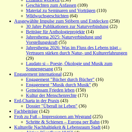
Geschichten zum Anfassen
(109)
Material zu Seminaren und Vorträgen
(110)
Wildwuchsgeschichten
(64)
Ausgewählte Impulse zum Stöbern und Entdecken
(258)
30 Jahre Publikationen zur Naturverbindung
(22)
Beiträge für Anthologieprojekte
(14)
Jahresthema 2025: Naturverbindung und
Vorstellungskraft
(55)
Jahresthema 2026: Was im Fluss des Lebens trägt –
Vertrauen stärken durch Natur- und Kulturerfahrungen
(29)
Laudato si – Poesie, Ökologie und Musik zum
Sonnengesang
(15)
Engagement international
(223)
Engagement "Bücher durch Bücher"
(16)
Engagement "Musik durch Musik"
(9)
Gemeinsam Frieden leben
(150)
Kultur der Menschenrechte
(171)
Erd-Charta in der Praxis
(43)
Dossier "Überall ist Leben"
(36)
Fachbeiträge
(142)
Froh zu Fuß – Impressionen am Wegrand
(225)
Schritte & Schienen – Europa per Bahn
(19)
Kulturelle Nachhaltigkeit & Lebensraum Stadt
(41)