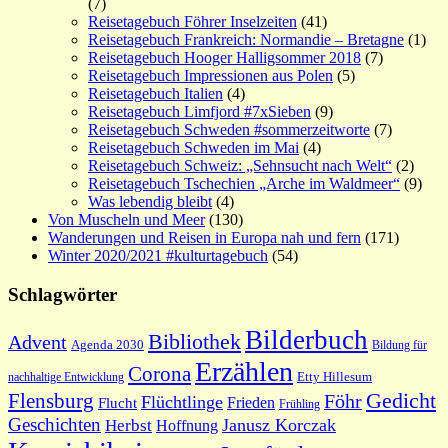
(7)
Reisetagebuch Föhrer Inselzeiten
(41)
Reisetagebuch Frankreich: Normandie – Bretagne
(1)
Reisetagebuch Hooger Halligsommer 2018
(7)
Reisetagebuch Impressionen aus Polen
(5)
Reisetagebuch Italien
(4)
Reisetagebuch Limfjord #7xSieben
(9)
Reisetagebuch Schweden #sommerzeitworte
(7)
Reisetagebuch Schweden im Mai
(4)
Reisetagebuch Schweiz: „Sehnsucht nach Welt“
(2)
Reisetagebuch Tschechien „Arche im Waldmeer“
(9)
Was lebendig bleibt
(4)
Von Muscheln und Meer
(130)
Wanderungen und Reisen in Europa nah und fern
(171)
Winter 2020/2021 #kulturtagebuch
(54)
Schlagwörter
Bilderbuch
Bibliothek
Advent
Agenda 2030
Bildung für
Erzählen
Corona
nachhaltige Entwicklung
Etty Hillesum
Gedicht
Flensburg
Föhr
Flüchtlinge
Frieden
Flucht
Frühling
Geschichten
Janusz Korczak
Herbst
Hoffnung