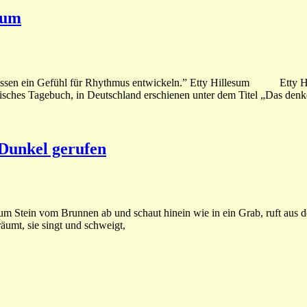
sum
müssen ein Gefühl für Rhythmus entwickeln.” Etty Hillesum Etty Hil
ophisches Tagebuch, in Deutschland erschienen unter dem Titel „Das den
 Dunkel gerufen
um Stein vom Brunnen ab und schaut hinein wie in ein Grab, ruft aus dem
räumt, sie singt und schweigt,