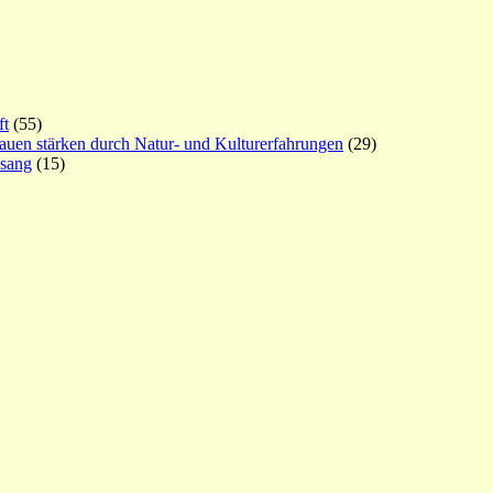
ft
(55)
rauen stärken durch Natur- und Kulturerfahrungen
(29)
esang
(15)