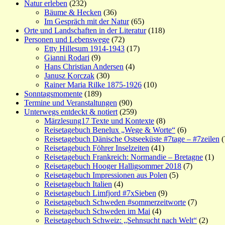
Natur erleben
(232)
Bäume & Hecken
(36)
Im Gespräch mit der Natur
(65)
Orte und Landschaften in der Literatur
(118)
Personen und Lebenswege
(72)
Etty Hillesum 1914-1943
(17)
Gianni Rodari
(9)
Hans Christian Andersen
(4)
Janusz Korczak
(30)
Rainer Maria Rilke 1875-1926
(10)
Sonntagsmomente
(189)
Termine und Veranstaltungen
(90)
Unterwegs entdeckt & notiert
(259)
Märzlesung17 Texte und Kontexte
(8)
Reisetagebuch Benelux „Wege & Worte“
(6)
Reisetagebuch Dänische Ostseeküste #7tage – #7zeilen
(
Reisetagebuch Föhrer Inselzeiten
(41)
Reisetagebuch Frankreich: Normandie – Bretagne
(1)
Reisetagebuch Hooger Halligsommer 2018
(7)
Reisetagebuch Impressionen aus Polen
(5)
Reisetagebuch Italien
(4)
Reisetagebuch Limfjord #7xSieben
(9)
Reisetagebuch Schweden #sommerzeitworte
(7)
Reisetagebuch Schweden im Mai
(4)
Reisetagebuch Schweiz: „Sehnsucht nach Welt“
(2)