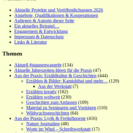
Aktuelle Projekte und Veröffentlichungen 2026
Angebote, Qualifikationen & Kooperationen
Anliegen & Autorin dieser Seite
Ein aktuelles Beispiel…
Engagement & Entwicklung
Impressum & Datenschutz
Links & Literatur
Themen
Aktuell #staunenwasgeht
(134)
Aktuelle Jahreszeiten-Ideen für die Praxis
(47)
Aus der Praxis: Erzählkultur & Geschichten
(444)
Erzählen & Bilder: Kamishibai und mehr…
(129)
Aus der Werkstatt
(7)
Erzählen kreativ
(182)
Erzählen weltweit
(230)
Geschichten zum Anfassen
(109)
Material zu Seminaren und Vorträgen
(110)
Wildwuchsgeschichten
(64)
Aus der Praxis: Lyrik & Freiluftpoesie
(416)
Nature Journaling
(48)
Worte im Wind – Schreibwerkstatt
(17)