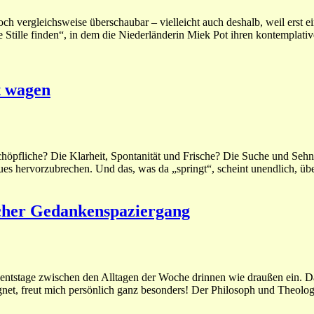
h vergleichsweise überschaubar – vielleicht auch deshalb, weil erst e
e Stille finden“, in dem die Niederländerin Miek Pot ihren kontemplati
t wagen
chöpfliche? Die Klarheit, Spontanität und Frische? Die Suche und Seh
ues hervorzubrechen. Und das, was da „springt“, scheint unendlich, üb
scher Gedankenspaziergang
entstage zwischen den Alltagen der Woche drinnen wie draußen ein. Da
egnet, freut mich persönlich ganz besonders! Der Philosoph und Theol