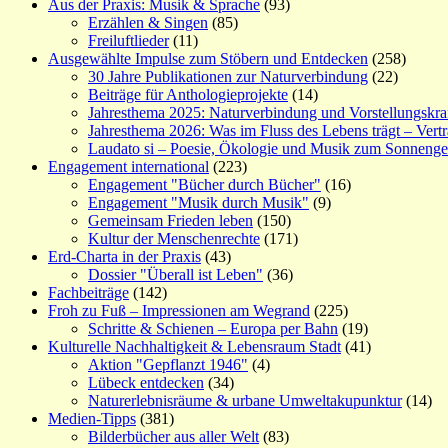
Aus der Praxis: Musik & Sprache
(93)
Erzählen & Singen
(85)
Freiluftlieder
(11)
Ausgewählte Impulse zum Stöbern und Entdecken
(258)
30 Jahre Publikationen zur Naturverbindung
(22)
Beiträge für Anthologieprojekte
(14)
Jahresthema 2025: Naturverbindung und Vorstellungskra
Jahresthema 2026: Was im Fluss des Lebens trägt – Vert
Laudato si – Poesie, Ökologie und Musik zum Sonneng
Engagement international
(223)
Engagement "Bücher durch Bücher"
(16)
Engagement "Musik durch Musik"
(9)
Gemeinsam Frieden leben
(150)
Kultur der Menschenrechte
(171)
Erd-Charta in der Praxis
(43)
Dossier "Überall ist Leben"
(36)
Fachbeiträge
(142)
Froh zu Fuß – Impressionen am Wegrand
(225)
Schritte & Schienen – Europa per Bahn
(19)
Kulturelle Nachhaltigkeit & Lebensraum Stadt
(41)
Aktion "Gepflanzt 1946"
(4)
Lübeck entdecken
(34)
Naturerlebnisräume & urbane Umweltakupunktur
(14)
Medien-Tipps
(381)
Bilderbücher aus aller Welt
(83)