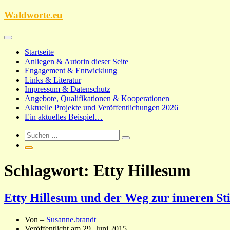
Zum
Waldworte.eu
Inhalt
springen
Startseite
Anliegen & Autorin dieser Seite
Engagement & Entwicklung
Links & Literatur
Impressum & Datenschutz
Angebote, Qualifikationen & Kooperationen
Aktuelle Projekte und Veröffentlichungen 2026
Ein aktuelles Beispiel…
Schlagwort:
Etty Hillesum
Etty Hillesum und der Weg zur inneren Sti
Von –
Susanne.brandt
Veröffentlicht am
29. Juni 2015