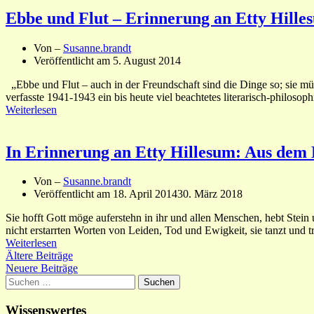
Ebbe und Flut – Erinnerung an Etty Hille
Von –
Susanne.brandt
Veröffentlicht am
5. August 2014
„Ebbe und Flut – auch in der Freundschaft sind die Dinge so; sie 
verfasste 1941-1943 ein bis heute viel beachtetes literarisch-philos
Weiterlesen
In Erinnerung an Etty Hillesum: Aus dem
Von –
Susanne.brandt
Veröffentlicht am
18. April 2014
30. März 2018
Sie hofft Gott möge auferstehn in ihr und allen Menschen, hebt Stein 
nicht erstarrten Worten von Leiden, Tod und Ewigkeit, sie tanzt und t
Weiterlesen
Beitragsnavigation
Ältere Beiträge
Neuere Beiträge
Suchen
nach:
Wissenswertes