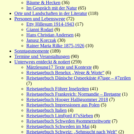
Bäume & Hecken
(36)
Im Gespräch mit der Natur
(65)
Orte und Landschaften in der Literatur
(118)
Personen und Lebenswege
(72)
Etty Hillesum 1914-1943
(17)
Gianni Rodari
(9)
Hans Christian Andersen
(4)
Janusz Korczak
(30)
Rainer Maria Rilke 1875-1926
(10)
Sonntagsmomente
(189)
Termine und Veranstaltungen
(90)
Unterwegs entdeckt & notiert
(259)
Märzlesung17 Texte und Kontexte
(8)
Reisetagebuch Benelux „Wege & Worte“
(6)
Reisetagebuch Dänische Ostseeküste #7tage – #7zeilen
(7)
Reisetagebuch Föhrer Inselzeiten
(41)
Reisetagebuch Frankreich: Normandie – Bretagne
(1)
Reisetagebuch Hooger Halligsommer 2018
(7)
Reisetagebuch Impressionen aus Polen
(5)
Reisetagebuch Italien
(4)
Reisetagebuch Limfjord #7xSieben
(9)
Reisetagebuch Schweden #sommerzeitworte
(7)
Reisetagebuch Schweden im Mai
(4)
Reisetagebuch Schweiz: „Sehnsucht nach Welt“
(2)