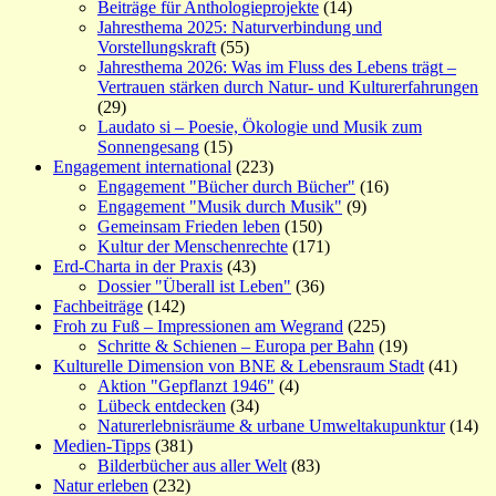
Beiträge für Anthologieprojekte
(14)
Jahresthema 2025: Naturverbindung und
Vorstellungskraft
(55)
Jahresthema 2026: Was im Fluss des Lebens trägt –
Vertrauen stärken durch Natur- und Kulturerfahrungen
(29)
Laudato si – Poesie, Ökologie und Musik zum
Sonnengesang
(15)
Engagement international
(223)
Engagement "Bücher durch Bücher"
(16)
Engagement "Musik durch Musik"
(9)
Gemeinsam Frieden leben
(150)
Kultur der Menschenrechte
(171)
Erd-Charta in der Praxis
(43)
Dossier "Überall ist Leben"
(36)
Fachbeiträge
(142)
Froh zu Fuß – Impressionen am Wegrand
(225)
Schritte & Schienen – Europa per Bahn
(19)
Kulturelle Dimension von BNE & Lebensraum Stadt
(41)
Aktion "Gepflanzt 1946"
(4)
Lübeck entdecken
(34)
Naturerlebnisräume & urbane Umweltakupunktur
(14)
Medien-Tipps
(381)
Bilderbücher aus aller Welt
(83)
Natur erleben
(232)