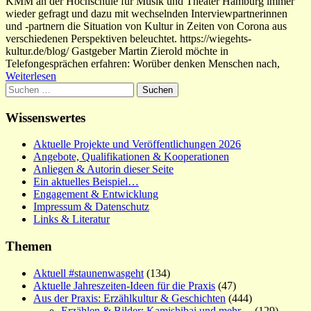
KMM an der Hochschule für Musik und Theater Hamburg immer
wieder gefragt und dazu mit wechselnden Interviewpartnerinnen
und -partnern die Situation von Kultur in Zeiten von Corona aus
verschiedenen Perspektiven beleuchtet. https://wiegehts-
kultur.de/blog/ Gastgeber Martin Zierold möchte in
Telefongesprächen erfahren: Worüber denken Menschen nach,
Weiterlesen
Suchen
nach:
Wissenswertes
Aktuelle Projekte und Veröffentlichungen 2026
Angebote, Qualifikationen & Kooperationen
Anliegen & Autorin dieser Seite
Ein aktuelles Beispiel…
Engagement & Entwicklung
Impressum & Datenschutz
Links & Literatur
Themen
Aktuell #staunenwasgeht
(134)
Aktuelle Jahreszeiten-Ideen für die Praxis
(47)
Aus der Praxis: Erzählkultur & Geschichten
(444)
Erzählen & Bilder: Kamishibai und mehr…
(129)