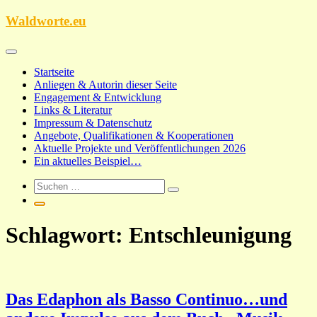
Zum
Waldworte.eu
Inhalt
springen
Startseite
Anliegen & Autorin dieser Seite
Engagement & Entwicklung
Links & Literatur
Impressum & Datenschutz
Angebote, Qualifikationen & Kooperationen
Aktuelle Projekte und Veröffentlichungen 2026
Ein aktuelles Beispiel…
Schlagwort:
Entschleunigung
Das Edaphon als Basso Continuo…und