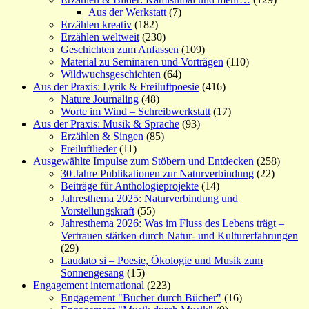
Aus der Werkstatt
(7)
Erzählen kreativ
(182)
Erzählen weltweit
(230)
Geschichten zum Anfassen
(109)
Material zu Seminaren und Vorträgen
(110)
Wildwuchsgeschichten
(64)
Aus der Praxis: Lyrik & Freiluftpoesie
(416)
Nature Journaling
(48)
Worte im Wind – Schreibwerkstatt
(17)
Aus der Praxis: Musik & Sprache
(93)
Erzählen & Singen
(85)
Freiluftlieder
(11)
Ausgewählte Impulse zum Stöbern und Entdecken
(258)
30 Jahre Publikationen zur Naturverbindung
(22)
Beiträge für Anthologieprojekte
(14)
Jahresthema 2025: Naturverbindung und
Vorstellungskraft
(55)
Jahresthema 2026: Was im Fluss des Lebens trägt –
Vertrauen stärken durch Natur- und Kulturerfahrungen
(29)
Laudato si – Poesie, Ökologie und Musik zum
Sonnengesang
(15)
Engagement international
(223)
Engagement "Bücher durch Bücher"
(16)