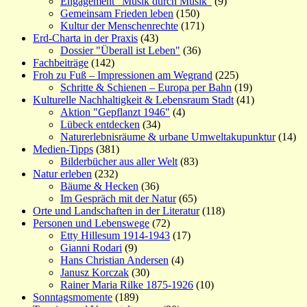
Engagement "Musik durch Musik"
(9)
Gemeinsam Frieden leben
(150)
Kultur der Menschenrechte
(171)
Erd-Charta in der Praxis
(43)
Dossier "Überall ist Leben"
(36)
Fachbeiträge
(142)
Froh zu Fuß – Impressionen am Wegrand
(225)
Schritte & Schienen – Europa per Bahn
(19)
Kulturelle Nachhaltigkeit & Lebensraum Stadt
(41)
Aktion "Gepflanzt 1946"
(4)
Lübeck entdecken
(34)
Naturerlebnisräume & urbane Umweltakupunktur
(14)
Medien-Tipps
(381)
Bilderbücher aus aller Welt
(83)
Natur erleben
(232)
Bäume & Hecken
(36)
Im Gespräch mit der Natur
(65)
Orte und Landschaften in der Literatur
(118)
Personen und Lebenswege
(72)
Etty Hillesum 1914-1943
(17)
Gianni Rodari
(9)
Hans Christian Andersen
(4)
Janusz Korczak
(30)
Rainer Maria Rilke 1875-1926
(10)
Sonntagsmomente
(189)