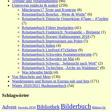
Termine und Veranstaltungen
(90)
Unterwegs entdeckt & notiert
(259)
Märzlesung17 Texte und Kontexte
(8)
Reisetagebuch Benelux „Wege & Worte“
(6)
Reisetagebuch Dänische Ostseeküste #7tage – #7zeilen
(7)
Reisetagebuch Föhrer Inselzeiten
(41)
Reisetagebuch Frankreich: Normandie – Bretagne
(1)
Reisetagebuch Hooger Halligsommer 2018
(7)
Reisetagebuch Impressionen aus Polen
(5)
Reisetagebuch Italien
(4)
Reisetagebuch Limfjord #7xSieben
(9)
Reisetagebuch Schweden #sommerzeitworte
(7)
Reisetagebuch Schweden im Mai
(4)
Reisetagebuch Schweiz: „Sehnsucht nach Welt“
(2)
Reisetagebuch Tschechien „Arche im Waldmeer“
(9)
Was lebendig bleibt
(4)
Von Muscheln und Meer
(130)
Wanderungen und Reisen in Europa nah und fern
(171)
Winter 2020/2021 #kulturtagebuch
(54)
Schlagwörter
Bilderbuch
Bibliothek
Advent
Agenda 2030
Bildung für