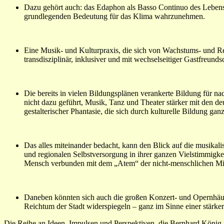
Dazu gehört auch: das Edaphon als Basso Continuo des Lebens 
grundlegenden Bedeutung für das Klima wahrzunehmen.
Eine Musik- und Kulturpraxis, die sich von Wachstums- und Re
transdisziplinär, inklusiver und mit wechselseitiger Gastfreun
Die bereits in vielen Bildungsplänen verankerte Bildung für na
nicht dazu geführt, Musik, Tanz und Theater stärker mit den d
gestalterischer Phantasie, die sich durch kulturelle Bildung gan
Das alles miteinander bedacht, kann den Blick auf die musikal
und regionalen Selbstversorgung in ihrer ganzen Vielstimmigkei
Mensch verbunden mit dem „Atem“ der nicht-menschlichen Mi
Daneben könnten sich auch die großen Konzert- und Opernhäus
Reichtum der Stadt widerspiegeln – ganz im Sinne einer stärker
Die Reihe an Ideen, Impulsen und Perspektiven, die Bernhard König f