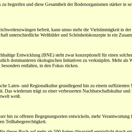
zu begreifen und diese Gesamtheit der Bodenorganismen stärker in se
ichweitenzwängen befreit, kann umso mehr die Vielstimmigkeit in der 
dschaft unterschiedliche Weltbilder und Schönheitskonzepte in ein Zusa
chhaltige Entwicklung (BNE) steht zwar konzeptionell für einen solche
eutlich dominanteren ökologischen Initiativen zu verknüpfen. Mehr al
z besonders entfalten, in den Fokus rücken.
ische Laien- und Regionalkultur grundlegend hin zu einem suffizienten
t. Das wiederum trägt zu einer verbesserten Nachbarschaftskultur und I
twelt weiß.
er hin zu offenen Begegnungsorten entwickeln, mehr Verantwortung f
en Teilhabegerechtigkeit.
ür dieses Buch auf mehr als 500 Seiten (finanziell ermöglicht durch e