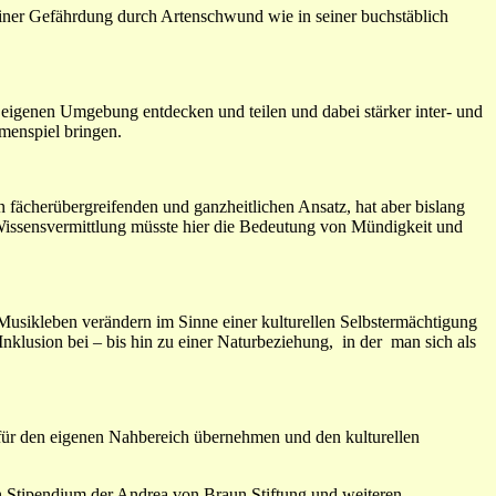
iner Gefährdung durch Artenschwund wie in seiner buchstäblich
eigenen Umgebung entdecken und teilen und dabei stärker inter- und
mmenspiel bringen.
n fächerübergreifenden und ganzheitlichen Ansatz, hat aber bislang
s Wissensvermittlung müsste hier die Bedeutung von Mündigkeit und
 Musikleben verändern im Sinne einer kulturellen Selbstermächtigung
nklusion bei – bis hin zu einer Naturbeziehung, in der man sich als
ür den eigenen Nahbereich übernehmen und den kulturellen
in Stipendium der Andrea von Braun Stiftung und weiteren