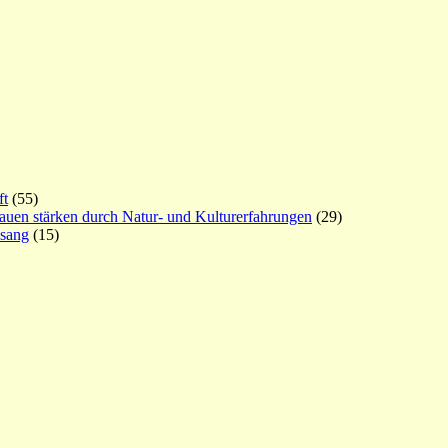
ft
(55)
rauen stärken durch Natur- und Kulturerfahrungen
(29)
esang
(15)