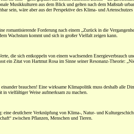
ale Musikkulturen aus dem Blick und gelten nach dem Maßstab urbaner 
bar sein, wäre aber aus der Perspektive des Klima- und Artenschutzes f
ine romantisierende Forderung nach einem „Zurück in die Vergangenheit
 dem Wachstum kommt und sich in großer Vielfalt zeigen kann.
Werte, die sich entkoppeln von einem wachsenden Energieverbrauch und 
sst ein Zitat von Hartmut Rosa im Sinne seiner Resonanz-Theorie: „Nic
 einander brauchen! Eine wirksame Klimapolitik muss deshalb alle Dime
t in vielfältiger Weise aufmerksam zu machen.
g: eine deutlchere Verknüpfung von Klima-, Natur- und Kulturgeschicht
haft“ zwischen Pflanzen, Menschen und Tieren.