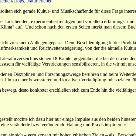
edien-Tipps
,
Natur erleben
en sich gerade Kultur- und Musikschaffende für diese Frage interes
r forschenden, experimentierfreudigen und vor allem erfahrungs- und 
d Klima“ auf. Und schon nach den ersten Seiten merkt man diesem Buch
e nicht zu seinem Anliegen gepasst. Denn Beschleunigung in der Produk
fmerksamkeit und Reichweitensteigerung, von der die aktuelle Kultur- 
Literaturverzeichnis stehen 18 Kapitel gegenüber, die bei den Lesenden
sein für vielfältige Verstrickungen sensibilisieren, in die wir mit uns
chiedenen Disziplinen und Forschungszweige berühren und beim Weiterd
k hin zu einer bewussteren und kreativen Verknüpfung mit sozialen, ö
bewegt, desto konkreter erschließen sich zum Ende hin die vielfältige
gestellt möchte ich dazu hier nur einige Impulse aus den beiden hinte
eine veränderte bzw. verändernde Haltung und Praxis inspirieren:
nn sie sich – gern gepaart mit hohen ethischen Zielen – als „Botschaft