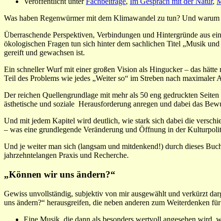
Veröffentlicht unter
Fachbeiträge
,
Im Gespräch mit der Natur
,
M
Was haben Regenwürmer mit dem Klimawandel zu tun? Und warum sollt
Überraschende Perspektiven, Verbindungen und Hintergründe aus eine
ökologischen Fragen tun sich hinter dem sachlichen Titel „Musik un
gereift und gewachsen ist.
Ein schneller Wurf mit einer großen Vision als Hingucker – das hätt
Teil des Problems wie jedes „Weiter so“ im Streben nach maximaler Au
Der reichen Quellengrundlage mit mehr als 50 eng gedruckten Seiten 
ästhetische und soziale Herausforderung anregen und dabei das Bewusst
Und mit jedem Kapitel wird deutlich, wie stark sich dabei die vers
– was eine grundlegende Veränderung und Öffnung in der Kulturpoliti
Und je weiter man sich (langsam und mitdenkend!) durch dieses Buch 
jahrzehntelangen Praxis und Recherche.
„Können wir uns ändern?“
Gewiss unvollständig, subjektiv von mir ausgewählt und verkürzt dar
uns ändern?“ herausgreifen, die neben anderen zum Weiterdenken für 
Eine Musik, die dann als besonders wertvoll angesehen wird, we