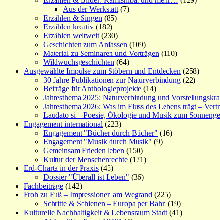
Erzählen & Bilder: Kamishibai und mehr…
(129)
Aus der Werkstatt
(7)
Erzählen & Singen
(85)
Erzählen kreativ
(182)
Erzählen weltweit
(230)
Geschichten zum Anfassen
(109)
Material zu Seminaren und Vorträgen
(110)
Wildwuchsgeschichten
(64)
Ausgewählte Impulse zum Stöbern und Entdecken
(258)
30 Jahre Publikationen zur Naturverbindung
(22)
Beiträge für Anthologieprojekte
(14)
Jahresthema 2025: Naturverbindung und Vorstellungskra
Jahresthema 2026: Was im Fluss des Lebens trägt – Vert
Laudato si – Poesie, Ökologie und Musik zum Sonneng
Engagement international
(223)
Engagement "Bücher durch Bücher"
(16)
Engagement "Musik durch Musik"
(9)
Gemeinsam Frieden leben
(150)
Kultur der Menschenrechte
(171)
Erd-Charta in der Praxis
(43)
Dossier "Überall ist Leben"
(36)
Fachbeiträge
(142)
Froh zu Fuß – Impressionen am Wegrand
(225)
Schritte & Schienen – Europa per Bahn
(19)
Kulturelle Nachhaltigkeit & Lebensraum Stadt
(41)