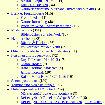
Aktion "Gepflanzt 1946"
(4)
Lübeck entdecken
(34)
Naturerlebnisräume & urbane Umweltakupunktur
(14)
Lyrik & Freiluftpoesie
(416)
Freiluftlieder
(11)
Nature Journaling
(48)
Worte im Wind – Schreibwerkstatt
(17)
Medien-Tipps
(381)
Bilderbücher aus aller Welt
(83)
Natur erleben
(232)
Bäume & Hecken
(36)
Im Gespräch mit der Natur
(65)
Orte und Landschaften in der Literatur
(118)
Personen und Lebenswege
(72)
Etty Hillesum 1914-1943
(17)
Gianni Rodari
(9)
Hans Christian Andersen
(4)
Janusz Korczak
(30)
Rainer Maria Rilke 1875-1926
(10)
Sonntagsmomente
(189)
Termine und Veranstaltungen
(90)
Unterwegs entdeckt & notiert
(259)
Märzlesung17 Texte und Kontexte
(8)
Reisetagebuch Benelux „Wege & Worte“
(6)
Reisetagebuch Dänische Ostseeküste #7tage – #7zeilen
(