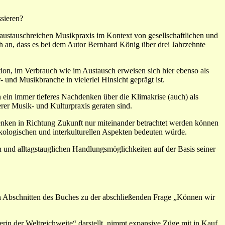
sieren?
austauschreichen Musikpraxis im Kontext von gesellschaftlichen und
 an, dass es bei dem Autor Bernhard König über drei Jahrzehnte
tion, im Verbrauch wie im Austausch erweisen sich hier ebenso als
und Musikbranche in vielerlei Hinsicht geprägt ist.
 ein immer tieferes Nachdenken über die Klimakrise (auch) als
erer Musik- und Kulturpraxis geraten sind.
enken in Richtung Zukunft nur miteinander betrachtet werden können
kologischen und interkulturellen Aspekten bedeuten würde.
n und alltagstauglichen Handlungsmöglichkeiten auf der Basis seiner
ren Abschnitten des Buches zu der abschließenden Frage „Können wir
erin der Weltreichweite“ darstellt, nimmt expansive Züge mit in Kauf.