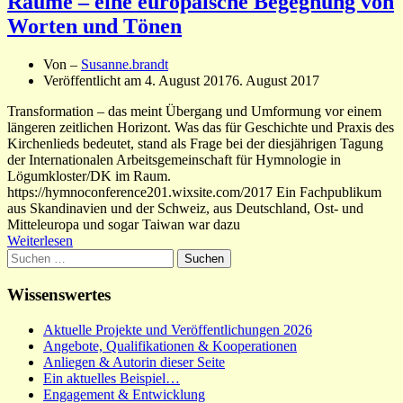
Räume – eine europäische Begegnung von
Worten und Tönen
Von –
Susanne.brandt
Veröffentlicht am
4. August 2017
6. August 2017
Transformation – das meint Übergang und Umformung vor einem
längeren zeitlichen Horizont. Was das für Geschichte und Praxis des
Kirchenlieds bedeutet, stand als Frage bei der diesjährigen Tagung
der Internationalen Arbeitsgemeinschaft für Hymnologie in
Lögumkloster/DK im Raum.
https://hymnoconference201.wixsite.com/2017 Ein Fachpublikum
aus Skandinavien und der Schweiz, aus Deutschland, Ost- und
Mitteleuropa und sogar Taiwan war dazu
Weiterlesen
Suchen
nach:
Wissenswertes
Aktuelle Projekte und Veröffentlichungen 2026
Angebote, Qualifikationen & Kooperationen
Anliegen & Autorin dieser Seite
Ein aktuelles Beispiel…
Engagement & Entwicklung