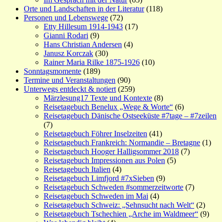
Orte und Landschaften in der Literatur
(118)
Personen und Lebenswege
(72)
Etty Hillesum 1914-1943
(17)
Gianni Rodari
(9)
Hans Christian Andersen
(4)
Janusz Korczak
(30)
Rainer Maria Rilke 1875-1926
(10)
Sonntagsmomente
(189)
Termine und Veranstaltungen
(90)
Unterwegs entdeckt & notiert
(259)
Märzlesung17 Texte und Kontexte
(8)
Reisetagebuch Benelux „Wege & Worte“
(6)
Reisetagebuch Dänische Ostseeküste #7tage – #7zeilen
(7)
Reisetagebuch Föhrer Inselzeiten
(41)
Reisetagebuch Frankreich: Normandie – Bretagne
(1)
Reisetagebuch Hooger Halligsommer 2018
(7)
Reisetagebuch Impressionen aus Polen
(5)
Reisetagebuch Italien
(4)
Reisetagebuch Limfjord #7xSieben
(9)
Reisetagebuch Schweden #sommerzeitworte
(7)
Reisetagebuch Schweden im Mai
(4)
Reisetagebuch Schweiz: „Sehnsucht nach Welt“
(2)
Reisetagebuch Tschechien „Arche im Waldmeer“
(9)