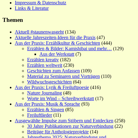
Impressum & Datenschutz
Links & Literatur
Themen
Aktuell #staunenwasgeht
(134)
Aktuelle Jahreszeiten-Ideen für die Praxis
(47)
Aus der Praxis: Erzählkultur & Geschichten
(444)
Erzählen & Bilder: Kamishibai und mehr…
(129)
Aus der Werkstatt
(7)
Erzählen kreativ
(182)
Erzählen weltweit
(230)
Geschichten zum Anfassen
(109)
Material zu Seminaren und Vorträgen
(110)
Wildwuchsgeschichten
(64)
Aus der Praxis: Lyrik & Freiluftpoesie
(416)
Nature Journaling
(48)
Worte im Wind – Schreibwerkstatt
(17)
Aus der Praxis: Musik & Sprache
(93)
Erzählen & Singen
(85)
Freiluftlieder
(11)
Ausgewählte Impulse zum Stöbern und Entdecken
(258)
30 Jahre Publikationen zur Naturverbindung
(22)
Beiträge für Anthologieprojekte
(14)
Jahresthema 2025: Naturverbindung und