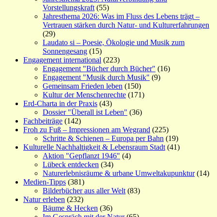
Vorstellungskraft
(55)
Jahresthema 2026: Was im Fluss des Lebens trägt –
Vertrauen stärken durch Natur- und Kulturerfahrungen
(29)
Laudato si – Poesie, Ökologie und Musik zum
Sonnengesang
(15)
Engagement international
(223)
Engagement "Bücher durch Bücher"
(16)
Engagement "Musik durch Musik"
(9)
Gemeinsam Frieden leben
(150)
Kultur der Menschenrechte
(171)
Erd-Charta in der Praxis
(43)
Dossier "Überall ist Leben"
(36)
Fachbeiträge
(142)
Froh zu Fuß – Impressionen am Wegrand
(225)
Schritte & Schienen – Europa per Bahn
(19)
Kulturelle Nachhaltigkeit & Lebensraum Stadt
(41)
Aktion "Gepflanzt 1946"
(4)
Lübeck entdecken
(34)
Naturerlebnisräume & urbane Umweltakupunktur
(14)
Medien-Tipps
(381)
Bilderbücher aus aller Welt
(83)
Natur erleben
(232)
Bäume & Hecken
(36)
Im Gespräch mit der Natur
(65)