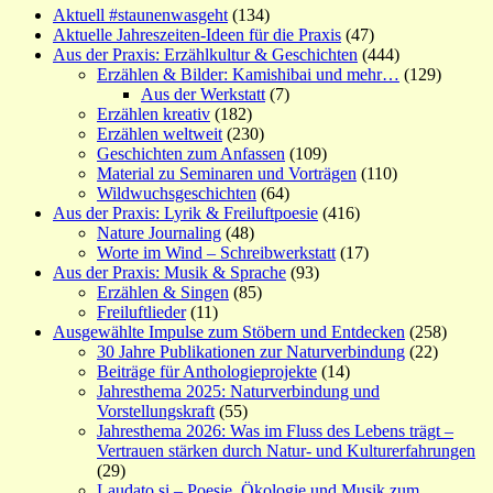
Aktuell #staunenwasgeht
(134)
Aktuelle Jahreszeiten-Ideen für die Praxis
(47)
Aus der Praxis: Erzählkultur & Geschichten
(444)
Erzählen & Bilder: Kamishibai und mehr…
(129)
Aus der Werkstatt
(7)
Erzählen kreativ
(182)
Erzählen weltweit
(230)
Geschichten zum Anfassen
(109)
Material zu Seminaren und Vorträgen
(110)
Wildwuchsgeschichten
(64)
Aus der Praxis: Lyrik & Freiluftpoesie
(416)
Nature Journaling
(48)
Worte im Wind – Schreibwerkstatt
(17)
Aus der Praxis: Musik & Sprache
(93)
Erzählen & Singen
(85)
Freiluftlieder
(11)
Ausgewählte Impulse zum Stöbern und Entdecken
(258)
30 Jahre Publikationen zur Naturverbindung
(22)
Beiträge für Anthologieprojekte
(14)
Jahresthema 2025: Naturverbindung und
Vorstellungskraft
(55)
Jahresthema 2026: Was im Fluss des Lebens trägt –
Vertrauen stärken durch Natur- und Kulturerfahrungen
(29)
Laudato si – Poesie, Ökologie und Musik zum