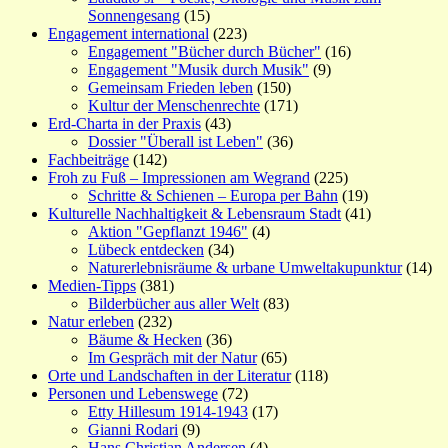
Sonnengesang
(15)
Engagement international
(223)
Engagement "Bücher durch Bücher"
(16)
Engagement "Musik durch Musik"
(9)
Gemeinsam Frieden leben
(150)
Kultur der Menschenrechte
(171)
Erd-Charta in der Praxis
(43)
Dossier "Überall ist Leben"
(36)
Fachbeiträge
(142)
Froh zu Fuß – Impressionen am Wegrand
(225)
Schritte & Schienen – Europa per Bahn
(19)
Kulturelle Nachhaltigkeit & Lebensraum Stadt
(41)
Aktion "Gepflanzt 1946"
(4)
Lübeck entdecken
(34)
Naturerlebnisräume & urbane Umweltakupunktur
(14)
Medien-Tipps
(381)
Bilderbücher aus aller Welt
(83)
Natur erleben
(232)
Bäume & Hecken
(36)
Im Gespräch mit der Natur
(65)
Orte und Landschaften in der Literatur
(118)
Personen und Lebenswege
(72)
Etty Hillesum 1914-1943
(17)
Gianni Rodari
(9)
Hans Christian Andersen
(4)