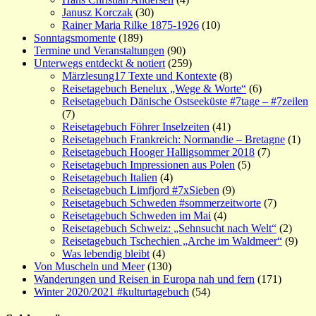
Janusz Korczak
(30)
Rainer Maria Rilke 1875-1926
(10)
Sonntagsmomente
(189)
Termine und Veranstaltungen
(90)
Unterwegs entdeckt & notiert
(259)
Märzlesung17 Texte und Kontexte
(8)
Reisetagebuch Benelux „Wege & Worte“
(6)
Reisetagebuch Dänische Ostseeküste #7tage – #7zeilen
(7)
Reisetagebuch Föhrer Inselzeiten
(41)
Reisetagebuch Frankreich: Normandie – Bretagne
(1)
Reisetagebuch Hooger Halligsommer 2018
(7)
Reisetagebuch Impressionen aus Polen
(5)
Reisetagebuch Italien
(4)
Reisetagebuch Limfjord #7xSieben
(9)
Reisetagebuch Schweden #sommerzeitworte
(7)
Reisetagebuch Schweden im Mai
(4)
Reisetagebuch Schweiz: „Sehnsucht nach Welt“
(2)
Reisetagebuch Tschechien „Arche im Waldmeer“
(9)
Was lebendig bleibt
(4)
Von Muscheln und Meer
(130)
Wanderungen und Reisen in Europa nah und fern
(171)
Winter 2020/2021 #kulturtagebuch
(54)