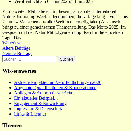
Veröffentlicht am
6. Juni 2025
7. Juni 2025
Zum zweiten Mal habe ich in diesem Jahr an der International
Nature Journaling Week teilgenommen, die 7 Tage lang – von 1. bis
7. Juni – Menschen aus aller Welt in einen (digitalen) Austausch
bringt zu einer gemeinsamen Themenstellung. Das Motto 2025: Im
Gespräch mit der Natur Mit folgenden Impulsen für die einzelnen
Tage: Das
Weiterlesen
Beitragsnavigation
Ältere Beiträge
Neuere Beiträge
Suchen
nach:
Wissenswertes
Aktuelle Projekte und Veröffentlichungen 2026
Angebote, Qualifikationen & Kooperationen
Anliegen & Autorin dieser Seite
Ein aktuelles Beispiel…
Engagement & Entwicklung
Impressum & Datenschutz
Links & Literatur
Themen