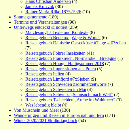
Hans Christian Andersen
(4)
Janusz Korczak
(30)
Rainer Maria Rilke 1875-1926
(10)
Sonntagsmomente
(189)
Termine und Veranstaltungen
(90)
Unterwegs entdeckt & notiert
(259)
Märzlesung17 Texte und Kontexte
(8)
Reisetagebuch Benelux „Wege & Worte“
(6)
Reisetagebuch Dänische Ostseeküste #7tage – #7zeilen
(7)
Reisetagebuch Föhrer Inselzeiten
(41)
Reisetagebuch Frankreich: Normandie – Bretagne
(1)
Reisetagebuch Hooger Halligsommer 2018
(7)
Reisetagebuch Impressionen aus Polen
(5)
Reisetagebuch Italien
(4)
Reisetagebuch Limfjord #7xSieben
(9)
Reisetagebuch Schweden #sommerzeitworte
(7)
Reisetagebuch Schweden im Mai
(4)
Reisetagebuch Schweiz: „Sehnsucht nach Welt“
(2)
Reisetagebuch Tschechien „Arche im Waldmeer“
(9)
Was lebendig bleibt
(4)
Von Muscheln und Meer
(130)
Wanderungen und Reisen in Europa nah und fern
(171)
Winter 2020/2021 #kulturtagebuch
(54)