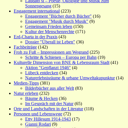
Laudato si – Poesie, Ökologie und Musik zum
Sonnengesang
(15)
Engagement international
(223)
Engagement "Bücher durch Bücher"
(16)
Engagement "Musik durch Musik"
(9)
Gemeinsam Frieden leben
(150)
Kultur der Menschenrechte
(171)
Erd-Charta in der Praxis
(43)
Dossier "Überall ist Leben"
(36)
Fachbeiträge
(142)
Froh zu Fuß – Impressionen am Wegrand
(225)
Schritte & Schienen – Europa per Bahn
(19)
Kulturelle Dimension von BNE & Lebensraum Stadt
(41)
Aktion "Gepflanzt 1946"
(4)
Lübeck entdecken
(34)
Naturerlebnisräume & urbane Umweltakupunktur
(14)
Medien-Tipps
(381)
Bilderbücher aus aller Welt
(83)
Natur erleben
(232)
Bäume & Hecken
(36)
Im Gespräch mit der Natur
(65)
Orte und Landschaften in der Literatur
(118)
Personen und Lebenswege
(72)
Etty Hillesum 1914-1943
(17)
Gianni Rodari
(9)