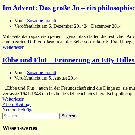
Im Advent: Das große Ja – ein philosophi
Von –
Susanne.brandt
Veröffentlicht am
6. Dezember 2014
24. Dezember 2014
Mit Gedanken spazieren gehen – genau dazu laden die festlichen Adv
einem zarten Duft von Jasmin an der Seite von Viktor E. Frankl beg
Weiterlesen
Ebbe und Flut – Erinnerung an Etty Hille
Von –
Susanne.brandt
Veröffentlicht am
5. August 2014
„Ebbe und Flut – auch in der Freundschaft sind die Dinge so; sie 
verfasste 1941-1943 ein bis heute viel beachtetes literarisch-philos
Weiterlesen
Beitragsnavigation
Ältere Beiträge
Neuere Beiträge
Suchen
nach:
Wissenswertes