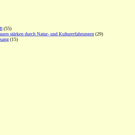
ft
(55)
rauen stärken durch Natur- und Kulturerfahrungen
(29)
esang
(15)