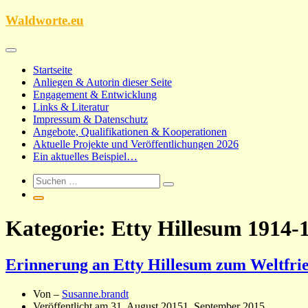
Zum
Waldworte.eu
Inhalt
springen
Startseite
Anliegen & Autorin dieser Seite
Engagement & Entwicklung
Links & Literatur
Impressum & Datenschutz
Angebote, Qualifikationen & Kooperationen
Aktuelle Projekte und Veröffentlichungen 2026
Ein aktuelles Beispiel…
Kategorie:
Etty Hillesum 1914-
Erinnerung an Etty Hillesum zum Weltfrie
Von –
Susanne.brandt
Veröffentlicht am
31. August 2015
1. September 2015