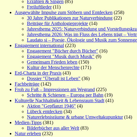
Erzählen & Singen
(85)
Freiluftlieder
(11)
Ausgewählte Impulse zum Stöbern und Entdecken
(258)
30 Jahre Publikationen zur Naturverbindung
(22)
Beiträge für Anthologieprojekte
(14)
Jahresthema 2025: Naturverbindung und Vorstellungskra
Jahresthema 2026: Was im Fluss des Lebens trägt – Vert
Laudato si – Poesie, Ökologie und Musik zum Sonneng
Engagement international
(223)
Engagement "Bücher durch Bücher"
(16)
Engagement "Musik durch Musik"
(9)
Gemeinsam Frieden leben
(150)
Kultur der Menschenrechte
(171)
Erd-Charta in der Praxis
(43)
Dossier "Überall ist Leben"
(36)
Fachbeiträge
(142)
Froh zu Fuß – Impressionen am Wegrand
(225)
Schritte & Schienen – Europa per Bahn
(19)
Kulturelle Nachhaltigkeit & Lebensraum Stadt
(41)
Aktion "Gepflanzt 1946"
(4)
Lübeck entdecken
(34)
Naturerlebnisräume & urbane Umweltakupunktur
(14)
Medien-Tipps
(381)
Bilderbücher aus aller Welt
(83)
Natur erleben
(232)