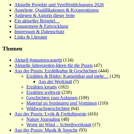
Aktuelle Projekte und Veröffentlichungen 2026
Angebote, Qualifikationen & Kooperationen
Anliegen & Autorin dieser Seite
Ein aktuelles Beispiel…
Engagement & Entwicklung
Impressum & Datenschutz
Links & Literatur
Themen
Aktuell #staunenwasgeht
(134)
Aktuelle Jahreszeiten-Ideen für die Praxis
(47)
Aus der Praxis: Erzählkultur & Geschichten
(444)
Erzählen & Bilder: Kamishibai und mehr…
(129)
Aus der Werkstatt
(7)
Erzählen kreativ
(182)
Erzählen weltweit
(230)
Geschichten zum Anfassen
(109)
Material zu Seminaren und Vorträgen
(110)
Wildwuchsgeschichten
(64)
Aus der Praxis: Lyrik & Freiluftpoesie
(416)
Nature Journaling
(48)
Worte im Wind – Schreibwerkstatt
(17)
Aus der Praxis: Musik & Sprache
(93)