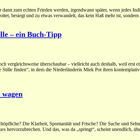
r dann zum echten Frieden werden, irgendwann später, wenn jedes Indi
ttet, besiegt und zu etwas verwandelt, das kein Haß mehr ist, sondern
lle – ein Buch-Tipp
h vergleichsweise überschaubar – vielleicht auch deshalb, weil erst e
e Stille finden“, in dem die Niederländerin Miek Pot ihren kontemplati
t wagen
chöpfliche? Die Klarheit, Spontanität und Frische? Die Suche und Seh
ues hervorzubrechen. Und das, was da „springt“, scheint unendlich, üb