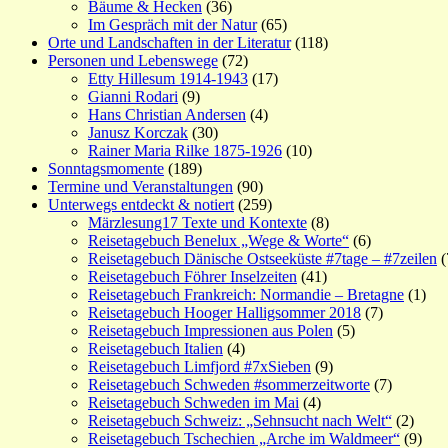
Bäume & Hecken
(36)
Im Gespräch mit der Natur
(65)
Orte und Landschaften in der Literatur
(118)
Personen und Lebenswege
(72)
Etty Hillesum 1914-1943
(17)
Gianni Rodari
(9)
Hans Christian Andersen
(4)
Janusz Korczak
(30)
Rainer Maria Rilke 1875-1926
(10)
Sonntagsmomente
(189)
Termine und Veranstaltungen
(90)
Unterwegs entdeckt & notiert
(259)
Märzlesung17 Texte und Kontexte
(8)
Reisetagebuch Benelux „Wege & Worte“
(6)
Reisetagebuch Dänische Ostseeküste #7tage – #7zeilen
(
Reisetagebuch Föhrer Inselzeiten
(41)
Reisetagebuch Frankreich: Normandie – Bretagne
(1)
Reisetagebuch Hooger Halligsommer 2018
(7)
Reisetagebuch Impressionen aus Polen
(5)
Reisetagebuch Italien
(4)
Reisetagebuch Limfjord #7xSieben
(9)
Reisetagebuch Schweden #sommerzeitworte
(7)
Reisetagebuch Schweden im Mai
(4)
Reisetagebuch Schweiz: „Sehnsucht nach Welt“
(2)
Reisetagebuch Tschechien „Arche im Waldmeer“
(9)