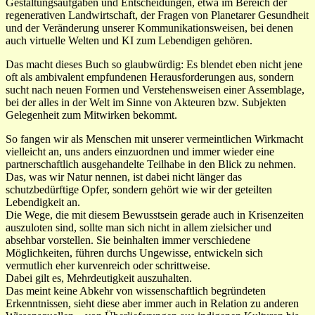
Gestaltungsaufgaben und Entscheidungen, etwa im Bereich der
regenerativen Landwirtschaft, der Fragen von Planetarer Gesundheit
und der Veränderung unserer Kommunikationsweisen, bei denen
auch virtuelle Welten und KI zum Lebendigen gehören.
Das macht dieses Buch so glaubwürdig: Es blendet eben nicht jene
oft als ambivalent empfundenen Herausforderungen aus, sondern
sucht nach neuen Formen und Verstehensweisen einer Assemblage,
bei der alles in der Welt im Sinne von Akteuren bzw. Subjekten
Gelegenheit zum Mitwirken bekommt.
So fangen wir als Menschen mit unserer vermeintlichen Wirkmacht
vielleicht an, uns anders einzuordnen und immer wieder eine
partnerschaftlich ausgehandelte Teilhabe in den Blick zu nehmen.
Das, was wir Natur nennen, ist dabei nicht länger das
schutzbedürftige Opfer, sondern gehört wie wir der geteilten
Lebendigkeit an.
Die Wege, die mit diesem Bewusstsein gerade auch in Krisenzeiten
auszuloten sind, sollte man sich nicht in allem zielsicher und
absehbar vorstellen. Sie beinhalten immer verschiedene
Möglichkeiten, führen durchs Ungewisse, entwickeln sich
vermutlich eher kurvenreich oder schrittweise.
Dabei gilt es, Mehrdeutigkeit auszuhalten.
Das meint keine Abkehr von wissenschaftlich begründeten
Erkenntnissen, sieht diese aber immer auch in Relation zu anderen