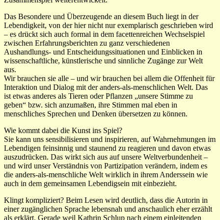
Das Besondere und Überzeugende an diesem Buch liegt in der
Lebendigkeit, von der hier nicht nur exemplarisch geschrieben wird
– es drückt sich auch formal in dem facettenreichen Wechselspiel
zwischen Erfahrungsberichten zu ganz verschiedenen
Aushandlungs- und Entscheidungssituationen und Einblicken in
wissenschaftliche, künstlerische und sinnliche Zugänge zur Welt
aus.
Wir brauchen sie alle – und wir brauchen bei allem die Offenheit für
Interaktion und Dialog mit der anders-als-menschlichen Welt. Das
ist etwas anderes als Tieren oder Pflanzen „unsere Stimme zu
geben“ bzw. sich anzumaßen, ihre Stimmen mal eben in
menschliches Sprechen und Denken übersetzen zu können.
Wie kommt dabei die Kunst ins Spiel?
Sie kann uns sensibilisieren und inspirieren, auf Wahrnehmungen im
Lebendigen feinsinnig und staunend zu reagieren und davon etwas
auszudrücken. Das wirkt sich aus auf unsere Weltverbundenheit –
und wird unser Verständnis von Partizipation verändern, indem es
die anders-als-menschliche Welt wirklich in ihrem Anderssein wie
auch in dem gemeinsamen Lebendigsein mit einbezieht.
Klingt kompliziert? Beim Lesen wird deutlich, dass die Autorin in
einer zugänglichen Sprache lebensnah und anschaulich eher erzählt
als erklärt. Gerade weil Kathrin Schlup nach einem einleitenden