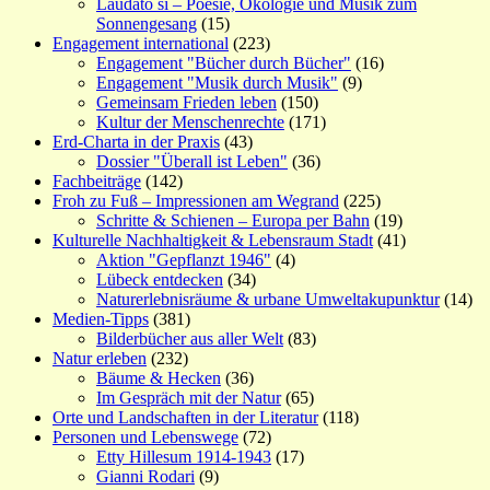
Laudato si – Poesie, Ökologie und Musik zum
Sonnengesang
(15)
Engagement international
(223)
Engagement "Bücher durch Bücher"
(16)
Engagement "Musik durch Musik"
(9)
Gemeinsam Frieden leben
(150)
Kultur der Menschenrechte
(171)
Erd-Charta in der Praxis
(43)
Dossier "Überall ist Leben"
(36)
Fachbeiträge
(142)
Froh zu Fuß – Impressionen am Wegrand
(225)
Schritte & Schienen – Europa per Bahn
(19)
Kulturelle Nachhaltigkeit & Lebensraum Stadt
(41)
Aktion "Gepflanzt 1946"
(4)
Lübeck entdecken
(34)
Naturerlebnisräume & urbane Umweltakupunktur
(14)
Medien-Tipps
(381)
Bilderbücher aus aller Welt
(83)
Natur erleben
(232)
Bäume & Hecken
(36)
Im Gespräch mit der Natur
(65)
Orte und Landschaften in der Literatur
(118)
Personen und Lebenswege
(72)
Etty Hillesum 1914-1943
(17)
Gianni Rodari
(9)