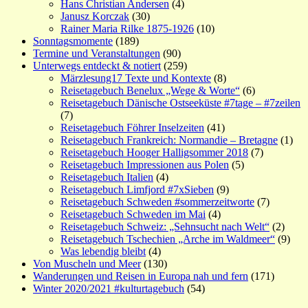
Hans Christian Andersen
(4)
Janusz Korczak
(30)
Rainer Maria Rilke 1875-1926
(10)
Sonntagsmomente
(189)
Termine und Veranstaltungen
(90)
Unterwegs entdeckt & notiert
(259)
Märzlesung17 Texte und Kontexte
(8)
Reisetagebuch Benelux „Wege & Worte“
(6)
Reisetagebuch Dänische Ostseeküste #7tage – #7zeilen
(7)
Reisetagebuch Föhrer Inselzeiten
(41)
Reisetagebuch Frankreich: Normandie – Bretagne
(1)
Reisetagebuch Hooger Halligsommer 2018
(7)
Reisetagebuch Impressionen aus Polen
(5)
Reisetagebuch Italien
(4)
Reisetagebuch Limfjord #7xSieben
(9)
Reisetagebuch Schweden #sommerzeitworte
(7)
Reisetagebuch Schweden im Mai
(4)
Reisetagebuch Schweiz: „Sehnsucht nach Welt“
(2)
Reisetagebuch Tschechien „Arche im Waldmeer“
(9)
Was lebendig bleibt
(4)
Von Muscheln und Meer
(130)
Wanderungen und Reisen in Europa nah und fern
(171)
Winter 2020/2021 #kulturtagebuch
(54)