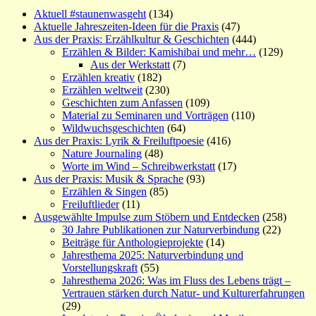
Aktuell #staunenwasgeht
(134)
Aktuelle Jahreszeiten-Ideen für die Praxis
(47)
Aus der Praxis: Erzählkultur & Geschichten
(444)
Erzählen & Bilder: Kamishibai und mehr…
(129)
Aus der Werkstatt
(7)
Erzählen kreativ
(182)
Erzählen weltweit
(230)
Geschichten zum Anfassen
(109)
Material zu Seminaren und Vorträgen
(110)
Wildwuchsgeschichten
(64)
Aus der Praxis: Lyrik & Freiluftpoesie
(416)
Nature Journaling
(48)
Worte im Wind – Schreibwerkstatt
(17)
Aus der Praxis: Musik & Sprache
(93)
Erzählen & Singen
(85)
Freiluftlieder
(11)
Ausgewählte Impulse zum Stöbern und Entdecken
(258)
30 Jahre Publikationen zur Naturverbindung
(22)
Beiträge für Anthologieprojekte
(14)
Jahresthema 2025: Naturverbindung und
Vorstellungskraft
(55)
Jahresthema 2026: Was im Fluss des Lebens trägt –
Vertrauen stärken durch Natur- und Kulturerfahrungen
(29)