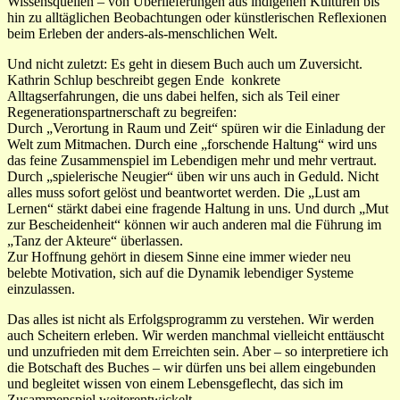
Wissensquellen – von Überlieferungen aus indigenen Kulturen bis
hin zu alltäglichen Beobachtungen oder künstlerischen Reflexionen
beim Erleben der anders-als-menschlichen Welt.
Und nicht zuletzt: Es geht in diesem Buch auch um Zuversicht.
Kathrin Schlup beschreibt gegen Ende konkrete
Alltagserfahrungen, die uns dabei helfen, sich als Teil einer
Regenerationspartnerschaft zu begreifen:
Durch „Verortung in Raum und Zeit“ spüren wir die Einladung der
Welt zum Mitmachen. Durch eine „forschende Haltung“ wird uns
das feine Zusammenspiel im Lebendigen mehr und mehr vertraut.
Durch „spielerische Neugier“ üben wir uns auch in Geduld. Nicht
alles muss sofort gelöst und beantwortet werden. Die „Lust am
Lernen“ stärkt dabei eine fragende Haltung in uns. Und durch „Mut
zur Bescheidenheit“ können wir auch anderen mal die Führung im
„Tanz der Akteure“ überlassen.
Zur Hoffnung gehört in diesem Sinne eine immer wieder neu
belebte Motivation, sich auf die Dynamik lebendiger Systeme
einzulassen.
Das alles ist nicht als Erfolgsprogramm zu verstehen. Wir werden
auch Scheitern erleben. Wir werden manchmal vielleicht enttäuscht
und unzufrieden mit dem Erreichten sein. Aber – so interpretiere ich
die Botschaft des Buches – wir dürfen uns bei allem eingebunden
und begleitet wissen von einem Lebensgeflecht, das sich im
Zusammenspiel weiterentwickelt.