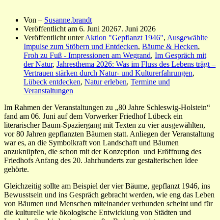
Von –
Susanne.brandt
Veröffentlicht am
6. Juni 2026
7. Juni 2026
Veröffentlicht unter
Aktion "Gepflanzt 1946"
,
Ausgewählte
Impulse zum Stöbern und Entdecken
,
Bäume & Hecken
,
Froh zu Fuß - Impressionen am Wegrand
,
Im Gespräch mit
der Natur
,
Jahresthema 2026: Was im Fluss des Lebens trägt –
Vertrauen stärken durch Natur- und Kulturerfahrungen
,
Lübeck entdecken
,
Natur erleben
,
Termine und
Veranstaltungen
Im Rahmen der Veranstaltungen zu „80 Jahre Schleswig-Holstein“
fand am 06. Juni auf dem Vorwerker Friedhof Lübeck ein
literarischer Baum-Spaziergang mit Texten zu vier ausgewählten,
vor 80 Jahren gepflanzten Bäumen statt. Anliegen der Veranstaltung
war es, an die Symbolkraft von Landschaft und Bäumen
anzuknüpfen, die schon mit der Konzeption und Eröffnung des
Friedhofs Anfang des 20. Jahrhunderts zur gestalterischen Idee
gehörte.
Gleichzeitig sollte am Beispiel der vier Bäume, gepflanzt 1946, ins
Bewusstsein und ins Gespräch gebracht werden, wie eng das Leben
von Bäumen und Menschen miteinander verbunden scheint und für
die kulturelle wie ökologische Entwicklung von Städten und