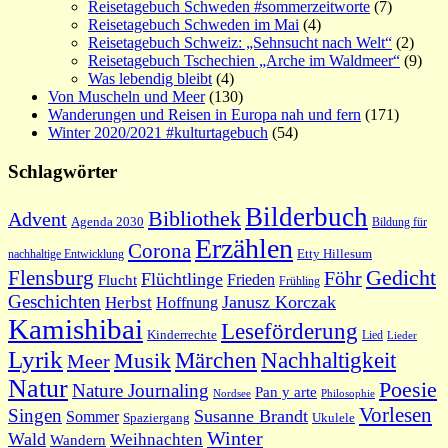
Reisetagebuch Schweden #sommerzeitworte
(7)
Reisetagebuch Schweden im Mai
(4)
Reisetagebuch Schweiz: „Sehnsucht nach Welt“
(2)
Reisetagebuch Tschechien „Arche im Waldmeer“
(9)
Was lebendig bleibt
(4)
Von Muscheln und Meer
(130)
Wanderungen und Reisen in Europa nah und fern
(171)
Winter 2020/2021 #kulturtagebuch
(54)
Schlagwörter
Bilderbuch
Bibliothek
Advent
Agenda 2030
Bildung für
Erzählen
Corona
nachhaltige Entwicklung
Etty Hillesum
Gedicht
Flensburg
Föhr
Flüchtlinge
Frieden
Flucht
Frühling
Geschichten
Janusz Korczak
Herbst
Hoffnung
Kamishibai
Leseförderung
Kinderrechte
Lied
Lieder
Lyrik
Nachhaltigkeit
Märchen
Musik
Meer
Natur
Poesie
Nature Journaling
Pan y arte
Philosophie
Nordsee
Vorlesen
Singen
Susanne Brandt
Sommer
Spaziergang
Ukulele
Winter
Wald
Weihnachten
Wandern