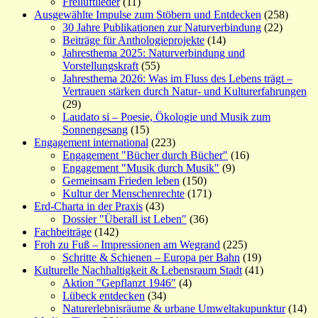
Freiluftlieder
(11)
Ausgewählte Impulse zum Stöbern und Entdecken
(258)
30 Jahre Publikationen zur Naturverbindung
(22)
Beiträge für Anthologieprojekte
(14)
Jahresthema 2025: Naturverbindung und
Vorstellungskraft
(55)
Jahresthema 2026: Was im Fluss des Lebens trägt –
Vertrauen stärken durch Natur- und Kulturerfahrungen
(29)
Laudato si – Poesie, Ökologie und Musik zum
Sonnengesang
(15)
Engagement international
(223)
Engagement "Bücher durch Bücher"
(16)
Engagement "Musik durch Musik"
(9)
Gemeinsam Frieden leben
(150)
Kultur der Menschenrechte
(171)
Erd-Charta in der Praxis
(43)
Dossier "Überall ist Leben"
(36)
Fachbeiträge
(142)
Froh zu Fuß – Impressionen am Wegrand
(225)
Schritte & Schienen – Europa per Bahn
(19)
Kulturelle Nachhaltigkeit & Lebensraum Stadt
(41)
Aktion "Gepflanzt 1946"
(4)
Lübeck entdecken
(34)
Naturerlebnisräume & urbane Umweltakupunktur
(14)