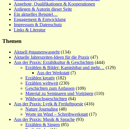
Angebote, Qualifikationen & Kooperationen
Anliegen & Autorin dieser Seite
Ein aktuelles Beispiel…
Engagement & Entwicklung
Impressum & Datenschutz
Links & Literatur
Themen
Aktuell #staunenwasgeht
(134)
Aktuelle Jahreszeiten-Ideen für die Praxis
(47)
Aus der Praxis: Erzählkultur & Geschichten
(444)
Erzählen & Bilder: Kamishibai und mehr…
(129)
Aus der Werkstatt
(7)
Erzählen kreativ
(182)
Erzählen weltweit
(230)
Geschichten zum Anfassen
(109)
Material zu Seminaren und Vorträgen
(110)
Wildwuchsgeschichten
(64)
Aus der Praxis: Lyrik & Freiluftpoesie
(416)
Nature Journaling
(48)
Worte im Wind – Schreibwerkstatt
(17)
Aus der Praxis: Musik & Sprache
(93)
Erzählen & Singen
(85)