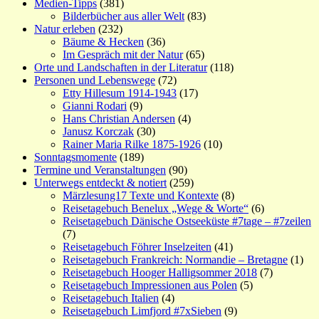
Medien-Tipps
(381)
Bilderbücher aus aller Welt
(83)
Natur erleben
(232)
Bäume & Hecken
(36)
Im Gespräch mit der Natur
(65)
Orte und Landschaften in der Literatur
(118)
Personen und Lebenswege
(72)
Etty Hillesum 1914-1943
(17)
Gianni Rodari
(9)
Hans Christian Andersen
(4)
Janusz Korczak
(30)
Rainer Maria Rilke 1875-1926
(10)
Sonntagsmomente
(189)
Termine und Veranstaltungen
(90)
Unterwegs entdeckt & notiert
(259)
Märzlesung17 Texte und Kontexte
(8)
Reisetagebuch Benelux „Wege & Worte“
(6)
Reisetagebuch Dänische Ostseeküste #7tage – #7zeilen
(7)
Reisetagebuch Föhrer Inselzeiten
(41)
Reisetagebuch Frankreich: Normandie – Bretagne
(1)
Reisetagebuch Hooger Halligsommer 2018
(7)
Reisetagebuch Impressionen aus Polen
(5)
Reisetagebuch Italien
(4)
Reisetagebuch Limfjord #7xSieben
(9)