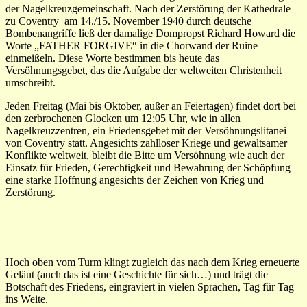
der Nagelkreuzgemeinschaft. Nach der Zerstörung der Kathedrale
zu Coventry am 14./15. November 1940 durch deutsche
Bombenangriffe ließ der damalige Dompropst Richard Howard die
Worte „FATHER FORGIVE“ in die Chorwand der Ruine
einmeißeln. Diese Worte bestimmen bis heute das
Versöhnungsgebet, das die Aufgabe der weltweiten Christenheit
umschreibt.
Jeden Freitag (Mai bis Oktober, außer an Feiertagen) findet dort bei
den zerbrochenen Glocken um 12:05 Uhr, wie in allen
Nagelkreuzzentren, ein Friedensgebet mit der Versöhnungslitanei
von Coventry statt. Angesichts zahlloser Kriege und gewaltsamer
Konflikte weltweit, bleibt die Bitte um Versöhnung wie auch der
Einsatz für Frieden, Gerechtigkeit und Bewahrung der Schöpfung
eine starke Hoffnung angesichts der Zeichen von Krieg und
Zerstörung.
Hoch oben vom Turm klingt zugleich das nach dem Krieg erneuerte
Geläut (auch das ist eine Geschichte für sich…) und trägt die
Botschaft des Friedens, eingraviert in vielen Sprachen, Tag für Tag
ins Weite.