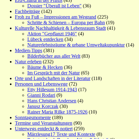
Erd-Charta in der Praxis
(43)
Dossier "Überall ist Leben"
(36)
Fachbeiträge
(142)
Froh zu Fuß – Impressionen am Wegrand
(225)
Schritte & Schienen – Europa per Bahn
(19)
Kulturelle Nachhaltigkeit & Lebensraum Stadt
(41)
Aktion "Gepflanzt 1946"
(4)
Lübeck entdecken
(34)
Naturerlebnisräume & urbane Umweltakupunktur
(14)
Medien-Tipps
(381)
Bilderbücher aus aller Welt
(83)
Natur erleben
(232)
Bäume & Hecken
(36)
Im Gespräch mit der Natur
(65)
Orte und Landschaften in der Literatur
(118)
Personen und Lebenswege
(72)
Etty Hillesum 1914-1943
(17)
Gianni Rodari
(9)
Hans Christian Andersen
(4)
Janusz Korczak
(30)
Rainer Maria Rilke 1875-1926
(10)
Sonntagsmomente
(189)
Termine und Veranstaltungen
(90)
Unterwegs entdeckt & notiert
(259)
Märzlesung17 Texte und Kontexte
(8)