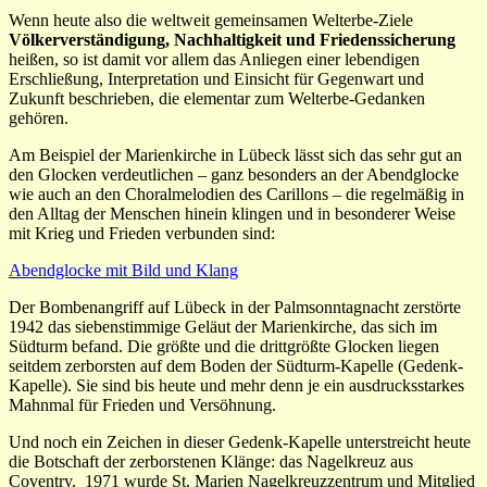
Wenn heute also die weltweit gemeinsamen Welterbe-Ziele
Völkerverständigung, Nachhaltigkeit und Friedenssicherung
heißen, so ist damit vor allem das Anliegen einer lebendigen
Erschließung, Interpretation und Einsicht für Gegenwart und
Zukunft beschrieben, die elementar zum Welterbe-Gedanken
gehören.
Am Beispiel der Marienkirche in Lübeck lässt sich das sehr gut an
den Glocken verdeutlichen – ganz besonders an der Abendglocke
wie auch an den Choralmelodien des Carillons – die regelmäßig in
den Alltag der Menschen hinein klingen und in besonderer Weise
mit Krieg und Frieden verbunden sind:
Abendglocke mit Bild und Klang
Der Bombenangriff auf Lübeck in der Palmsonntagnacht zerstörte
1942 das siebenstimmige Geläut der Marienkirche, das sich im
Südturm befand. Die größte und die drittgrößte Glocken liegen
seitdem zerborsten auf dem Boden der Südturm-Kapelle (Gedenk-
Kapelle). Sie sind bis heute und mehr denn je ein ausdrucksstarkes
Mahnmal für Frieden und Versöhnung.
Und noch ein Zeichen in dieser Gedenk-Kapelle unterstreicht heute
die Botschaft der zerborstenen Klänge: das Nagelkreuz aus
Coventry. 1971 wurde St. Marien Nagelkreuzzentrum und Mitglied