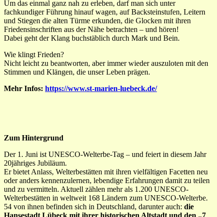
Um das einmal ganz nah zu erleben, darf man sich unter
fachkundiger Führung hinauf wagen, auf Backsteinstufen, Leitern
und Stiegen die alten Türme erkunden, die Glocken mit ihren
Friedensinschriften aus der Nähe betrachten – und hören!
Dabei geht der Klang buchstäblich durch Mark und Bein.
Wie klingt Frieden?
Nicht leicht zu beantworten, aber immer wieder auszuloten mit den
Stimmen und Klängen, die unser Leben prägen.
Mehr Infos:
https://www.st-marien-luebeck.de/
Zum Hintergrund
Der 1. Juni ist UNESCO-Welterbe-Tag – und feiert in diesem Jahr
20jähriges Jubiläum.
Er bietet Anlass, Welterbestätten mit ihren vielfältigen Facetten neu
oder anders kennenzulernen, lebendige Erfahrungen damit zu teilen
und zu vermitteln. Aktuell zählen mehr als 1.200 UNESCO-
Welterbestätten in weltweit 168 Ländern zum UNESCO-Welterbe.
54 von ihnen befinden sich in Deutschland, darunter auch:
die
Hansestadt Lübeck mit ihrer historischen Altstadt und den „7