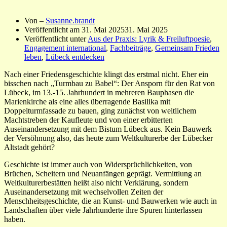
Von –
Susanne.brandt
Veröffentlicht am
31. Mai 2025
31. Mai 2025
Veröffentlicht unter
Aus der Praxis: Lyrik & Freiluftpoesie
,
Engagement international
,
Fachbeiträge
,
Gemeinsam Frieden
leben
,
Lübeck entdecken
Nach einer Friedensgeschichte klingt das erstmal nicht. Eher ein
bisschen nach „Turmbau zu Babel“: Der Ansporn für den Rat von
Lübeck, im 13.-15. Jahrhundert in mehreren Bauphasen die
Marienkirche als eine alles überragende Basilika mit
Doppelturmfassade zu bauen, ging zunächst von weltlichem
Machtstreben der Kaufleute und von einer erbitterten
Auseinandersetzung mit dem Bistum Lübeck aus. Kein Bauwerk
der Versöhnung also, das heute zum Weltkulturerbe der Lübecker
Altstadt gehört?
Geschichte ist immer auch von Widersprüchlichkeiten, von
Brüchen, Scheitern und Neuanfängen geprägt. Vermittlung an
Weltkulturerbestätten heißt also nicht Verklärung, sondern
Auseinandersetzung mit wechselvollen Zeiten der
Menschheitsgeschichte, die an Kunst- und Bauwerken wie auch in
Landschaften über viele Jahrhunderte ihre Spuren hinterlassen
haben.