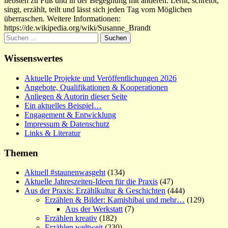
liebsten zu Fuß und in der Begegnung mit anderen. Lernt, schreibt,
singt, erzählt, teilt und lässt sich jeden Tag vom Möglichen
überraschen. Weitere Informationen:
https://de.wikipedia.org/wiki/Susanne_Brandt
Suchen
nach:
Wissenswertes
Aktuelle Projekte und Veröffentlichungen 2026
Angebote, Qualifikationen & Kooperationen
Anliegen & Autorin dieser Seite
Ein aktuelles Beispiel…
Engagement & Entwicklung
Impressum & Datenschutz
Links & Literatur
Themen
Aktuell #staunenwasgeht
(134)
Aktuelle Jahreszeiten-Ideen für die Praxis
(47)
Aus der Praxis: Erzählkultur & Geschichten
(444)
Erzählen & Bilder: Kamishibai und mehr…
(129)
Aus der Werkstatt
(7)
Erzählen kreativ
(182)
Erzählen weltweit
(230)