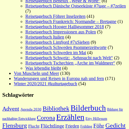
Reisetagebuch Benelux „Wege & Worte“
(6)
Reisetagebuch Dänische Ostseeküste #7tage – #7zeilen
(7)
Reisetagebuch Föhrer Inselzeiten
(41)
Reisetagebuch Frankreich: Normandie – Bretagne
(1)
Reisetagebuch Hooger Halligsommer 2018
(7)
Reisetagebuch Impressionen aus Polen
(5)
Reisetagebuch Italien
(4)
Reisetagebuch Limfjord #7xSieben
(9)
Reisetagebuch Schweden #sommerzeitworte
(7)
Reisetagebuch Schweden im Mai
(4)
Reisetagebuch Schweiz: „Sehnsucht nach Welt“
(2)
Reisetagebuch Tschechien „Arche im Waldmeer“
(9)
Was lebendig bleibt
(4)
Von Muscheln und Meer
(130)
Wanderungen und Reisen in Europa nah und fern
(171)
Winter 2020/2021 #kulturtagebuch
(54)
Schlagwörter
Bilderbuch
Bibliothek
Advent
Agenda 2030
Bildung für
Erzählen
Corona
nachhaltige Entwicklung
Etty Hillesum
Gedicht
Flensburg
Föhr
Flüchtlinge
Frieden
Flucht
Frühling