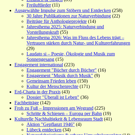
Freiluftlieder
(11)
Ausgewählte Impulse zum Stöbern und Entdecken
(258)
30 Jahre Publikationen zur Naturverbindung
(22)
Beiträge für Anthologieprojekte
(14)
Jahresthema 2025: Naturverbindung und
Vorstellungskraft
(55)
Jahresthema 2026: Was im Fluss des Lebens trägt –
Vertrauen stärken durch Natur- und Kulturerfahrungen
(29)
Laudato si – Poesie, Ökologie und Musik zum
Sonnengesang
(15)
Engagement international
(223)
Engagement "Bücher durch Bücher"
(16)
Engagement "Musik durch Musik"
(9)
Gemeinsam Frieden leben
(150)
Kultur der Menschenrechte
(171)
Erd-Charta in der Praxis
(43)
Dossier "Überall ist Leben"
(36)
Fachbeiträge
(142)
Froh zu Fuß – Impressionen am Wegrand
(225)
Schritte & Schienen – Europa per Bahn
(19)
Kulturelle Nachhaltigkeit & Lebensraum Stadt
(41)
Aktion "Gepflanzt 1946"
(4)
Lübeck entdecken
(34)