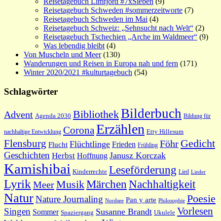
Reisetagebuch Limfjord #7xSieben
(9)
Reisetagebuch Schweden #sommerzeitworte
(7)
Reisetagebuch Schweden im Mai
(4)
Reisetagebuch Schweiz: „Sehnsucht nach Welt“
(2)
Reisetagebuch Tschechien „Arche im Waldmeer“
(9)
Was lebendig bleibt
(4)
Von Muscheln und Meer
(130)
Wanderungen und Reisen in Europa nah und fern
(171)
Winter 2020/2021 #kulturtagebuch
(54)
Schlagwörter
Bilderbuch
Bibliothek
Advent
Agenda 2030
Bildung für
Erzählen
Corona
nachhaltige Entwicklung
Etty Hillesum
Gedicht
Flensburg
Föhr
Flüchtlinge
Frieden
Flucht
Frühling
Geschichten
Janusz Korczak
Herbst
Hoffnung
Kamishibai
Leseförderung
Kinderrechte
Lied
Lieder
Lyrik
Nachhaltigkeit
Märchen
Musik
Meer
Natur
Poesie
Nature Journaling
Pan y arte
Philosophie
Nordsee
Vorlesen
Singen
Susanne Brandt
Sommer
Spaziergang
Ukulele