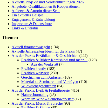
Aktuelle Projekte und Veröffentlichungen 2026
Angebote, Qualifikationen & Kooperationen
Anliegen & Autorin dieser Seite
Ein aktuelles Beispiel…
Engagement & Entwicklung
Impressum & Datenschutz
Links & Literatur
Themen
Aktuell #staunenwasgeht
(134)
Aktuelle Jahreszeiten-Ideen für die Praxis
(47)
Aus der Praxis: Erzählkultur & Geschichten
(444)
Erzählen & Bilder: Kamishibai und mehr…
(129)
Aus der Werkstatt
(7)
Erzählen kreativ
(182)
Erzählen weltweit
(230)
Geschichten zum Anfassen
(109)
Material zu Seminaren und Vorträgen
(110)
Wildwuchsgeschichten
(64)
Aus der Praxis: Lyrik & Freiluftpoesie
(416)
Nature Journaling
(48)
Worte im Wind – Schreibwerkstatt
(17)
Aus der Praxis: Musik & Sprache
(93)
Erzählen & Singen
(85)