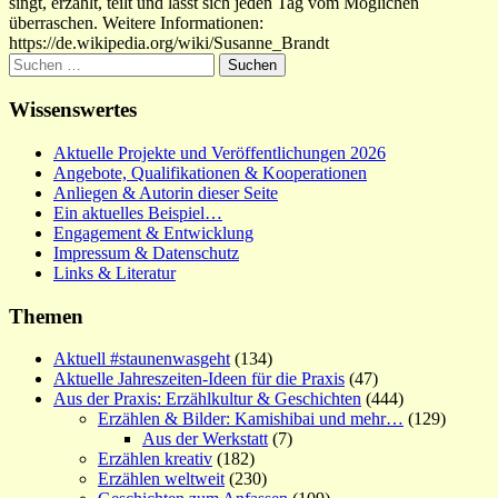
singt, erzählt, teilt und lässt sich jeden Tag vom Möglichen
überraschen. Weitere Informationen:
https://de.wikipedia.org/wiki/Susanne_Brandt
Suchen
nach:
Wissenswertes
Aktuelle Projekte und Veröffentlichungen 2026
Angebote, Qualifikationen & Kooperationen
Anliegen & Autorin dieser Seite
Ein aktuelles Beispiel…
Engagement & Entwicklung
Impressum & Datenschutz
Links & Literatur
Themen
Aktuell #staunenwasgeht
(134)
Aktuelle Jahreszeiten-Ideen für die Praxis
(47)
Aus der Praxis: Erzählkultur & Geschichten
(444)
Erzählen & Bilder: Kamishibai und mehr…
(129)
Aus der Werkstatt
(7)
Erzählen kreativ
(182)
Erzählen weltweit
(230)