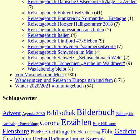
Reisetagebuch Dänische Ostseeküste #7tage – #7zeilen
(7)
Reisetagebuch Föhrer Inselzeiten
(41)
Reisetagebuch Frankreich: Normandie – Bretagne
(1)
Reisetagebuch Hooger Halligsommer 2018
(7)
Reisetagebuch Impressionen aus Polen
(5)
Reisetagebuch Italien
(4)
Reisetagebuch Limfjord #7xSieben
(9)
Reisetagebuch Schweden #sommerzeitworte
(7)
Reisetagebuch Schweden im Mai
(4)
Reisetagebuch Schweiz: „Sehnsucht nach Welt“
(2)
Reisetagebuch Tschechien „Arche im Waldmeer“
(9)
Was lebendig bleibt
(4)
Von Muscheln und Meer
(130)
Wanderungen und Reisen in Europa nah und fern
(171)
Winter 2020/2021 #kulturtagebuch
(54)
Schlagwörter
Bilderbuch
Bibliothek
Advent
Agenda 2030
Bildung für
Erzählen
Corona
nachhaltige Entwicklung
Etty Hillesum
Gedicht
Flensburg
Föhr
Flüchtlinge
Frieden
Flucht
Frühling
Geschichten
Janusz Korczak
Herbst
Hoffnung