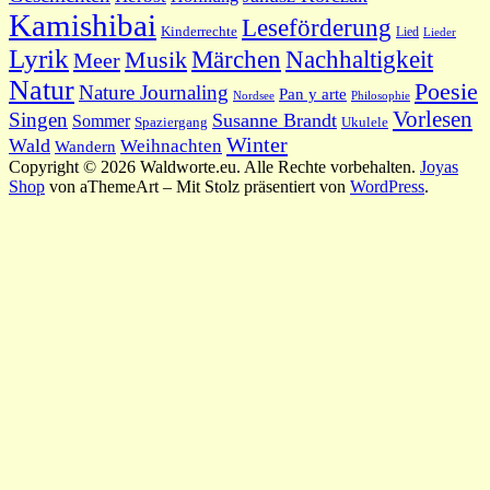
Kamishibai
Leseförderung
Kinderrechte
Lied
Lieder
Lyrik
Nachhaltigkeit
Märchen
Musik
Meer
Natur
Poesie
Nature Journaling
Pan y arte
Philosophie
Nordsee
Vorlesen
Singen
Susanne Brandt
Sommer
Spaziergang
Ukulele
Winter
Wald
Weihnachten
Wandern
Copyright © 2026 Waldworte.eu. Alle Rechte vorbehalten.
Joyas
Shop
von aThemeArt – Mit Stolz präsentiert von
WordPress
.