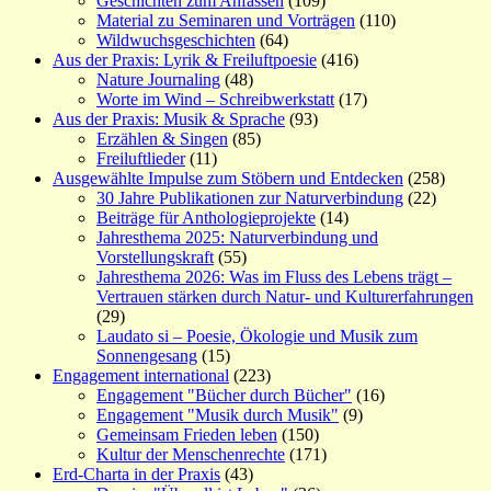
Geschichten zum Anfassen
(109)
Material zu Seminaren und Vorträgen
(110)
Wildwuchsgeschichten
(64)
Aus der Praxis: Lyrik & Freiluftpoesie
(416)
Nature Journaling
(48)
Worte im Wind – Schreibwerkstatt
(17)
Aus der Praxis: Musik & Sprache
(93)
Erzählen & Singen
(85)
Freiluftlieder
(11)
Ausgewählte Impulse zum Stöbern und Entdecken
(258)
30 Jahre Publikationen zur Naturverbindung
(22)
Beiträge für Anthologieprojekte
(14)
Jahresthema 2025: Naturverbindung und
Vorstellungskraft
(55)
Jahresthema 2026: Was im Fluss des Lebens trägt –
Vertrauen stärken durch Natur- und Kulturerfahrungen
(29)
Laudato si – Poesie, Ökologie und Musik zum
Sonnengesang
(15)
Engagement international
(223)
Engagement "Bücher durch Bücher"
(16)
Engagement "Musik durch Musik"
(9)
Gemeinsam Frieden leben
(150)
Kultur der Menschenrechte
(171)
Erd-Charta in der Praxis
(43)