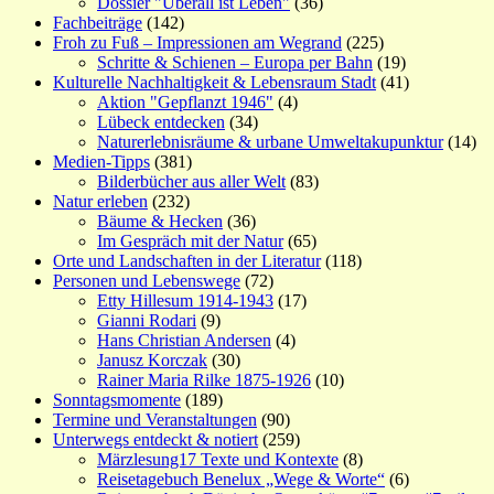
Dossier "Überall ist Leben"
(36)
Fachbeiträge
(142)
Froh zu Fuß – Impressionen am Wegrand
(225)
Schritte & Schienen – Europa per Bahn
(19)
Kulturelle Nachhaltigkeit & Lebensraum Stadt
(41)
Aktion "Gepflanzt 1946"
(4)
Lübeck entdecken
(34)
Naturerlebnisräume & urbane Umweltakupunktur
(14)
Medien-Tipps
(381)
Bilderbücher aus aller Welt
(83)
Natur erleben
(232)
Bäume & Hecken
(36)
Im Gespräch mit der Natur
(65)
Orte und Landschaften in der Literatur
(118)
Personen und Lebenswege
(72)
Etty Hillesum 1914-1943
(17)
Gianni Rodari
(9)
Hans Christian Andersen
(4)
Janusz Korczak
(30)
Rainer Maria Rilke 1875-1926
(10)
Sonntagsmomente
(189)
Termine und Veranstaltungen
(90)
Unterwegs entdeckt & notiert
(259)
Märzlesung17 Texte und Kontexte
(8)
Reisetagebuch Benelux „Wege & Worte“
(6)