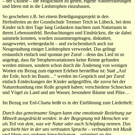
– der Ukulele – die Möglichkeit zu geben, eigene Naturerfahrungen
und Ideen mit in die Liedstrophen einzubauen.
So geschehen z.B. bei einem Beteiligungsprojekt in den
Herbstferien an der Grundschule Tremser Teich in Lübeck, bei dem
Kinder sich drei Tage lang Gedanken machten zum Naturraum in
ihrem Lebensumfeld. Beobachtungen und Eindrücken, die sie dabei
sammeln konnten, wurden zusammengetragen, diskutiert,
ausgewertet, weitergedacht – und zwischendurch auch zur
Neugestaltung einiger Liedstrophen verwendet. Das gelingt
erstaunlich einfach und spontan per Zuruf – denn das Lied ist so
angelegt, dass für Strophenvariationen keine Reime gefunden
werden müssen, sondern schon durch die Änderung von wenigen
Worten ein Bezug zum eigenen Erleben herstellbar ist: Statt „Auf
der Erde, hoch im Baum…“ werden im Gespräch und per Zuruf
einfach Entdeckungen der Kinder aufgegriffen, die zuvor bei der
Naturerkundung eine Rolle gespielt haben: verschiedene Schnecken
und Vögel zu Land und am Wasser, besondere Bäume und Pilze…
Im Bezug zur Erd-Charta heißt es in der Einführung zum Liederheft:
Durch das gemeinsame Singen kann eine emotionale Beziehung zur
Mitwelt ausgedrückt werden: in der Begegnung mit Menschen wie
als Teil von dem, was wir Natur oder auch Schöpfung nennen. Das
geschieht hier in der uns vertrauten Sprache – verbunden mit Musik
und Ideen aus anderen Sprachräumen – orientiert an der