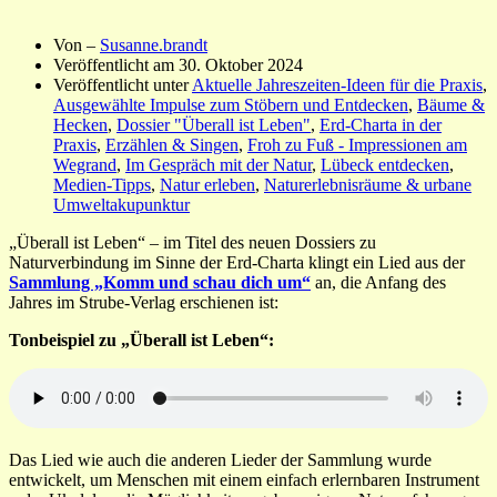
Von –
Susanne.brandt
Veröffentlicht am
30. Oktober 2024
Veröffentlicht unter
Aktuelle Jahreszeiten-Ideen für die Praxis
,
Ausgewählte Impulse zum Stöbern und Entdecken
,
Bäume &
Hecken
,
Dossier "Überall ist Leben"
,
Erd-Charta in der
Praxis
,
Erzählen & Singen
,
Froh zu Fuß - Impressionen am
Wegrand
,
Im Gespräch mit der Natur
,
Lübeck entdecken
,
Medien-Tipps
,
Natur erleben
,
Naturerlebnisräume & urbane
Umweltakupunktur
„Überall ist Leben“ – im Titel des neuen Dossiers zu
Naturverbindung im Sinne der Erd-Charta klingt ein Lied aus der
Sammlung „Komm und schau dich um“
an, die Anfang des
Jahres im Strube-Verlag erschienen ist:
Tonbeispiel zu „Überall ist Leben“:
Das Lied wie auch die anderen Lieder der Sammlung wurde
entwickelt, um Menschen mit einem einfach erlernbaren Instrument