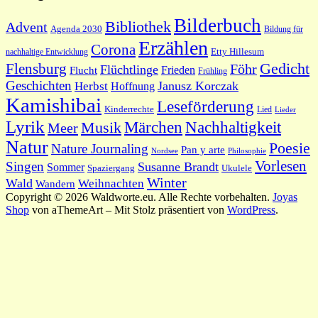
Bilderbuch
Bibliothek
Advent
Agenda 2030
Bildung für
Erzählen
Corona
nachhaltige Entwicklung
Etty Hillesum
Gedicht
Flensburg
Föhr
Flüchtlinge
Frieden
Flucht
Frühling
Geschichten
Janusz Korczak
Herbst
Hoffnung
Kamishibai
Leseförderung
Kinderrechte
Lied
Lieder
Lyrik
Nachhaltigkeit
Märchen
Musik
Meer
Natur
Poesie
Nature Journaling
Pan y arte
Philosophie
Nordsee
Vorlesen
Singen
Susanne Brandt
Sommer
Spaziergang
Ukulele
Winter
Wald
Weihnachten
Wandern
Copyright © 2026 Waldworte.eu. Alle Rechte vorbehalten.
Joyas
Shop
von aThemeArt – Mit Stolz präsentiert von
WordPress
.