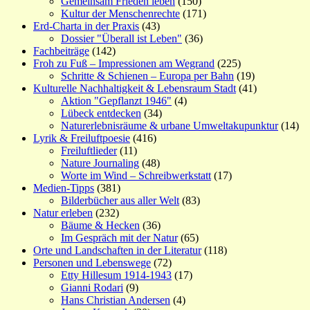
Gemeinsam Frieden leben
(150)
Kultur der Menschenrechte
(171)
Erd-Charta in der Praxis
(43)
Dossier "Überall ist Leben"
(36)
Fachbeiträge
(142)
Froh zu Fuß – Impressionen am Wegrand
(225)
Schritte & Schienen – Europa per Bahn
(19)
Kulturelle Nachhaltigkeit & Lebensraum Stadt
(41)
Aktion "Gepflanzt 1946"
(4)
Lübeck entdecken
(34)
Naturerlebnisräume & urbane Umweltakupunktur
(14)
Lyrik & Freiluftpoesie
(416)
Freiluftlieder
(11)
Nature Journaling
(48)
Worte im Wind – Schreibwerkstatt
(17)
Medien-Tipps
(381)
Bilderbücher aus aller Welt
(83)
Natur erleben
(232)
Bäume & Hecken
(36)
Im Gespräch mit der Natur
(65)
Orte und Landschaften in der Literatur
(118)
Personen und Lebenswege
(72)
Etty Hillesum 1914-1943
(17)
Gianni Rodari
(9)
Hans Christian Andersen
(4)