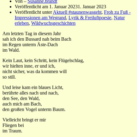
Von –
Susanne.brandt
Veröffentlicht am
1. Januar 2023
1. Januar 2023
Veröffentlicht unter
Aktuell #staunenwasgeht
,
Froh zu Fuß -
Impressionen am Wegrand
,
Lyrik & Freiluftpoesie
,
Natur
erleben
,
Wildwuchsgeschichten
Am letzten Tag in diesem Jahr
sah ich den Bussard nah beim Bach
im Regen unterm Äste-Dach
im Wald.
Kein Laut, kein Schritt, kein Flügelschlag,
wir hielten inne, er und ich,
nicht sicher, was da kommen will
so still.
Und leise kam ein blaues Licht,
berührte alles nach und nach,
den See, den Wald,
auch mich am Bach,
den großen Vogel unterm Baum.
Vielleicht bringt er mir
Fliegen bei
im Traum.