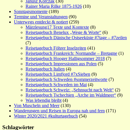
Janusz Korczak
(30)
Rainer Maria Rilke 1875-1926
(10)
Sonntagsmomente
(189)
Termine und Veranstaltungen
(90)
Unterwegs entdeckt & notiert
(259)
Märzlesung17 Texte und Kontexte
(8)
Reisetagebuch Benelux „Wege & Worte“
(6)
Reisetagebuch Dänische Ostseeküste #7tage – #7zeilen
(7)
Reisetagebuch Föhrer Inselzeiten
(41)
Reisetagebuch Frankreich: Normandie – Bretagne
(1)
Reisetagebuch Hooger Halligsommer 2018
(7)
Reisetagebuch Impressionen aus Polen
(5)
Reisetagebuch Italien
(4)
Reisetagebuch Limfjord #7xSieben
(9)
Reisetagebuch Schweden #sommerzeitworte
(7)
Reisetagebuch Schweden im Mai
(4)
Reisetagebuch Schweiz: „Sehnsucht nach Welt“
(2)
Reisetagebuch Tschechien „Arche im Waldmeer“
(9)
Was lebendig bleibt
(4)
Von Muscheln und Meer
(130)
Wanderungen und Reisen in Europa nah und fern
(171)
Winter 2020/2021 #kulturtagebuch
(54)
Schlagwörter