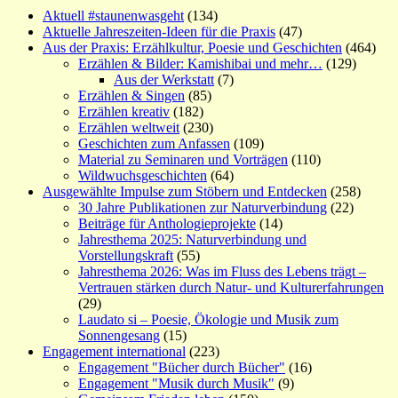
Aktuell #staunenwasgeht
(134)
Aktuelle Jahreszeiten-Ideen für die Praxis
(47)
Aus der Praxis: Erzählkultur, Poesie und Geschichten
(464)
Erzählen & Bilder: Kamishibai und mehr…
(129)
Aus der Werkstatt
(7)
Erzählen & Singen
(85)
Erzählen kreativ
(182)
Erzählen weltweit
(230)
Geschichten zum Anfassen
(109)
Material zu Seminaren und Vorträgen
(110)
Wildwuchsgeschichten
(64)
Ausgewählte Impulse zum Stöbern und Entdecken
(258)
30 Jahre Publikationen zur Naturverbindung
(22)
Beiträge für Anthologieprojekte
(14)
Jahresthema 2025: Naturverbindung und
Vorstellungskraft
(55)
Jahresthema 2026: Was im Fluss des Lebens trägt –
Vertrauen stärken durch Natur- und Kulturerfahrungen
(29)
Laudato si – Poesie, Ökologie und Musik zum
Sonnengesang
(15)
Engagement international
(223)
Engagement "Bücher durch Bücher"
(16)
Engagement "Musik durch Musik"
(9)