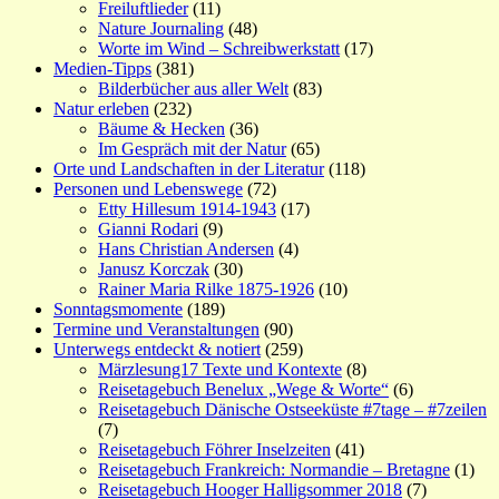
Freiluftlieder
(11)
Nature Journaling
(48)
Worte im Wind – Schreibwerkstatt
(17)
Medien-Tipps
(381)
Bilderbücher aus aller Welt
(83)
Natur erleben
(232)
Bäume & Hecken
(36)
Im Gespräch mit der Natur
(65)
Orte und Landschaften in der Literatur
(118)
Personen und Lebenswege
(72)
Etty Hillesum 1914-1943
(17)
Gianni Rodari
(9)
Hans Christian Andersen
(4)
Janusz Korczak
(30)
Rainer Maria Rilke 1875-1926
(10)
Sonntagsmomente
(189)
Termine und Veranstaltungen
(90)
Unterwegs entdeckt & notiert
(259)
Märzlesung17 Texte und Kontexte
(8)
Reisetagebuch Benelux „Wege & Worte“
(6)
Reisetagebuch Dänische Ostseeküste #7tage – #7zeilen
(7)
Reisetagebuch Föhrer Inselzeiten
(41)
Reisetagebuch Frankreich: Normandie – Bretagne
(1)
Reisetagebuch Hooger Halligsommer 2018
(7)