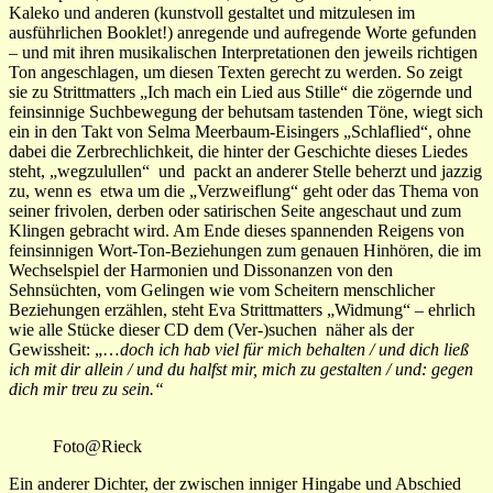
Kaleko und anderen (kunstvoll gestaltet und mitzulesen im
ausführlichen Booklet!) anregende und aufregende Worte gefunden
– und mit ihren musikalischen Interpretationen den jeweils richtigen
Ton angeschlagen, um diesen Texten gerecht zu werden. So zeigt
sie zu Strittmatters „Ich mach ein Lied aus Stille“ die zögernde und
feinsinnige Suchbewegung der behutsam tastenden Töne, wiegt sich
ein in den Takt von Selma Meerbaum-Eisingers „Schlaflied“, ohne
dabei die Zerbrechlichkeit, die hinter der Geschichte dieses Liedes
steht, „wegzulullen“ und packt an anderer Stelle beherzt und jazzig
zu, wenn es etwa um die „Verzweiflung“ geht oder das Thema von
seiner frivolen, derben oder satirischen Seite angeschaut und zum
Klingen gebracht wird. Am Ende dieses spannenden Reigens von
feinsinnigen Wort-Ton-Beziehungen zum genauen Hinhören, die im
Wechselspiel der Harmonien und Dissonanzen von den
Sehnsüchten, vom Gelingen wie vom Scheitern menschlicher
Beziehungen erzählen, steht Eva Strittmatters „Widmung“ – ehrlich
wie alle Stücke dieser CD dem (Ver-)suchen näher als der
Gewissheit: „…
doch ich hab viel für mich behalten / und dich ließ
ich mit dir allein / und du halfst mir, mich zu gestalten / und: gegen
dich mir treu zu sein.“
Foto@Rieck
Ein anderer Dichter, der zwischen inniger Hingabe und Abschied