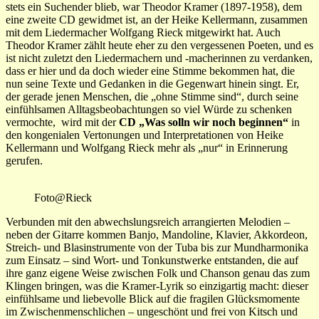
stets ein Suchender blieb, war Theodor Kramer (1897-1958), dem
eine zweite CD gewidmet ist, an der Heike Kellermann, zusammen
mit dem Liedermacher Wolfgang Rieck mitgewirkt hat. Auch
Theodor Kramer zählt heute eher zu den vergessenen Poeten, und es
ist nicht zuletzt den Liedermachern und -macherinnen zu verdanken,
dass er hier und da doch wieder eine Stimme bekommen hat, die
nun seine Texte und Gedanken in die Gegenwart hinein singt. Er,
der gerade jenen Menschen, die „ohne Stimme sind“, durch seine
einfühlsamen Alltagsbeobachtungen so viel Würde zu schenken
vermochte, wird mit der
CD „Was solln wir noch beginnen“
in
den kongenialen Vertonungen und Interpretationen von Heike
Kellermann und Wolfgang Rieck mehr als „nur“ in Erinnerung
gerufen.
Foto@Rieck
Verbunden mit den abwechslungsreich arrangierten Melodien –
neben der Gitarre kommen Banjo, Mandoline, Klavier, Akkordeon,
Streich- und Blasinstrumente von der Tuba bis zur Mundharmonika
zum Einsatz
–
sind Wort- und Tonkunstwerke entstanden, die auf
ihre ganz eigene Weise zwischen Folk und Chanson genau das zum
Klingen bringen, was die Kramer-Lyrik so einzigartig macht: dieser
einfühlsame und liebevolle Blick auf die fragilen Glücksmomente
im Zwischenmenschlichen – ungeschönt und frei von Kitsch und