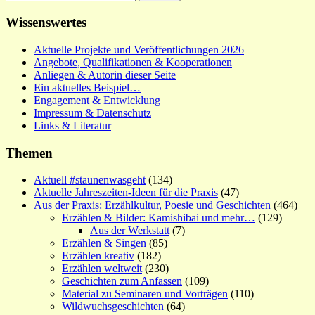
nach:
Wissenswertes
Aktuelle Projekte und Veröffentlichungen 2026
Angebote, Qualifikationen & Kooperationen
Anliegen & Autorin dieser Seite
Ein aktuelles Beispiel…
Engagement & Entwicklung
Impressum & Datenschutz
Links & Literatur
Themen
Aktuell #staunenwasgeht
(134)
Aktuelle Jahreszeiten-Ideen für die Praxis
(47)
Aus der Praxis: Erzählkultur, Poesie und Geschichten
(464)
Erzählen & Bilder: Kamishibai und mehr…
(129)
Aus der Werkstatt
(7)
Erzählen & Singen
(85)
Erzählen kreativ
(182)
Erzählen weltweit
(230)
Geschichten zum Anfassen
(109)
Material zu Seminaren und Vorträgen
(110)
Wildwuchsgeschichten
(64)