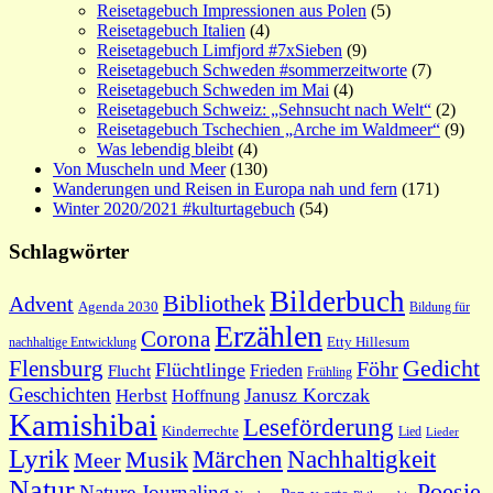
Reisetagebuch Impressionen aus Polen
(5)
Reisetagebuch Italien
(4)
Reisetagebuch Limfjord #7xSieben
(9)
Reisetagebuch Schweden #sommerzeitworte
(7)
Reisetagebuch Schweden im Mai
(4)
Reisetagebuch Schweiz: „Sehnsucht nach Welt“
(2)
Reisetagebuch Tschechien „Arche im Waldmeer“
(9)
Was lebendig bleibt
(4)
Von Muscheln und Meer
(130)
Wanderungen und Reisen in Europa nah und fern
(171)
Winter 2020/2021 #kulturtagebuch
(54)
Schlagwörter
Bilderbuch
Bibliothek
Advent
Agenda 2030
Bildung für
Erzählen
Corona
nachhaltige Entwicklung
Etty Hillesum
Gedicht
Flensburg
Föhr
Flüchtlinge
Frieden
Flucht
Frühling
Geschichten
Janusz Korczak
Herbst
Hoffnung
Kamishibai
Leseförderung
Kinderrechte
Lied
Lieder
Lyrik
Nachhaltigkeit
Märchen
Musik
Meer
Natur
Poesie
Nature Journaling