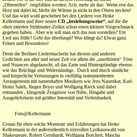
„Ohrenöfen“ empfohlen werden. Ach, mehr als das: Wenn erst das
Herz mit dabei ist, bleibt die Wärme ja nicht in den Ohren stecken!
Und das wird wohl geschehen bei den Liedern von Heike
Kellermann und ihrer neuen
CD „beziehungsweise“
, auf die die
oben zitierten Strittmatter-Zeilen schon einen kleinen Vorgeschmack
gegeben haben. Aber wie soll man sich das nun vorstellen? Ein
Lied aus Stille? Geht das überhaupt? Was klingt da? Etwas ganz
Feines und Besonderes!
Denn die Berliner Liedermacherin hat diesem und anderen
Gedichten aus alter und neuer Zeit vor allem die „unerhörten“ Töne
und Nuancen abgelauscht, all das Zarte und Hintergründige ebenso
wie das Brüchige und Widerständige. Durch und durch sinnliche
und körperliche Vertonungen in vielfältig instrumentierten
Arrangements mit namenhaften Musikern wie Jens Naumikat, Karl-
Heinz Saleh, Jürgen Beyer und Wolfgang Rieck sind dabei
entstanden , klingende Zeugnisse von Nähe, Hingabe und
Ausgeliefertsein mit größter Intensität und Verletzbarkeit.
Foto@Kellermann
Genau für eben solche Momente und Erfahrungen hat Heike
Kellermann in der außerordentlich reizvollen Lyrikauswahl von
Shakespeare, Robert Gernhardt, Wolfgang Borchert, Mascha