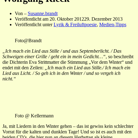
Von –
Susanne.brandt
Veröffentlicht am
20. Oktober 2012
29. Dezember 2013
Veröffentlicht unter
Lyrik & Freiluftpoesie
,
Medien-Tipps
Foto@Brandt
„Ich mach ein Lied aus Stille / und aus Septemberlicht. / Das
Schweigen einer Grille / geht ein in mein Gedicht…“
, so beschreibt
die Dichterin Eva Strittmatter die Stimmung „Vor dem Winter“ und
endet mit den Zeilen:
„Ich mach ein Lied aus Stille./ Ich mach ein
Lied aus Licht. / So geh ich in den Winter / und so vergeh ich
nicht.“
Foto @ Kellermann
Ja, mit Liedern in den Winter gehen – das ist gewiss kein schlechter
Vorrat für die kalten und dunklen Tage! Und so ist es auch mit den
beiden CD’s, die hier nun an diesem Herbsttag als kleine