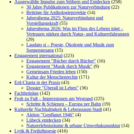
Ausgewählte Impulse zum Stöbern und Entdecken
(258)
30 Jahre Publikationen zur Naturverbindung
(22)
Beiträge für Anthologieprojekte
(14)
Jahresthema 2025: Naturverbindung und
Vorstellungskraft
(55)
Jahresthema 2026: Was im Fluss des Lebens trägt –
Vertrauen stärken durch Natur- und Kulturerfahrungen
(29)
Laudato si – Poesie, Ökologie und Musik zum
Sonnengesang
(15)
Engagement international
(223)
Engagement "Bücher durch Bücher"
(16)
Engagement "Musik durch Musik"
(9)
Gemeinsam Frieden leben
(150)
Kultur der Menschenrechte
(171)
Erd-Charta in der Praxis
(43)
Dossier "Überall ist Leben"
(36)
Fachbeiträge
(142)
Froh zu Fuß – Impressionen am Wegrand
(225)
Schritte & Schienen – Europa per Bahn
(19)
Kulturelle Nachhaltigkeit & Lebensraum Stadt
(41)
Aktion "Gepflanzt 1946"
(4)
Lübeck entdecken
(34)
Naturerlebnisräume & urbane Umweltakupunktur
(14)
Lyrik & Freiluftpoesie
(416)