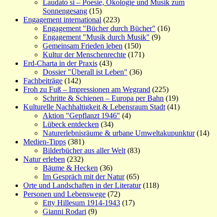
Laudato si – Poesie, Ökologie und Musik zum
Sonnengesang
(15)
Engagement international
(223)
Engagement "Bücher durch Bücher"
(16)
Engagement "Musik durch Musik"
(9)
Gemeinsam Frieden leben
(150)
Kultur der Menschenrechte
(171)
Erd-Charta in der Praxis
(43)
Dossier "Überall ist Leben"
(36)
Fachbeiträge
(142)
Froh zu Fuß – Impressionen am Wegrand
(225)
Schritte & Schienen – Europa per Bahn
(19)
Kulturelle Nachhaltigkeit & Lebensraum Stadt
(41)
Aktion "Gepflanzt 1946"
(4)
Lübeck entdecken
(34)
Naturerlebnisräume & urbane Umweltakupunktur
(14)
Medien-Tipps
(381)
Bilderbücher aus aller Welt
(83)
Natur erleben
(232)
Bäume & Hecken
(36)
Im Gespräch mit der Natur
(65)
Orte und Landschaften in der Literatur
(118)
Personen und Lebenswege
(72)
Etty Hillesum 1914-1943
(17)
Gianni Rodari
(9)