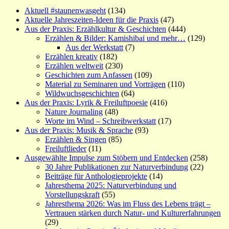
Aktuell #staunenwasgeht
(134)
Aktuelle Jahreszeiten-Ideen für die Praxis
(47)
Aus der Praxis: Erzählkultur & Geschichten
(444)
Erzählen & Bilder: Kamishibai und mehr…
(129)
Aus der Werkstatt
(7)
Erzählen kreativ
(182)
Erzählen weltweit
(230)
Geschichten zum Anfassen
(109)
Material zu Seminaren und Vorträgen
(110)
Wildwuchsgeschichten
(64)
Aus der Praxis: Lyrik & Freiluftpoesie
(416)
Nature Journaling
(48)
Worte im Wind – Schreibwerkstatt
(17)
Aus der Praxis: Musik & Sprache
(93)
Erzählen & Singen
(85)
Freiluftlieder
(11)
Ausgewählte Impulse zum Stöbern und Entdecken
(258)
30 Jahre Publikationen zur Naturverbindung
(22)
Beiträge für Anthologieprojekte
(14)
Jahresthema 2025: Naturverbindung und
Vorstellungskraft
(55)
Jahresthema 2026: Was im Fluss des Lebens trägt –
Vertrauen stärken durch Natur- und Kulturerfahrungen
(29)