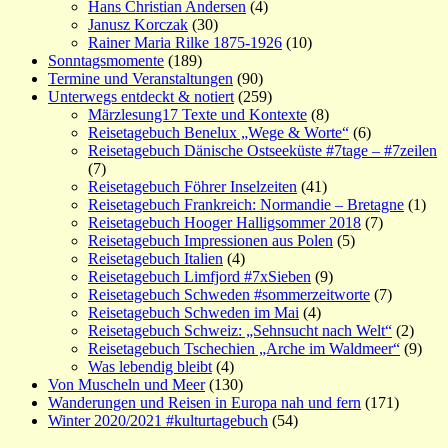
Hans Christian Andersen
(4)
Janusz Korczak
(30)
Rainer Maria Rilke 1875-1926
(10)
Sonntagsmomente
(189)
Termine und Veranstaltungen
(90)
Unterwegs entdeckt & notiert
(259)
Märzlesung17 Texte und Kontexte
(8)
Reisetagebuch Benelux „Wege & Worte“
(6)
Reisetagebuch Dänische Ostseeküste #7tage – #7zeilen
(7)
Reisetagebuch Föhrer Inselzeiten
(41)
Reisetagebuch Frankreich: Normandie – Bretagne
(1)
Reisetagebuch Hooger Halligsommer 2018
(7)
Reisetagebuch Impressionen aus Polen
(5)
Reisetagebuch Italien
(4)
Reisetagebuch Limfjord #7xSieben
(9)
Reisetagebuch Schweden #sommerzeitworte
(7)
Reisetagebuch Schweden im Mai
(4)
Reisetagebuch Schweiz: „Sehnsucht nach Welt“
(2)
Reisetagebuch Tschechien „Arche im Waldmeer“
(9)
Was lebendig bleibt
(4)
Von Muscheln und Meer
(130)
Wanderungen und Reisen in Europa nah und fern
(171)
Winter 2020/2021 #kulturtagebuch
(54)