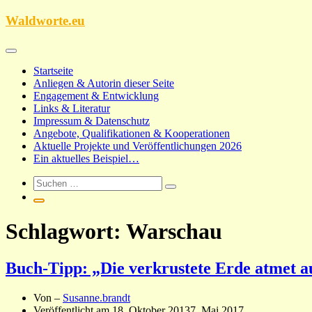
Zum
Waldworte.eu
Inhalt
springen
Startseite
Anliegen & Autorin dieser Seite
Engagement & Entwicklung
Links & Literatur
Impressum & Datenschutz
Angebote, Qualifikationen & Kooperationen
Aktuelle Projekte und Veröffentlichungen 2026
Ein aktuelles Beispiel…
Schlagwort:
Warschau
Buch-Tipp: „Die verkrustete Erde atmet au
Von –
Susanne.brandt
Veröffentlicht am
18. Oktober 2013
7. Mai 2017