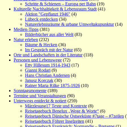
Schritte & Schienen – Europa per Bahn
(19)
Kulturelle Nachhaltigkeit & Lebensraum Stadt
(41)
Aktion "Gepflanzt 1946"
(4)
Lübeck entdecken
(34)
Naturerlebnisräume & urbane Umweltakupunktur
(14)
Medien-Tipps
(381)
Bilderbücher aus aller Welt
(83)
Natur erleben
(232)
Bäume & Hecken
(36)
Im Gespräch mit der Natur
(65)
Orte und Landschaften in der Literatur
(118)
Personen und Lebenswege
(72)
Etty Hillesum 1914-1943
(17)
Gianni Rodari
(9)
Hans Christian Andersen
(4)
Janusz Korczak
(30)
Rainer Maria Rilke 1875-1926
(10)
Sonntagsmomente
(189)
Termine und Veranstaltungen
(90)
Unterwegs entdeckt & notiert
(259)
Märzlesung17 Texte und Kontexte
(8)
Reisetagebuch Benelux „Wege & Worte“
(6)
Reisetagebuch Dänische Ostseeküste #7tage – #7zeilen
(
Reisetagebuch Föhrer Inselzeiten
(41)
Reisetagebuch Frankreich: Normandie – Bretagne
(1)