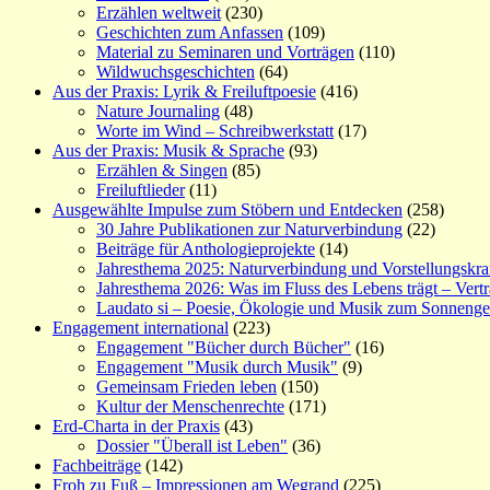
Erzählen weltweit
(230)
Geschichten zum Anfassen
(109)
Material zu Seminaren und Vorträgen
(110)
Wildwuchsgeschichten
(64)
Aus der Praxis: Lyrik & Freiluftpoesie
(416)
Nature Journaling
(48)
Worte im Wind – Schreibwerkstatt
(17)
Aus der Praxis: Musik & Sprache
(93)
Erzählen & Singen
(85)
Freiluftlieder
(11)
Ausgewählte Impulse zum Stöbern und Entdecken
(258)
30 Jahre Publikationen zur Naturverbindung
(22)
Beiträge für Anthologieprojekte
(14)
Jahresthema 2025: Naturverbindung und Vorstellungskra
Jahresthema 2026: Was im Fluss des Lebens trägt – Vert
Laudato si – Poesie, Ökologie und Musik zum Sonneng
Engagement international
(223)
Engagement "Bücher durch Bücher"
(16)
Engagement "Musik durch Musik"
(9)
Gemeinsam Frieden leben
(150)
Kultur der Menschenrechte
(171)
Erd-Charta in der Praxis
(43)
Dossier "Überall ist Leben"
(36)
Fachbeiträge
(142)
Froh zu Fuß – Impressionen am Wegrand
(225)