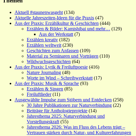
Themen
Aktuell #staunenwasgeht
(134)
Aktuelle Jahreszeiten-Ideen für die Praxis
(47)
Aus der Praxis: Erzählkultur & Geschichten
(444)
Erzählen & Bilder: Kamishibai und mehr…
(129)
Aus der Werkstatt
(7)
Erzählen kreativ
(182)
Erzählen weltweit
(230)
Geschichten zum Anfassen
(109)
Material zu Seminaren und Vorträgen
(110)
Wildwuchsgeschichten
(64)
Aus der Praxis: Lyrik & Freiluftpoesie
(416)
Nature Journaling
(48)
Worte im Wind – Schreibwerkstatt
(17)
Aus der Praxis: Musik & Sprache
(93)
Erzählen & Singen
(85)
Freiluftlieder
(11)
Ausgewählte Impulse zum Stöbern und Entdecken
(258)
30 Jahre Publikationen zur Naturverbindung
(22)
Beiträge für Anthologieprojekte
(14)
Jahresthema 2025: Naturverbindung und
Vorstellungskraft
(55)
Jahresthema 2026: Was im Fluss des Lebens trägt –
Vertrauen stärken durch Natur- und Kulturerfahrungen