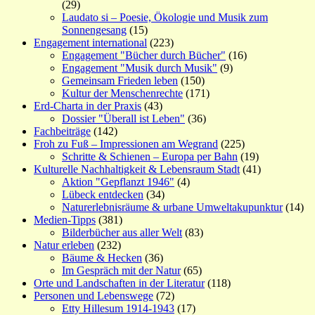
(29)
Laudato si – Poesie, Ökologie und Musik zum
Sonnengesang
(15)
Engagement international
(223)
Engagement "Bücher durch Bücher"
(16)
Engagement "Musik durch Musik"
(9)
Gemeinsam Frieden leben
(150)
Kultur der Menschenrechte
(171)
Erd-Charta in der Praxis
(43)
Dossier "Überall ist Leben"
(36)
Fachbeiträge
(142)
Froh zu Fuß – Impressionen am Wegrand
(225)
Schritte & Schienen – Europa per Bahn
(19)
Kulturelle Nachhaltigkeit & Lebensraum Stadt
(41)
Aktion "Gepflanzt 1946"
(4)
Lübeck entdecken
(34)
Naturerlebnisräume & urbane Umweltakupunktur
(14)
Medien-Tipps
(381)
Bilderbücher aus aller Welt
(83)
Natur erleben
(232)
Bäume & Hecken
(36)
Im Gespräch mit der Natur
(65)
Orte und Landschaften in der Literatur
(118)
Personen und Lebenswege
(72)
Etty Hillesum 1914-1943
(17)