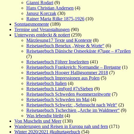
Gianni Rodari
(9)
Hans Christian Andersen
(4)
Janusz Korczak
(30)
Rainer Maria Rilke 1875-1926
(10)
Sonntagsmomente
(189)
Termine und Veranstaltungen
(90)
Unterwegs entdeckt & notiert
(259)
Märzlesung17 Texte und Kontexte
(8)
Reisetagebuch Benelux „Wege & Worte“
(6)
Reisetagebuch Dänische Ostseeküste #7tage – #7zeilen
(7)
Reisetagebuch Föhrer Inselzeiten
(41)
Reisetagebuch Frankreich: Normandie – Bretagne
(1)
Reisetagebuch Hooger Halligsommer 2018
(7)
Reisetagebuch Impressionen aus Polen
(5)
Reisetagebuch Italien
(4)
Reisetagebuch Limfjord #7xSieben
(9)
Reisetagebuch Schweden #sommerzeitworte
(7)
Reisetagebuch Schweden im Mai
(4)
Reisetagebuch Schweiz: „Sehnsucht nach Welt“
(2)
Reisetagebuch Tschechien „Arche im Waldmeer“
(9)
Was lebendig bleibt
(4)
Von Muscheln und Meer
(130)
Wanderungen und Reisen in Europa nah und fern
(171)
Winter 2020/2021 #kulturtagebuch
(54)