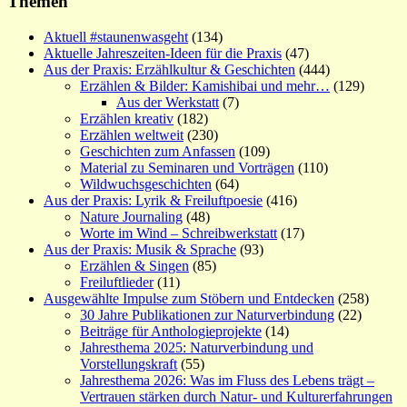
Themen
Aktuell #staunenwasgeht
(134)
Aktuelle Jahreszeiten-Ideen für die Praxis
(47)
Aus der Praxis: Erzählkultur & Geschichten
(444)
Erzählen & Bilder: Kamishibai und mehr…
(129)
Aus der Werkstatt
(7)
Erzählen kreativ
(182)
Erzählen weltweit
(230)
Geschichten zum Anfassen
(109)
Material zu Seminaren und Vorträgen
(110)
Wildwuchsgeschichten
(64)
Aus der Praxis: Lyrik & Freiluftpoesie
(416)
Nature Journaling
(48)
Worte im Wind – Schreibwerkstatt
(17)
Aus der Praxis: Musik & Sprache
(93)
Erzählen & Singen
(85)
Freiluftlieder
(11)
Ausgewählte Impulse zum Stöbern und Entdecken
(258)
30 Jahre Publikationen zur Naturverbindung
(22)
Beiträge für Anthologieprojekte
(14)
Jahresthema 2025: Naturverbindung und
Vorstellungskraft
(55)
Jahresthema 2026: Was im Fluss des Lebens trägt –
Vertrauen stärken durch Natur- und Kulturerfahrungen