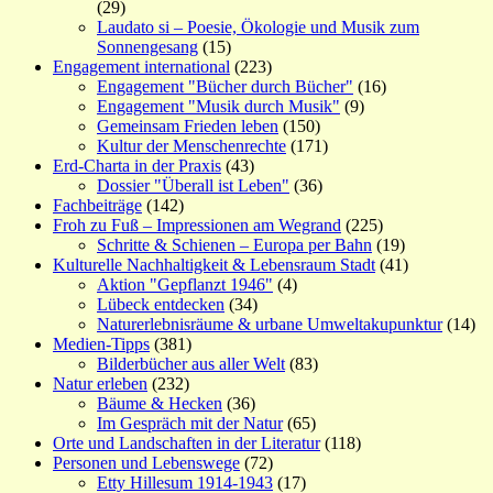
(29)
Laudato si – Poesie, Ökologie und Musik zum
Sonnengesang
(15)
Engagement international
(223)
Engagement "Bücher durch Bücher"
(16)
Engagement "Musik durch Musik"
(9)
Gemeinsam Frieden leben
(150)
Kultur der Menschenrechte
(171)
Erd-Charta in der Praxis
(43)
Dossier "Überall ist Leben"
(36)
Fachbeiträge
(142)
Froh zu Fuß – Impressionen am Wegrand
(225)
Schritte & Schienen – Europa per Bahn
(19)
Kulturelle Nachhaltigkeit & Lebensraum Stadt
(41)
Aktion "Gepflanzt 1946"
(4)
Lübeck entdecken
(34)
Naturerlebnisräume & urbane Umweltakupunktur
(14)
Medien-Tipps
(381)
Bilderbücher aus aller Welt
(83)
Natur erleben
(232)
Bäume & Hecken
(36)
Im Gespräch mit der Natur
(65)
Orte und Landschaften in der Literatur
(118)
Personen und Lebenswege
(72)
Etty Hillesum 1914-1943
(17)