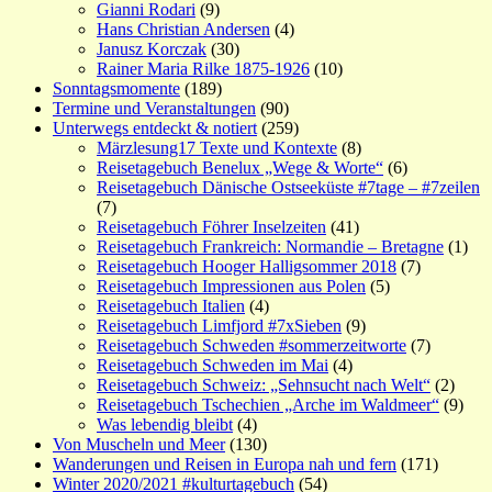
Gianni Rodari
(9)
Hans Christian Andersen
(4)
Janusz Korczak
(30)
Rainer Maria Rilke 1875-1926
(10)
Sonntagsmomente
(189)
Termine und Veranstaltungen
(90)
Unterwegs entdeckt & notiert
(259)
Märzlesung17 Texte und Kontexte
(8)
Reisetagebuch Benelux „Wege & Worte“
(6)
Reisetagebuch Dänische Ostseeküste #7tage – #7zeilen
(7)
Reisetagebuch Föhrer Inselzeiten
(41)
Reisetagebuch Frankreich: Normandie – Bretagne
(1)
Reisetagebuch Hooger Halligsommer 2018
(7)
Reisetagebuch Impressionen aus Polen
(5)
Reisetagebuch Italien
(4)
Reisetagebuch Limfjord #7xSieben
(9)
Reisetagebuch Schweden #sommerzeitworte
(7)
Reisetagebuch Schweden im Mai
(4)
Reisetagebuch Schweiz: „Sehnsucht nach Welt“
(2)
Reisetagebuch Tschechien „Arche im Waldmeer“
(9)
Was lebendig bleibt
(4)
Von Muscheln und Meer
(130)
Wanderungen und Reisen in Europa nah und fern
(171)
Winter 2020/2021 #kulturtagebuch
(54)