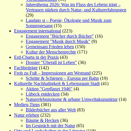
Jahresthema 2026: Was im Fluss des Lebens trägt –
Vertrauen stärken durch Natur- und Kulturerfahrungen
(29)
Laudato si – Poesie, Ökologie und Musik zum
Sonnengesang
(15)
Engagement international
(223)
Engagement "Bücher durch Bücher"
(16)
Engagement "Musik durch Musik"
(9)
Gemeinsam Frieden leben
(150)
Kultur der Menschenrechte
(171)
Erd-Charta in der Praxis
(43)
Dossier "Überall ist Leben"
(36)
Fachbeiträge
(142)
Froh zu Fuß – Impressionen am Wegrand
(225)
Schritte & Schienen – Europa per Bahn
(19)
Kulturelle Nachhaltigkeit & Lebensraum Stadt
(41)
Aktion "Gepflanzt 1946"
(4)
Lübeck entdecken
(34)
Naturerlebnisräume & urbane Umweltakupunktur
(14)
Medien-Tipps
(381)
Bilderbücher aus aller Welt
(83)
Natur erleben
(232)
Bäume & Hecken
(36)
Im Gespräch mit der Natur
(65)
Orte und Landschaften in der Literatur
(118)