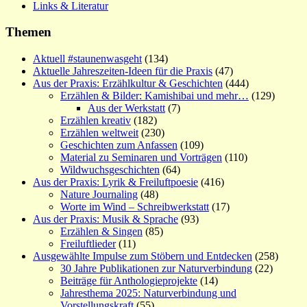
Links & Literatur
Themen
Aktuell #staunenwasgeht
(134)
Aktuelle Jahreszeiten-Ideen für die Praxis
(47)
Aus der Praxis: Erzählkultur & Geschichten
(444)
Erzählen & Bilder: Kamishibai und mehr…
(129)
Aus der Werkstatt
(7)
Erzählen kreativ
(182)
Erzählen weltweit
(230)
Geschichten zum Anfassen
(109)
Material zu Seminaren und Vorträgen
(110)
Wildwuchsgeschichten
(64)
Aus der Praxis: Lyrik & Freiluftpoesie
(416)
Nature Journaling
(48)
Worte im Wind – Schreibwerkstatt
(17)
Aus der Praxis: Musik & Sprache
(93)
Erzählen & Singen
(85)
Freiluftlieder
(11)
Ausgewählte Impulse zum Stöbern und Entdecken
(258)
30 Jahre Publikationen zur Naturverbindung
(22)
Beiträge für Anthologieprojekte
(14)
Jahresthema 2025: Naturverbindung und
Vorstellungskraft
(55)