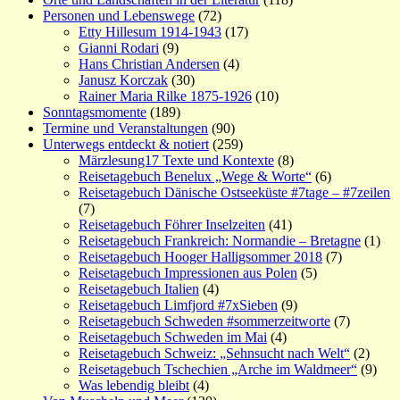
Personen und Lebenswege
(72)
Etty Hillesum 1914-1943
(17)
Gianni Rodari
(9)
Hans Christian Andersen
(4)
Janusz Korczak
(30)
Rainer Maria Rilke 1875-1926
(10)
Sonntagsmomente
(189)
Termine und Veranstaltungen
(90)
Unterwegs entdeckt & notiert
(259)
Märzlesung17 Texte und Kontexte
(8)
Reisetagebuch Benelux „Wege & Worte“
(6)
Reisetagebuch Dänische Ostseeküste #7tage – #7zeilen
(7)
Reisetagebuch Föhrer Inselzeiten
(41)
Reisetagebuch Frankreich: Normandie – Bretagne
(1)
Reisetagebuch Hooger Halligsommer 2018
(7)
Reisetagebuch Impressionen aus Polen
(5)
Reisetagebuch Italien
(4)
Reisetagebuch Limfjord #7xSieben
(9)
Reisetagebuch Schweden #sommerzeitworte
(7)
Reisetagebuch Schweden im Mai
(4)
Reisetagebuch Schweiz: „Sehnsucht nach Welt“
(2)
Reisetagebuch Tschechien „Arche im Waldmeer“
(9)
Was lebendig bleibt
(4)